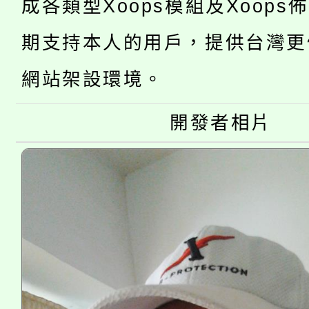
成各類型Xoops模組及Xoops
桃園市低收入戶享有免
田徑場及游泳池舉行。
期支持本人的用戶，提供台灣更
大園自造教育及科技中心
視費優惠，中低收入戶
網站架設環境。
大溪自造教育及科技中心
份教師增能研習
半價優惠，詳情可洽有
開發者相片
淨零綠生活教案入校路
份教師研習
者。
115年食農教育專業人
會
程