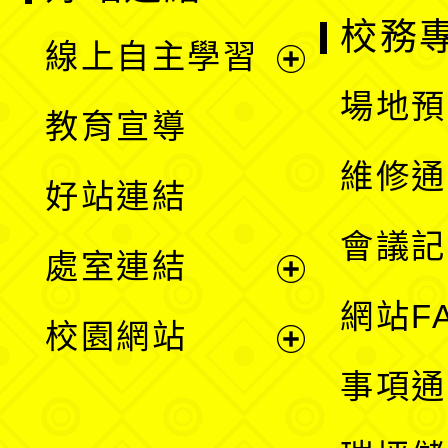
校務
線上自主學習
展
場地預
教育宣導
開
維修通
好站連結
選
會議記
處室連結
單
展
網站F
校園網站
開
展
事項通
選
開