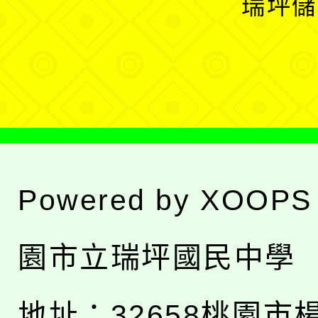
瑞坪儲
單
選
單
Powered by
XOOPS
園市立瑞坪國民中學
地址：
32658桃園市