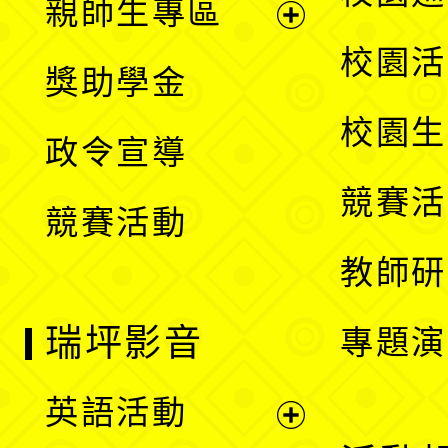
親師生專區
單
開
展
校園活
獎助學金
選
開
校園生
政令宣導
單
選
競賽活
競賽活動
單
教師研
瑞坪影音
專題演
英語活動