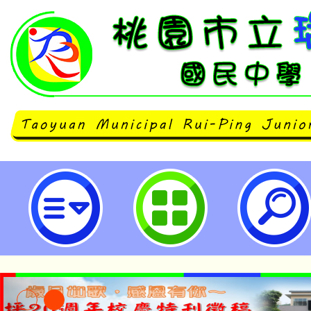
neilrpjhstyc網站設計者：徐嘉裕 N