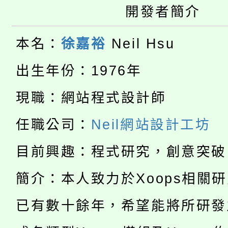
開發者簡介
大園自造教育及科技中心
視費優惠，中低收入戶
大溪自造教育及科技中心
份教師增能研習
本名：
徐嘉裕
Neil Hsu
半價優惠，詳情可洽有
淨零綠生活教案入校路
份教師研習
出生年份：1976年
者。
115年食農教育專業人
會
現職：網站程式設計師
「本色祭」8/29、30
程
任職公司：
Neil網站設計工坊
8/21下午1時於龍潭區
場熱烈登場!
目前興趣：程式研究，創意突破
YOUNG桃局內行報名
徵才活動。
簡介：本人致力於Xoops相關
8月14至27日，桃園
局官網。
已有數十餘年，希望能將所研發
115年桃園市運動會8/1
開!