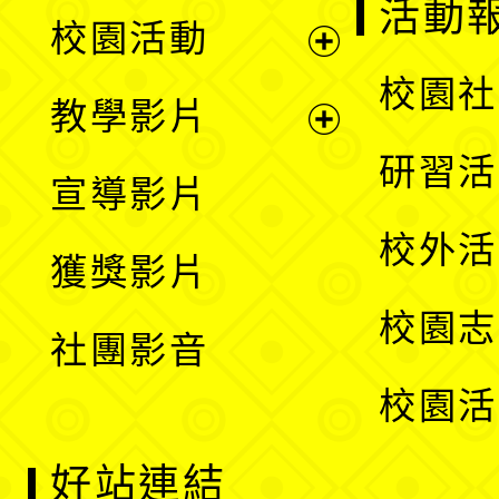
展
活動
校園活動
開
展
校園社
教學影片
選
開
展
研習活
宣導影片
單
選
開
校外活
獲獎影片
單
選
校園志
社團影音
單
校園活
好站連結