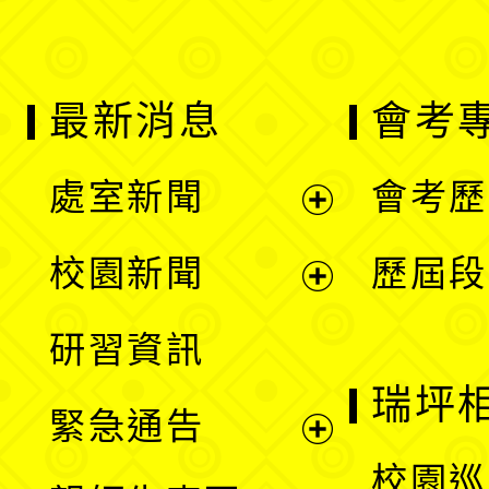
最新消息
會考
處室新聞
會考歷
展
校園新聞
歷屆段
開
展
研習資訊
選
開
瑞坪
緊急通告
單
選
展
校園巡