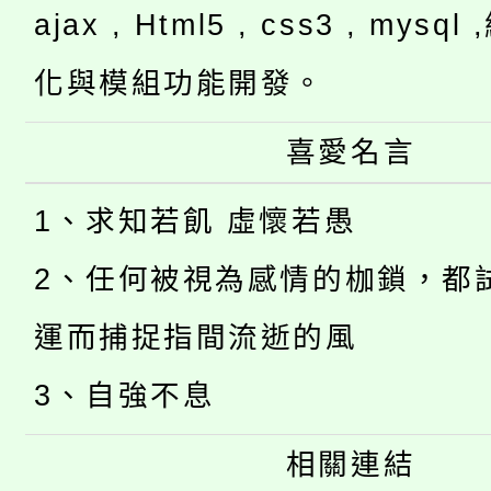
ajax , Html5 , css3 , mysq
化與模組功能開發。
喜愛名言
1、求知若飢 虛懷若愚
2、任何被視為感情的枷鎖，都
運而捕捉指間流逝的風
3、自強不息
相關連結