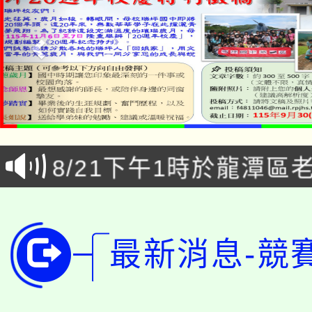
「本色祭」8/29、30
8/21下午1時於龍潭區
場熱烈登場!
YOUNG桃局內行報名
徵才活動。
8月14至27日，桃園
局官網。
最新消息-競
115年桃園市運動會8/1
開!
桃園市低收入戶享有免
田徑場及游泳池舉行。