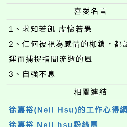
喜愛名言
1、求知若飢 虛懷若愚
2、任何被視為感情的枷鎖，都
運而捕捉指間流逝的風
3、自強不息
相關連結
徐嘉裕(Neil Hsu)的工作心得
徐嘉裕 Neil hsu粉絲團