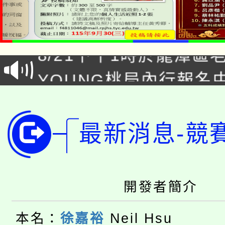
「本色祭」8/29、30
8/21下午1時於龍潭區
場熱烈登場!
YOUNG桃局內行報名
徵才活動。
8月14至27日，桃園
局官網。
115年桃園市運動會8/1
開!
最新消息-競
桃園市低收入戶享有免
田徑場及游泳池舉行。
大園自造教育及科技中心
視費優惠，中低收入戶
開發者簡介
大溪自造教育及科技中心
份教師增能研習
半價優惠，詳情可洽有
本名：
徐嘉裕
Neil Hsu
淨零綠生活教案入校路