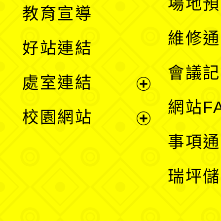
展
場地預
教育宣導
開
維修通
好站連結
選
會議記
處室連結
單
展
網站F
校園網站
開
展
事項通
選
開
瑞坪儲
單
選