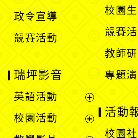
選
開
校園生
政令宣導
單
選
競賽活
競賽活動
單
教師研
瑞坪影音
專題演
英語活動
展
活動
校園活動
開
展
校園社