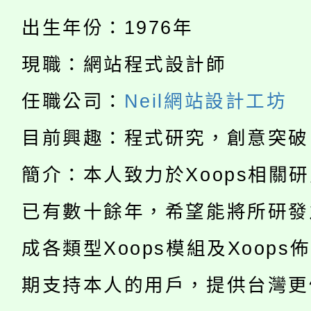
份教師研習
者。
出生年份：1976年
115年食農教育專業人
會
現職：網站程式設計師
「本色祭」8/29、30
程
8/21下午1時於龍潭區
任職公司：
Neil網站設計工坊
場熱烈登場!
YOUNG桃局內行報名
目前興趣：程式研究，創意突破
徵才活動。
8月14至27日，桃園
局官網。
簡介：本人致力於Xoops相關
115年桃園市運動會8/1
開!
已有數十餘年，希望能將所研發
桃園市低收入戶享有免
田徑場及游泳池舉行。
成各類型Xoops模組及Xoops
大園自造教育及科技中心
視費優惠，中低收入戶
期支持本人的用戶，提供台灣更
大溪自造教育及科技中心