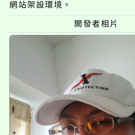
份教師增能研習
半價優惠，詳情可洽有
網站架設環境。
淨零綠生活教案入校路
份教師研習
者。
開發者相片
115年食農教育專業人
會
程