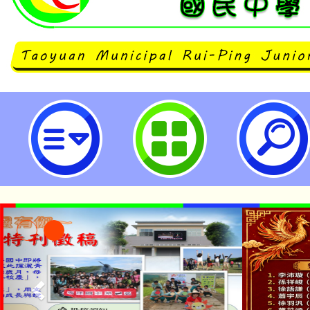
neilrpjhstyc網站設計者：徐嘉裕 N