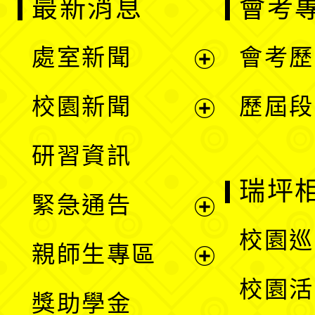
最新消息
會考
處室新聞
會考歷
展
校園新聞
歷屆段
開
展
研習資訊
選
開
瑞坪
緊急通告
單
選
展
校園巡
親師生專區
單
開
展
校園活
獎助學金