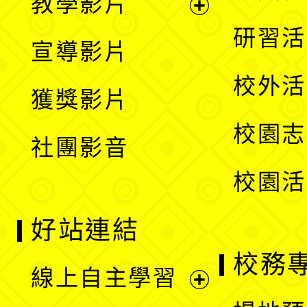
教學影片
選
開
展
研習活
宣導影片
單
選
開
校外活
獲獎影片
單
選
校園志
社團影音
單
校園活
好站連結
校務
線上自主學習