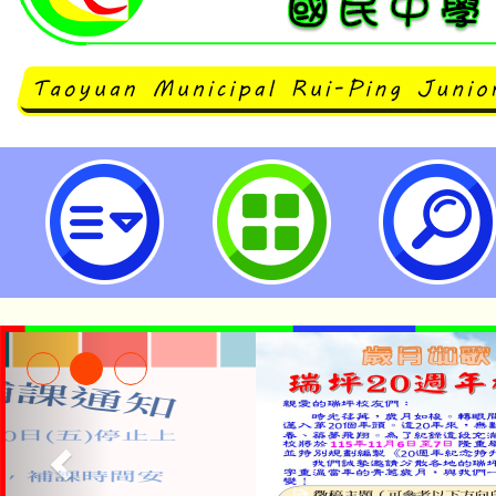
neilrpjhstyc網站設計者：徐嘉裕 N