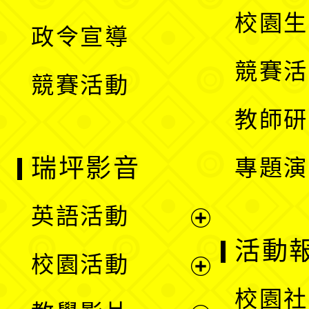
選
開
校園生
政令宣導
單
選
競賽活
競賽活動
單
教師研
瑞坪影音
專題演
英語活動
展
活動
校園活動
開
展
校園社