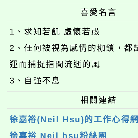
喜愛名言
1、求知若飢 虛懷若愚
2、任何被視為感情的枷鎖，都
運而捕捉指間流逝的風
3、自強不息
相關連結
徐嘉裕(Neil Hsu)的工作心得
徐嘉裕 Neil hsu粉絲團