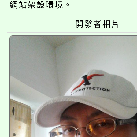
公告本校115學年度第
網站架設環境。
生本土語及新住民語歌
公告本校115學年度第
代理(課)教師甄選結果(
開發者相片
轉知中國文化大學推廣
代理(課)教師甄選結果(
《TA101》溝通分析
程，歡迎學生輔導中心
心理、諮商輔導、社會
系所師生報名參加。