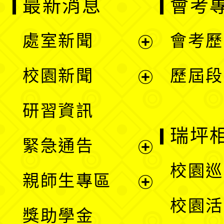
最新消息
會考
處室新聞
會考歷
展
校園新聞
歷屆段
開
展
研習資訊
選
開
瑞坪
緊急通告
單
選
展
校園巡
親師生專區
單
開
展
校園活
獎助學金