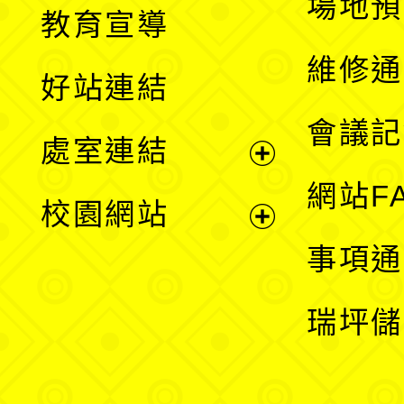
展
場地預
教育宣導
開
維修通
好站連結
選
會議記
處室連結
單
展
網站F
校園網站
開
展
事項通
選
開
瑞坪儲
單
選