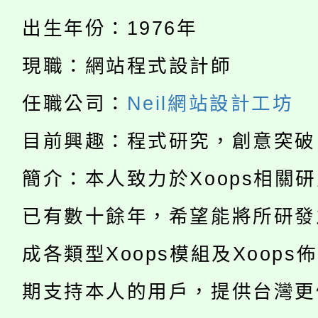
公告本校115學年度第
代理(課)教師甄選結果(
出生年份：1976年
轉知中國文化大學推廣
代理(課)教師甄選結果(
現職：網站程式設計師
淨零綠生活教案入校路
《TA101》溝通分析
任職公司：
Neil網站設計工坊
115年食農教育專業人
會
程，歡迎學生輔導中心
目前興趣：程式研究，創意突破
學期銜接期間理賠案件
程
心理、諮商輔導、社會
簡介：本人致力於Xoops相關
淨零綠領人才培育課程
學籍身 分審查程序及
系所師生報名參加。
已有數十餘年，希望能將所研發
公告本校115學年度第1
版
成各類型Xoops模組及Xoops
「2026金融保險知識
代理(課)教師甄選結果(
桃園市115學年度學生
期支持本人的用戶，提供台灣更
車」活動