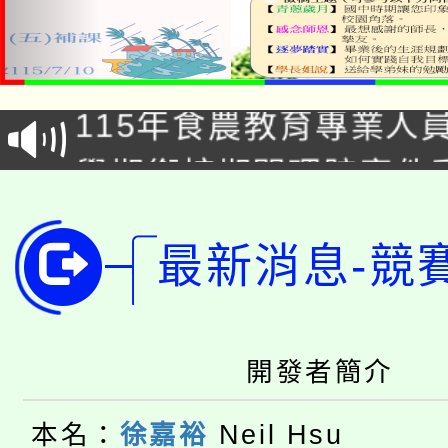
淨零綠生活教案入校路
115年食農教育專業人
會
學期銜接期間理賠案件
程
淨零綠領人才培育課程
學籍身 分審查程序及
最新消息-競
公告本校115學年度第1
版
「2026金融保險知識
代理(課)教師甄選結果(
桃園市115學年度學生
車」活動
開發者簡介
公告本校115學年度第
生本土語及新住民語歌
本名：
徐嘉裕
Neil Hsu