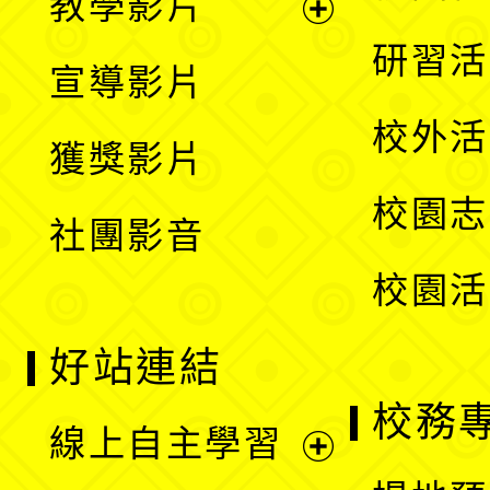
教學影片
選
開
展
研習活
宣導影片
單
選
開
校外活
獲獎影片
單
選
校園志
社團影音
單
校園活
好站連結
校務
線上自主學習