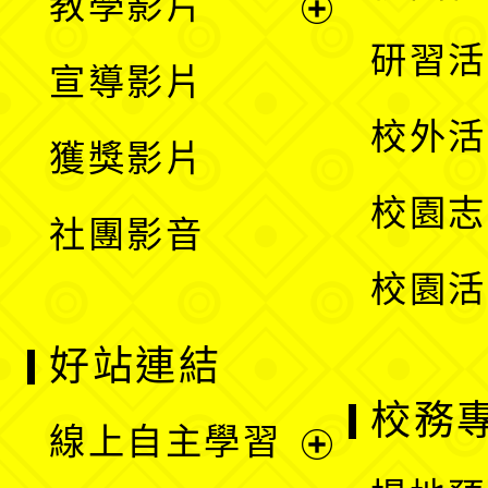
教學影片
選
開
展
研習活
宣導影片
單
選
開
校外活
獲獎影片
單
選
校園志
社團影音
單
校園活
好站連結
校務
線上自主學習