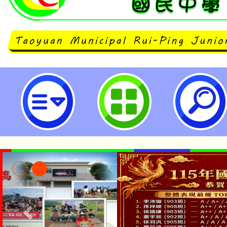
neilrpjhstyc網站設計者：徐嘉裕 N