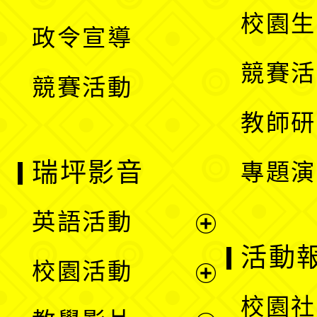
選
開
校園生
政令宣導
單
選
競賽活
競賽活動
單
教師研
瑞坪影音
專題演
英語活動
展
活動
校園活動
開
展
校園社