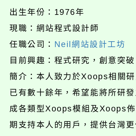
者。
115年食農教育專業人
會
出生年份：1976年
「本色祭」8/29、30
程
現職：網站程式設計師
8/21下午1時於龍潭區
場熱烈登場!
任職公司：
Neil網站設計工坊
YOUNG桃局內行報名
徵才活動。
目前興趣：程式研究，創意突破
8月14至27日，桃園
局官網。
簡介：本人致力於Xoops相關
115年桃園市運動會8/1
開!
已有數十餘年，希望能將所研發
桃園市低收入戶享有免
田徑場及游泳池舉行。
成各類型Xoops模組及Xoops
大園自造教育及科技中心
視費優惠，中低收入戶
期支持本人的用戶，提供台灣更
大溪自造教育及科技中心
份教師增能研習
半價優惠，詳情可洽有