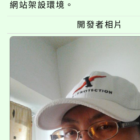
網站架設環境。
淨零綠生活教案入校路
份教師研習
者。
開發者相片
115年食農教育專業人
會
程