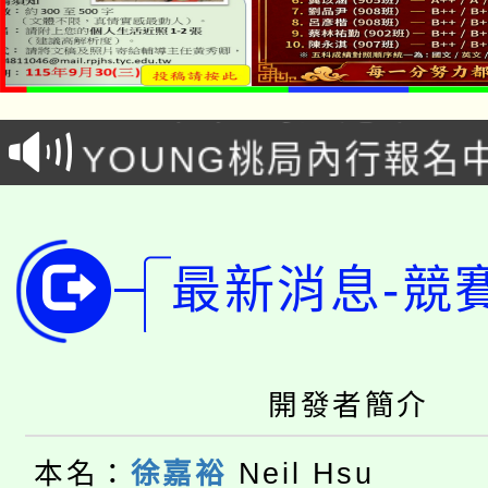
「本色祭」8/29、30
8/21下午1時於龍潭區
場熱烈登場!
YOUNG桃局內行報名
徵才活動。
8月14至27日，桃園
局官網。
115年桃園市運動會8/1
開!
最新消息-競
桃園市低收入戶享有免
田徑場及游泳池舉行。
大園自造教育及科技中心
視費優惠，中低收入戶
開發者簡介
大溪自造教育及科技中心
份教師增能研習
半價優惠，詳情可洽有
淨零綠生活教案入校路
份教師研習
本名：
徐嘉裕
Neil Hsu