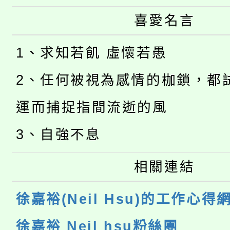
喜愛名言
1、求知若飢 虛懷若愚
2、任何被視為感情的枷鎖，都
運而捕捉指間流逝的風
3、自強不息
相關連結
徐嘉裕(Neil Hsu)的工作心得
徐嘉裕 Neil hsu粉絲團