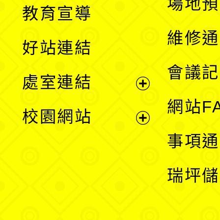
展
場地預
教育宣導
開
維修通
好站連結
選
會議記
處室連結
單
展
網站F
校園網站
開
展
事項通
選
開
瑞坪儲
單
選