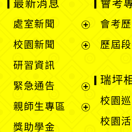
最新消息
會考
處室新聞
會考歷
展
校園新聞
歷屆段
開
展
研習資訊
選
開
瑞坪
緊急通告
單
選
展
校園巡
親師生專區
單
開
展
校園活
獎助學金