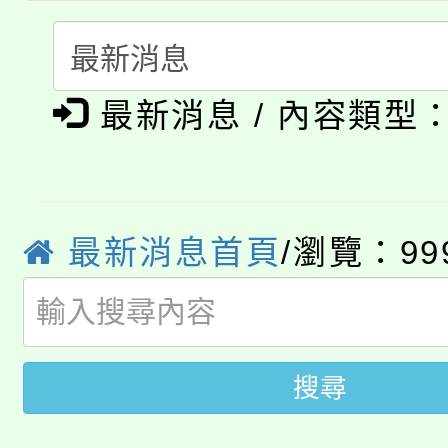
「桃園市補助參觀特色
要點
門員」簡章及活動海報
心理、諮商輔導、社會
115年度「教育部表揚
展演活動實施計畫」
踴躍報名參加。
系所師生報名參加。
公告本校115學年度第1
義教育推展貢獻獎」
最新消息 / 內容類型
「2026金融保險知識
代理(課)教師甄選結果(
桃園市115學年度學生
車」活動
公告本校115學年度第
最新消息首頁
/瀏覽：99
生本土語及新住民語歌
公告本校115學年度第
代理(課)教師甄選結果(
轉知中國文化大學推廣
代理(課)教師甄選結果(
搜尋
轉知苗栗縣政府辦理11
《TA101》溝通分析