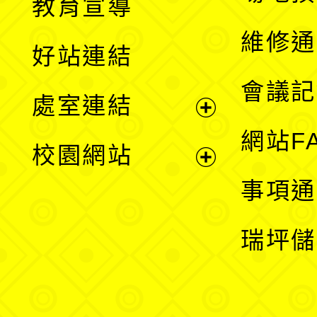
教育宣導
開
維修通
好站連結
選
會議記
處室連結
單
展
網站F
校園網站
開
展
事項通
選
開
瑞坪儲
單
選
單