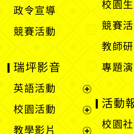
校園生
政令宣導
單
選
競賽活
競賽活動
單
教師研
瑞坪影音
專題演
英語活動
展
活動
校園活動
開
展
校園社
教學影片