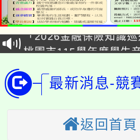
公告本校115學年度第1
「2026金融保險知識
代理(課)教師甄選結果(
桃園市115學年度學生
車」活動
公告本校115學年度第
生本土語及新住民語歌
公告本校115學年度第
代理(課)教師甄選結果(
最新消息-競
轉知中國文化大學推廣
代理(課)教師甄選結果(
轉知苗栗縣政府辦理11
《TA101》溝通分析
返回首頁
桃園市115學年度學生
縣市「校園短影音徵選
程，歡迎學生輔導中心