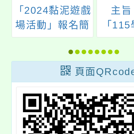
—
「2024黏泥遊戲
主旨
然
場活動」報名簡
「11
章
國學
賽」新
號指
頁面QRcod
案】預
校於1
17日
意見