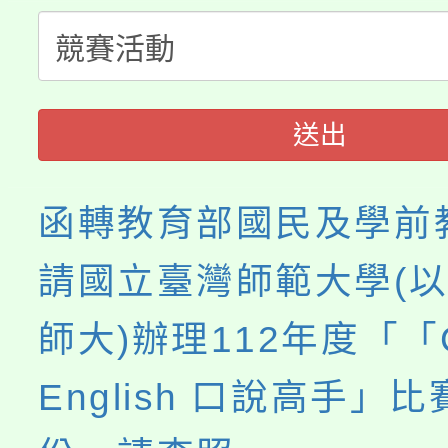
桃園市115學年度學生
縣市「校園短影音徵選
程，歡迎學生輔導中心
「桃園市補助參觀特色
要點
門員」簡章及活動海報
心理、諮商輔導、社會
115年度「教育部表揚
展演活動實施計畫」
踴躍報名參加。
系所師生報名參加。
送出
義教育推展貢獻獎」
函轉教育部國民及學前
請國立臺灣師範大學(
師大)辦理112年度「「C
English 口說高手」