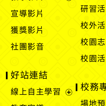
選
開
展
研習活
宣導影片
單
選
開
校外活
獲獎影片
單
選
校園志
社團影音
單
校園活
好站連結
校務
線上自主學習
展
場地預