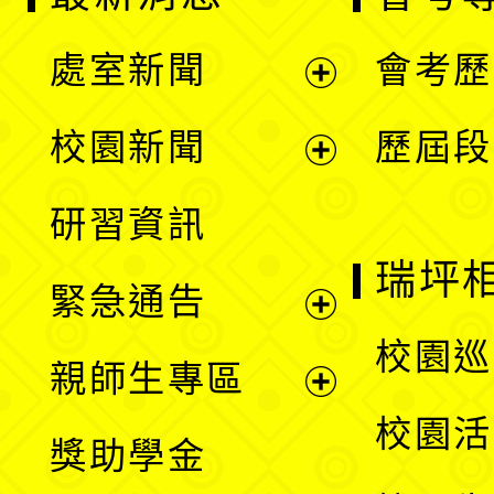
處室新聞
會考歷
展
校園新聞
歷屆段
開
展
研習資訊
選
開
瑞坪
緊急通告
單
選
展
校園巡
親師生專區
單
開
展
校園活
獎助學金
選
開