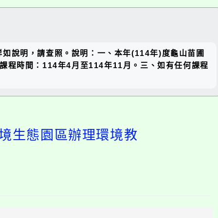
關閉區
說明，請查照。說明：一、本年(114年)度龜山苗圃
塊
時間：114年4月至114年11月。三、如有任何課程
環境生態園區辦理環境教
開
啟
上
方