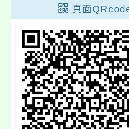
影活動
立臺灣
頁面QRcod
館
「tea
創！未
展，敬
告周知
生及家
與，並
校外教