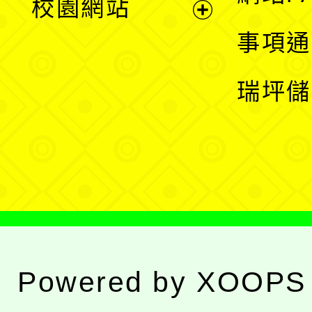
校園網站
開
展
事項通
選
開
瑞坪儲
單
選
單
Powered by
XOOPS