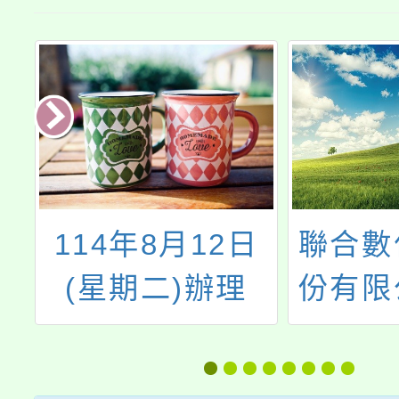
家
114年8月12日
聯合數
(星期二)辦理
份有限
講
「守護我們的星
113年
資
球」生態電影觀
至10月