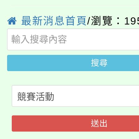
YOUNG桃局內行報名
徵才活動。
最新消息首頁
/瀏覽：19
8月14至27日，桃園
局官網。
115年桃園市運動會8/1
開!
桃園市低收入戶享有免
田徑場及游泳池舉行。
搜尋
大園自造教育及科技中心
視費優惠，中低收入戶
大溪自造教育及科技中心
份教師增能研習
半價優惠，詳情可洽有
淨零綠生活教案入校路
份教師研習
者。
115年食農教育專業人
會
送出
程