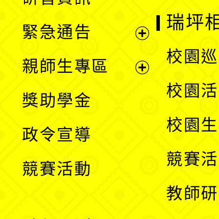
選
開
瑞坪
緊急通告
單
選
展
校園巡
親師生專區
單
開
展
校園活
獎助學金
選
開
校園生
政令宣導
單
選
競賽活
競賽活動
單
教師研