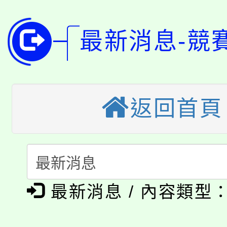
8月14至27日，桃園
局官網。
115年桃園市運動會8/1
開!
最新消息-競
桃園市低收入戶享有免
田徑場及游泳池舉行。
大園自造教育及科技中心
視費優惠，中低收入戶
返回首頁
大溪自造教育及科技中心
份教師增能研習
半價優惠，詳情可洽有
淨零綠生活教案入校路
份教師研習
者。
115年食農教育專業人
會
「本色祭」8/29、30
程
最新消息 / 內容類型
8/21下午1時於龍潭區
場熱烈登場!