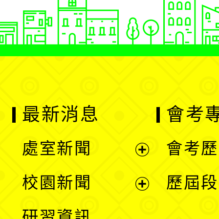
最新消息
會考
處室新聞
會考歷
展
校園新聞
歷屆段
開
展
研習資訊