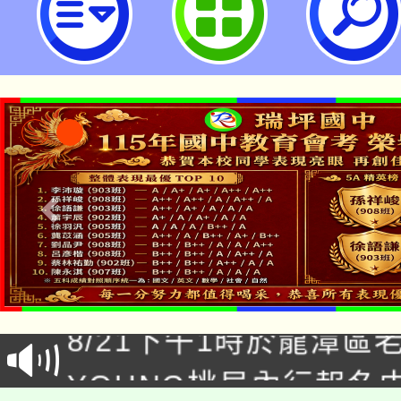
四屆亞太永續博覽會」-桃園市立瑞
「本色祭」8/29、30
8/21下午1時於龍潭區
場熱烈登場!
YOUNG桃局內行報名
徵才活動。