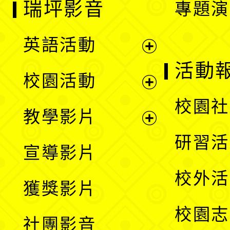
瑞坪影音
專題演
英語活動
展
活動
校園活動
開
展
校園社
教學影片
選
開
展
研習活
宣導影片
單
選
開
校外活
獲獎影片
單
選
校園志
社團影音
單