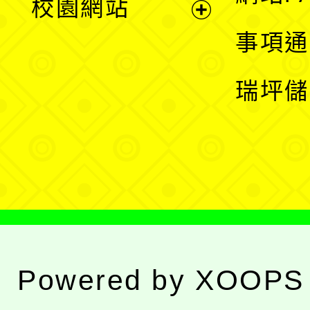
校園網站
開
展
事項通
選
開
瑞坪儲
單
選
單
Powered by
XOOPS