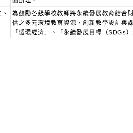
函辦理。
二、
為鼓勵各級學校教師將永續發展教育結合
供之多元環境教育資源，創新教學設計與
「循環經濟」、「永續發展目標（SDGs
園永續教學活動評選獎勵」活動，獎勵教
三、
如活動報名相關疑問，請洽詢財團法人中
一)
宗教處鄧文森先生，電話：03-3586111轉182，電
w。
二)
公傳處夏萍蓮女士，電話：0986-089089，電郵信
m。
四、
檢附優良「校園永續教學活動評選獎勵