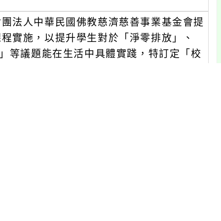
財團法人中華民國佛教慈濟慈善事業基金會提
課程實施，以提升學生對於「淨零排放」、
）」等議題能在生活中具體實踐，特訂定「校
師發表並分享課程設計與教學成果。
華民國佛教慈濟慈善事業基金會承辦人：
郵信箱：jijie.teng@tzuchi.org.t
箱：angel.loveanimal@gmail.co
」活動計畫1份。