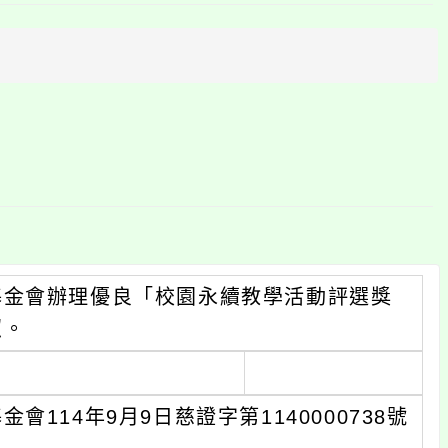
上
方
區
塊
基金會辦理優良「校園永續教學活動評選獎
照。
114年9月9日慈證字第1140000738號