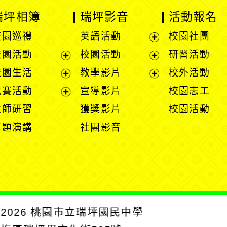
瑞坪相簿
瑞坪影音
活動報名
校園巡禮
英語活動
校園社團
展
校園活動
校園活動
研習活動
開
展
展
校園生活
教學影片
校外活動
選
開
開
展
展
競賽活動
宣導影片
校園志工
單
選
選
開
開
展
教師研習
獲獎影片
校園活動
單
單
選
選
開
專題演講
社團影音
單
單
選
單
2026
桃園市立瑞坪國民中學