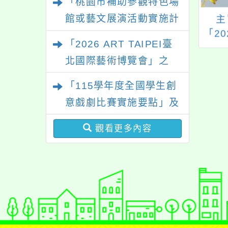
「桃園市補助參觀特色場
館或藝文展演活動實施計
旨：有關桃園市童
主旨：檢送「114學年
主
辦理桃園市115年
度全國師生鄉土歌謠
「2
畫」
「2026 ART TAIPEI臺
愛山野全市童軍大
比賽實施要點」1份，
等學
北國際藝術博覽會」之
營，請鼓勵所屬踴
請查照。
公開
報名參加，請查
公告
「藝術教育日」計畫
「115學年度全國學生創
照。
踴躍
意戲劇比賽實施要點」及
修正內容對照表
觀看更多內容