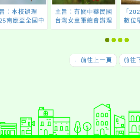
旨：本校辦理
主旨：有關中華民國
「20
025南應盃全國中
台灣女童軍總會辦理
數位
校街舞與啦啦舞
「115年度表揚全國績
分析
賽」，敬請惠予
優女童軍團」實施辦
並協助鼓勵學生
法一案，請符合資格
參加，請查照。
者踴躍報名參加，請
←
前往上一頁
前往
查 照。