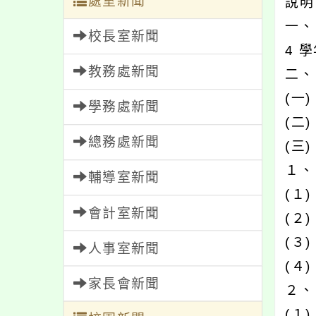
處室新聞
說
一、
校長室新聞
4 
教務處新聞
二、
(一
學務處新聞
(二
總務處新聞
(三
１、
輔導室新聞
(１
會計室新聞
(２
(３
人事室新聞
(４
家長會新聞
２、
(１