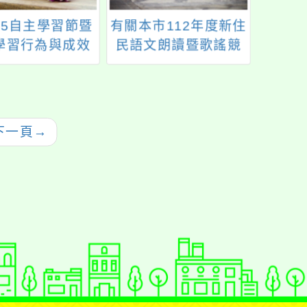
25自主學習節暨
有關本市112年度新住
國立
學習行為與成效
民語文朗讀暨歌謠競
之「
研討會」徵稿資
賽活動初賽報名截止
列講
訊
日期延長至112年4月
14日(星期五)一案，
請查照。
下一頁
→