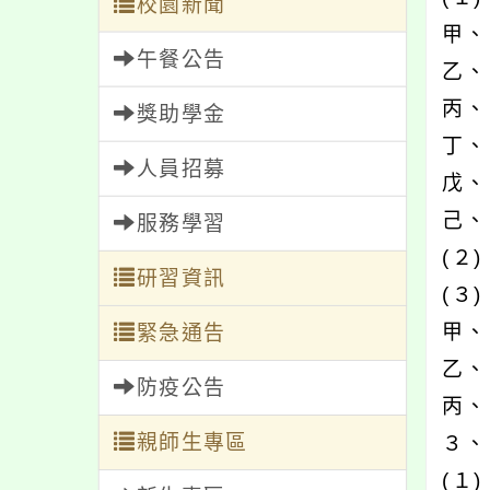
校園新聞
甲、
午餐公告
乙、
丙、
獎助學金
丁、
人員招募
戊
己
服務學習
(２
研習資訊
(３
甲、
緊急通告
乙、
防疫公告
丙、
親師生專區
３、
(１