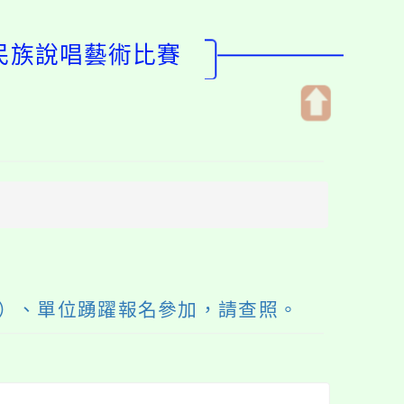
住民族說唱藝術比賽
開
啟
上
方
區
塊
園）、單位踴躍報名參加，請查照。