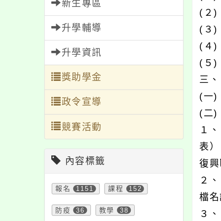
新生專區
(２
升學輔導
(３
(４
升學資訊
(５
獎助學金
三、
(一
政令宣導
(二
競賽活動
１、
表）
內容標籤
復興
２、
報名
1151
課程
152
檔名
防疫
36
教學
38
３、