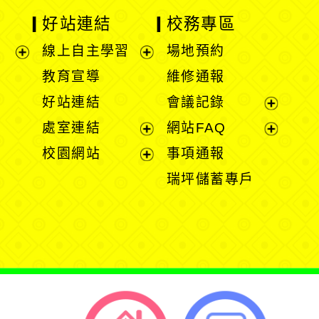
好站連結
校務專區
線上自主學習
場地預約
展
展
教育宣導
維修通報
開
開
好站連結
會議記錄
選
選
展
處室連結
網站FAQ
單
單
開
展
展
校園網站
事項通報
選
開
開
展
瑞坪儲蓄專戶
單
選
選
開
單
單
選
單