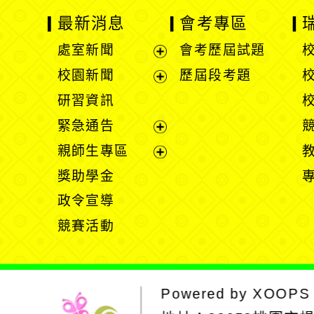
最新消息
會考專區
處室新聞
會考歷屆試題
展
校園新聞
歷屆段考題
開
展
研習資訊
選
開
緊急通告
單
選
展
親師生專區
單
開
展
獎助學金
選
開
政令宣導
單
選
競賽活動
單
Powered by
XOOPS