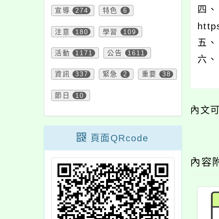
四、
宣導
274
特色
6
http
注意
180
學習
109
五、
活動
1171
公告
1611
六、
資訊
337
緊急
2
重要
38
節日
10
內文
頁面QRcode
內容