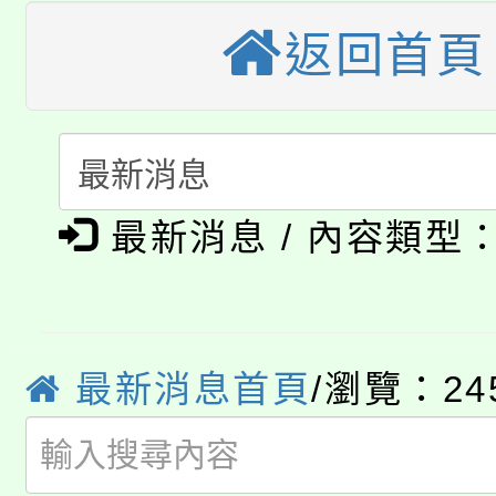
田徑場及游泳池舉行。
返回首頁
大園自造教育及科技中心
視費優惠，中低收入戶
大溪自造教育及科技中心
份教師增能研習
半價優惠，詳情可洽有
淨零綠生活教案入校路
份教師研習
者。
公告本校115學年度第1
會
最新消息 / 內容類型
「本色祭」8/29、30
代理(課)教師甄選結果
8/21下午1時於龍潭區
場熱烈登場!
告(尚有缺額)
YOUNG桃局內行報名
最新消息首頁
/瀏覽：24
徵才活動。
8月14至27日，桃園
局官網。
115年桃園市運動會8/1