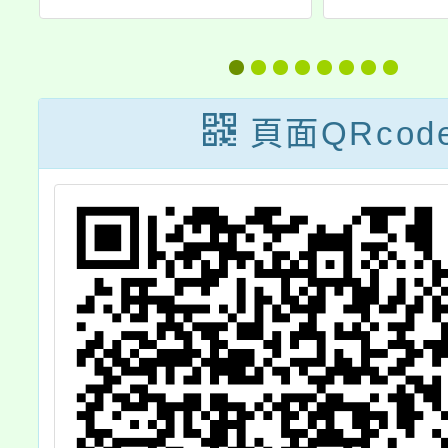
族
『梅』你不行」
至11月
祭
預防犯罪宣導活
「發票
1
動暨定向越野競
民贏(
頁面QRcod
屬
賽
活動，
，
DM電
件)，
協助放
場所
L