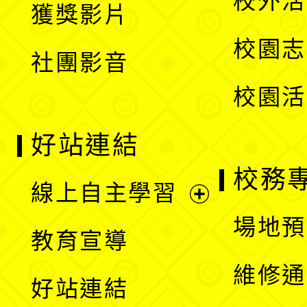
校外活
獲獎影片
單
選
校園志
社團影音
單
校園活
好站連結
校務
線上自主學習
展
場地預
教育宣導
開
維修通
好站連結
選