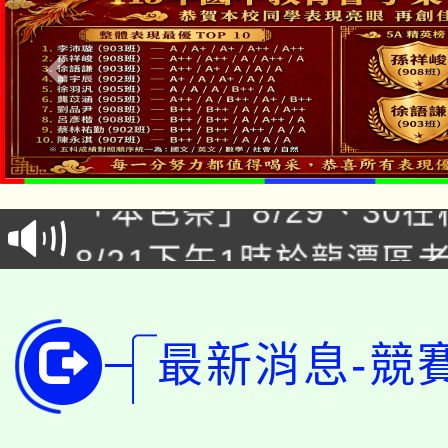
公告本校115學年度第1
「本色祭」8/29、30
代理(課)教師甄選結果
8/21下午1時於龍潭區
場熱烈登場!
告(尚有缺額)
YOUNG桃局內行報名
徵才活動。
8月14至27日，桃園
局官網。
最新消息-競
115年桃園市運動會8/1
開!
桃園市低收入戶享有免