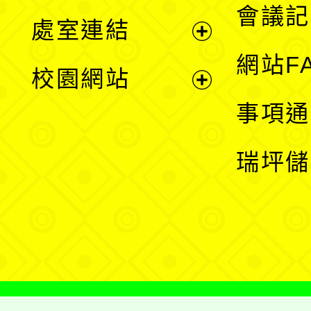
會議記
處室連結
單
展
網站F
校園網站
開
展
事項通
選
開
瑞坪儲
單
選
單