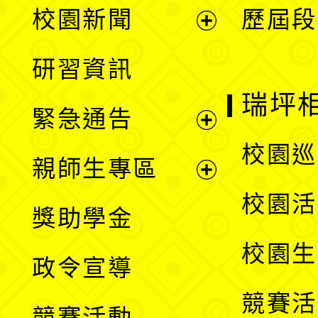
展
校園新聞
歷屆段
開
展
研習資訊
選
開
瑞坪
緊急通告
單
選
展
校園巡
親師生專區
單
開
展
校園活
獎助學金
選
開
校園生
政令宣導
單
選
競賽活
競賽活動