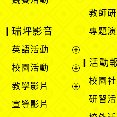
單
教師研
瑞坪影音
專題演
英語活動
展
活動
校園活動
開
展
校園社
教學影片
選
開
展
研習活
宣導影片
單
選
開