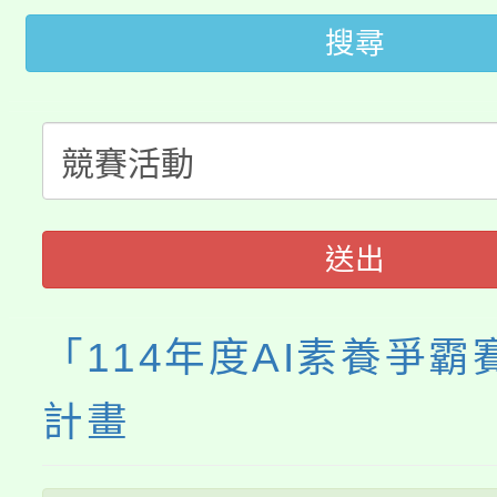
開!
搜尋
桃園市低收入戶享有免
田徑場及游泳池舉行。
大園自造教育及科技中心
視費優惠，中低收入戶
大溪自造教育及科技中心
份教師增能研習
半價優惠，詳情可洽有
淨零綠生活教案入校路
份教師研習
者。
送出
會
「114年度AI素養爭霸
計畫