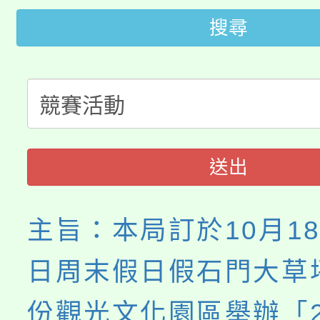
桃園市低收入戶享有免
田徑場及游泳池舉行。
搜尋
大園自造教育及科技中心
視費優惠，中低收入戶
大溪自造教育及科技中心
份教師增能研習
半價優惠，詳情可洽有
淨零綠生活教案入校路
份教師研習
者。
115年食農教育專業人
會
送出
程
主旨：本局訂於10月18
日周末假日假石門大草
份觀光文化園區舉辦「2