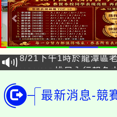
「本色祭」8/29、30
8/21下午1時於龍潭區
場熱烈登場!
YOUNG桃局內行報名
徵才活動。
8月14至27日，桃園
局官網。
115年桃園市運動會8/1
最新消息-競
開!
桃園市低收入戶享有免
田徑場及游泳池舉行。