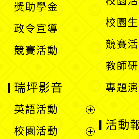
校園活
獎助學金
選
開
校園生
政令宣導
單
選
競賽活
競賽活動
單
教師研
瑞坪影音
專題演
英語活動
展
活動
校園活動