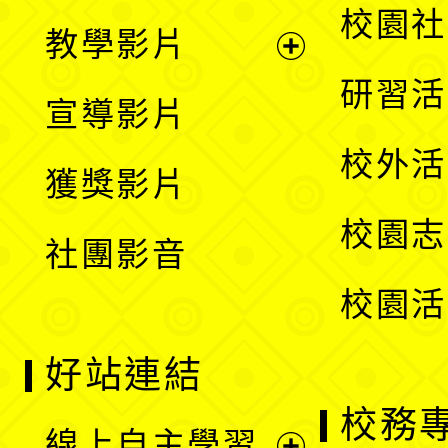
開
展
校園社
教學影片
選
開
展
研習活
宣導影片
單
選
開
校外活
獲獎影片
單
選
校園志
社團影音
單
校園活
好站連結
校務
線上自主學習