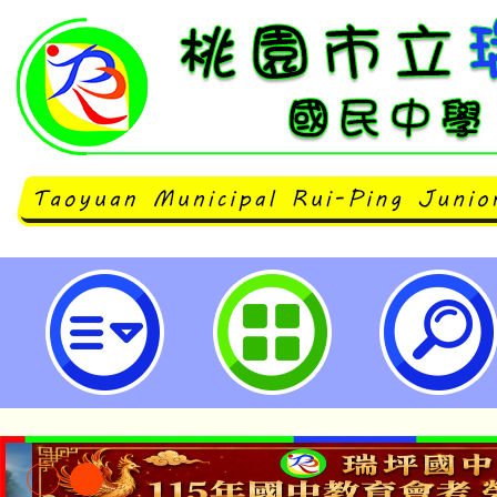
主旨：本局訂於10月18日至25日
大草坪及十一份觀光文化園區舉辦「
門鱻漫遊嘉年華系列活動」，敬邀
或轉發至相關宣傳管道，以利本活
照。-桃園市立瑞坪國民中學