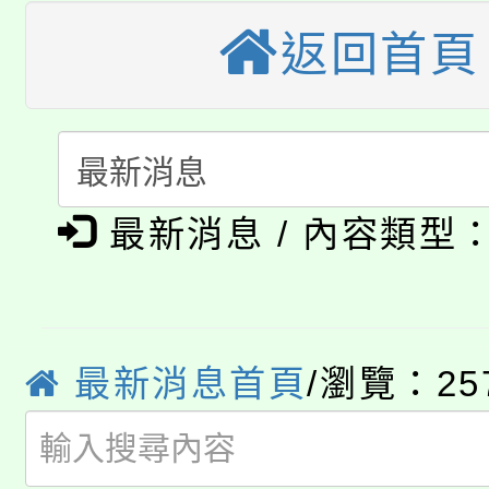
大園自造教育及科技中心
視費優惠，中低收入戶
返回首頁
大溪自造教育及科技中心
份教師增能研習
半價優惠，詳情可洽有
淨零綠生活教案入校路
份教師研習
者。
115年食農教育專業人
會
「本色祭」8/29、30
最新消息 / 內容類型
程
8/21下午1時於龍潭區
場熱烈登場!
YOUNG桃局內行報名
徵才活動。
最新消息首頁
/瀏覽：25
8月14至27日，桃園
局官網。
115年桃園市運動會8/1
開!