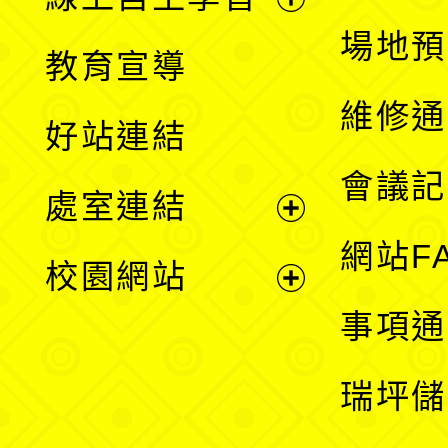
展
場地預
教育宣導
開
維修通
好站連結
選
會議記
處室連結
單
展
網站F
校園網站
開
展
事項通
選
開
瑞坪儲
單
選