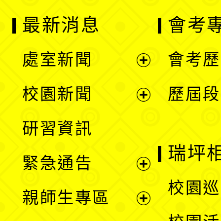
最新消息
會考
處室新聞
會考歷
展
校園新聞
歷屆段
開
展
研習資訊
選
開
瑞坪
緊急通告
單
選
展
校園巡
親師生專區
單
開
展