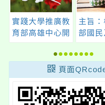
義
實踐大學推廣教
主旨：
理
育部高雄中心開
部國民
屆
設暑假營隊活動
育署辦
隍
113-
法
行童軍
頁面QRcod
個人、
出童軍
計畫」