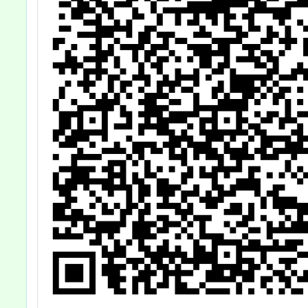
貴校踴
薦，詳
請