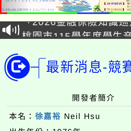
公告本校115學年度第1
「2026金融保險知識
代理(課)教師甄選結果(
桃園市115學年度學生
車」活動
公告本校115學年度第
生本土語及新住民語歌
公告本校115學年度第
代理(課)教師甄選結果(
最新消息-競
轉知中國文化大學推廣
代理(課)教師甄選結果(
轉知苗栗縣政府辦理11
《TA101》溝通分析
開發者簡介
桃園市115學年度學生
縣市「校園短影音徵選
程，歡迎學生輔導中心
本名：
徐嘉裕
Neil Hsu
「桃園市補助參觀特色
要點
門員」簡章及活動海報
心理、諮商輔導、社會