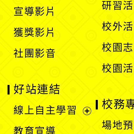
開
展
研習活
宣導影片
單
選
開
校外活
獲獎影片
單
選
校園志
社團影音
單
校園活
好站連結
校務
線上自主學習
展
場地預
教育宣導