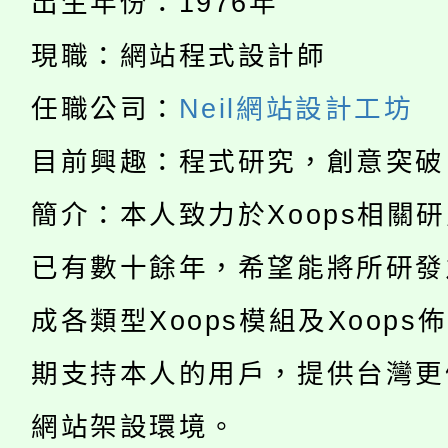
出生年份：1976年
115年度「教育部表揚
展演活動實施計畫」
踴躍報名參加。
系所師生報名參加。
現職：網站程式設計師
公告本校115學年度第1
義教育推展貢獻獎」
「2026金融保險知識
任職公司：
Neil網站設計工坊
代理(課)教師甄選結果(
桃園市115學年度學生
目前興趣：程式研究，創意突破
車」活動
公告本校115學年度第
生本土語及新住民語歌
簡介：本人致力於Xoops相關
公告本校115學年度第
代理(課)教師甄選結果(
已有數十餘年，希望能將所研發
轉知中國文化大學推廣
代理(課)教師甄選結果(
成各類型Xoops模組及Xoops
轉知苗栗縣政府辦理11
《TA101》溝通分析
期支持本人的用戶，提供台灣更
桃園市115學年度學生
縣市「校園短影音徵選
程，歡迎學生輔導中心
網站架設環境。