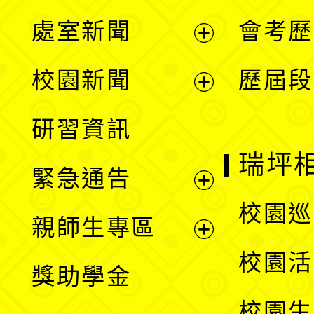
處室新聞
會考歷
展
校園新聞
歷屆段
開
展
研習資訊
選
開
瑞坪
緊急通告
單
選
展
校園巡
親師生專區
單
開
展
校園活
獎助學金
選
開
校園生