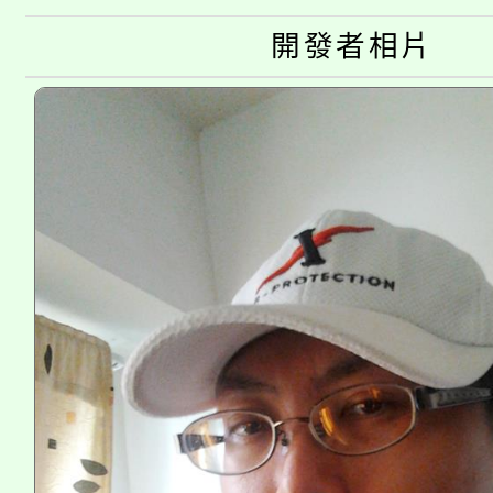
「桃園市補助參觀特色
要點
門員」簡章及活動海報
心理、諮商輔導、社會
開發者相片
115年度「教育部表揚
展演活動實施計畫」
踴躍報名參加。
系所師生報名參加。
義教育推展貢獻獎」