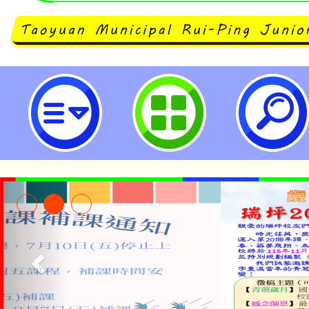
neilrpjhstyc網站設計者：徐嘉裕 N