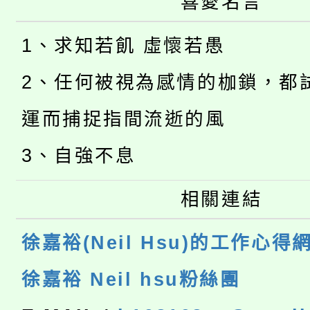
喜愛名言
1、求知若飢 虛懷若愚
2、任何被視為感情的枷鎖，都
運而捕捉指間流逝的風
3、自強不息
相關連結
徐嘉裕(Neil Hsu)的工作心得
徐嘉裕 Neil hsu粉絲團