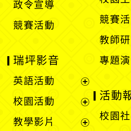
政令宣導
單
選
競賽活
競賽活動
單
教師研
瑞坪影音
專題演
英語活動
展
活動
校園活動
開
展
校園社
教學影片
選