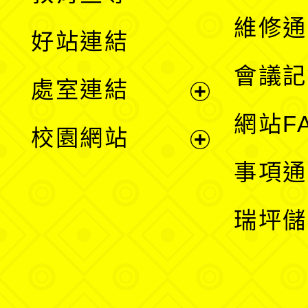
開
維修通
好站連結
選
會議記
處室連結
單
展
網站F
校園網站
開
展
事項通
選
開
瑞坪儲
單
選
單