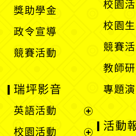
展
校園活
獎助學金
選
開
校園生
政令宣導
單
選
競賽活
競賽活動
單
教師研
瑞坪影音
專題演
英語活動
展
活動
校園活動