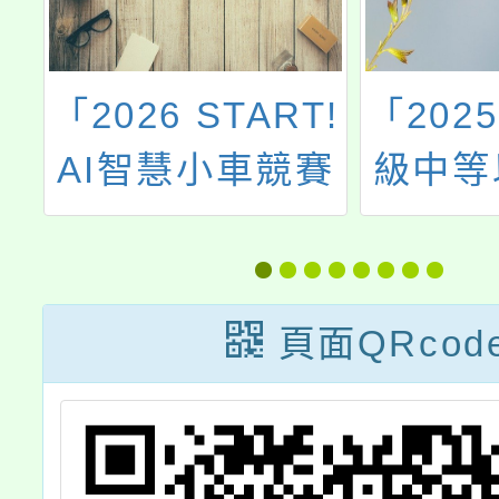
「2026 START!
「202
具
AI智慧小車競賽
級中等
一
活動」
顧牙四
競
賽
海
頁面QRcod
助
貴
名