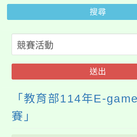
代理(課)教師甄選結果(
搜尋
桃園市115學年度學生
車」活動
公告本校115學年度第
生本土語及新住民語歌
公告本校115學年度第
代理(課)教師甄選結果(
轉知中國文化大學推廣
代理(課)教師甄選結果(
送出
《TA101》溝通分析
程，歡迎學生輔導中心
「教育部114年E-gam
心理、諮商輔導、社會
賽」
系所師生報名參加。