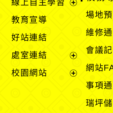
線上自主學習
展
場地預
教育宣導
開
維修通
好站連結
選
會議記
處室連結
單
展
網站F
校園網站
開
展
事項通
選
開
瑞坪儲
單