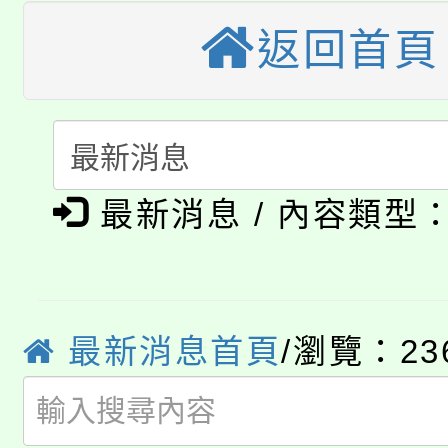
車」活動
返回首頁
公告本校115學年度第
生本土語及新住民語歌
公告本校115學年度第
代理(課)教師甄選結果(
轉知中國文化大學推廣
代理(課)教師甄選結果(
淨零綠生活教案入校路
《TA101》溝通分析
最新消息 / 內容類型
115年食農教育專業人
會
程，歡迎學生輔導中心
學期銜接期間理賠案件
程
心理、諮商輔導、社會
淨零綠領人才培育課程
最新消息首頁
/瀏覽：23
學籍身 分審查程序及
系所師生報名參加。
公告本校115學年度第1
版
「2026金融保險知識