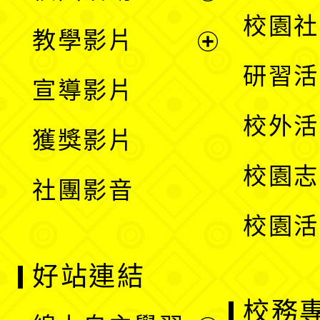
開
展
校園社
教學影片
選
開
展
研習活
宣導影片
單
選
開
校外活
獲獎影片
單
選
校園志
社團影音
單
校園活
好站連結
校務