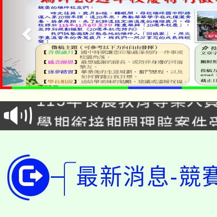
淨零綠生活教案入校路
115年食農教育專業人
會
學期銜接期間理賠案件
程
淨零綠領人才培育課程
學籍身 分審查程序及
公告本校115學年度第1
版
最新消息-競
「2026金融保險知識
代理(課)教師甄選結果(
桃園市115學年度學生