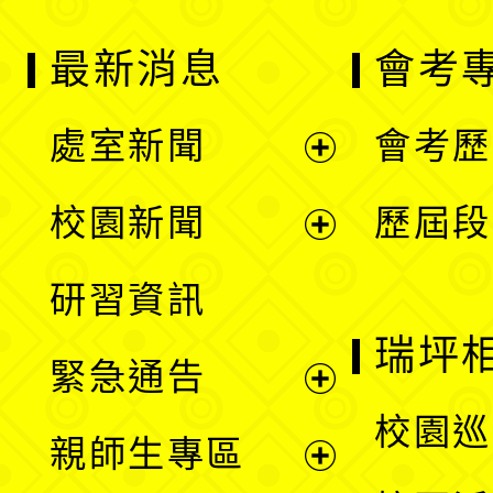
最新消息
會考
處室新聞
會考歷
展
校園新聞
歷屆段
開
展
研習資訊
選
開
瑞坪
緊急通告
單
選
展
校園巡
親師生專區
單
開