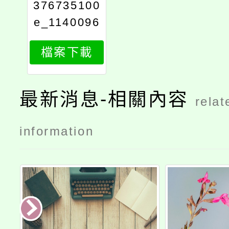
376735100
e_1140096
939_attach
檔案下載
1
最新消息-相關內容
relat
information