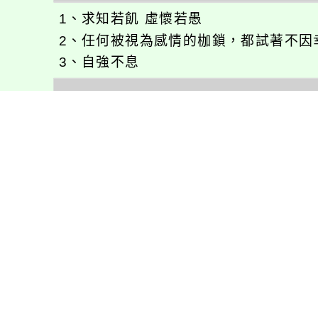
1、求知若飢 虛懷若愚
2、任何被視為感情的枷鎖，都試著不因
3、自強不息
徐嘉裕(Neil Hsu)的工作心得網誌!
徐嘉裕 Neil hsu粉絲團
E-MAIL：
b168168tw@gmail.com
最新消息
會考專區
處室新聞
會考歷屆試題
展