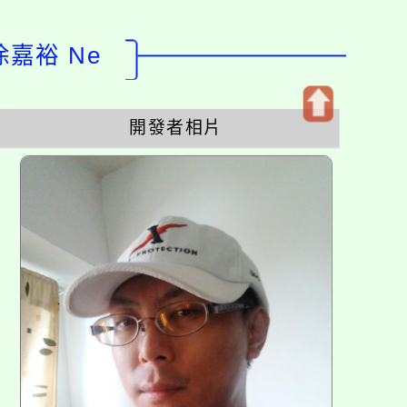
徐嘉裕 Ne
開發者相片
開
啟
上
方
區
塊
各