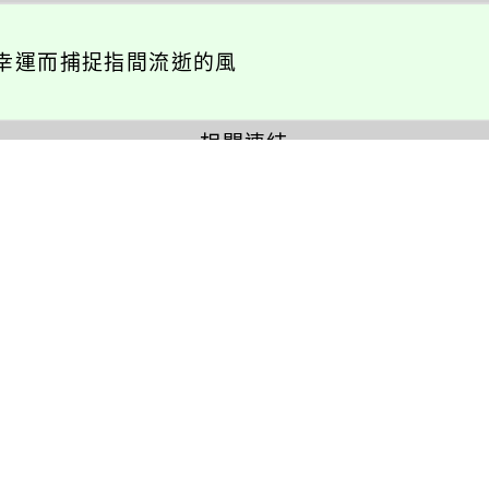
幸運而捕捉指間流逝的風
相關連結
瑞坪相簿
瑞坪影音
活動報名
校園巡禮
英語活動
校園社團
展