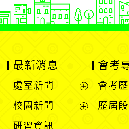
最新消息
會考
處室新聞
會考歷
展
校園新聞
歷屆段
開
展
研習資訊