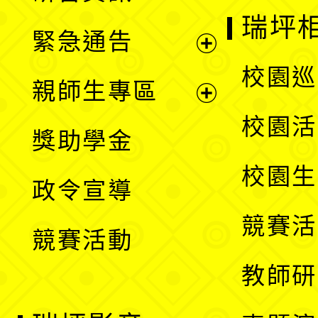
選
開
瑞坪
緊急通告
單
選
展
校園巡
親師生專區
單
開
展
校園活
獎助學金
選
開
校園生
政令宣導
單
選
競賽活
競賽活動
單
教師研