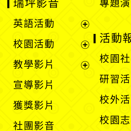
瑞坪影音
專題演
英語活動
展
活動
校園活動
開
展
校園社
教學影片
選
開
展
研習活
宣導影片
單
選
開
校外活
獲獎影片
單
選
校園志
社團影音
單