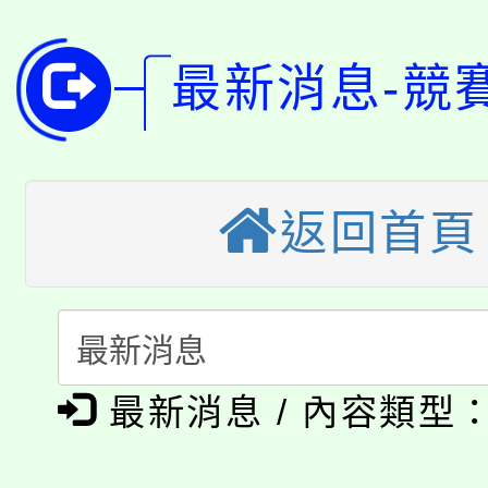
8月14至27日，桃園
局官網。
115年桃園市運動會8/1
開!
最新消息-競
桃園市低收入戶享有免
田徑場及游泳池舉行。
大園自造教育及科技中心
視費優惠，中低收入戶
返回首頁
大溪自造教育及科技中心
份教師增能研習
半價優惠，詳情可洽有
淨零綠生活教案入校路
份教師研習
者。
115年食農教育專業人
會
「本色祭」8/29、30
程
最新消息 / 內容類型
8/21下午1時於龍潭區
場熱烈登場!