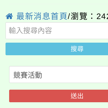
YOUNG桃局內行報名
徵才活動。
8月14至27日，桃園
最新消息首頁
/瀏覽：24
局官網。
115年桃園市運動會8/1
開!
桃園市低收入戶享有免
田徑場及游泳池舉行。
搜尋
大園自造教育及科技中心
視費優惠，中低收入戶
大溪自造教育及科技中心
份教師增能研習
半價優惠，詳情可洽有
淨零綠生活教案入校路
份教師研習
者。
115年食農教育專業人
會
送出
程