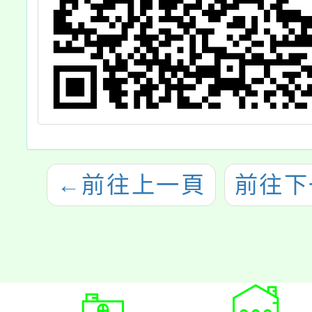
←
前往上一頁
前往下