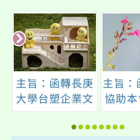
桃
主旨：函轉長庚
主旨：
度
大學台塑企業文
協助本
實
物館辦理『2025
十四屆
，
桃園市中小學教
界轉動