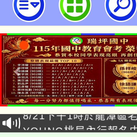
國民中學
「本色祭」8/29、30
8/21下午1時於龍潭區
場熱烈登場!
YOUNG桃局內行報名
徵才活動。