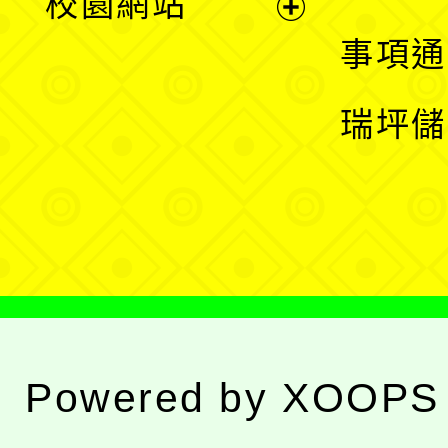
校園網站
開
展
事項通
選
開
瑞坪儲
單
選
單
Powered by
XOOPS