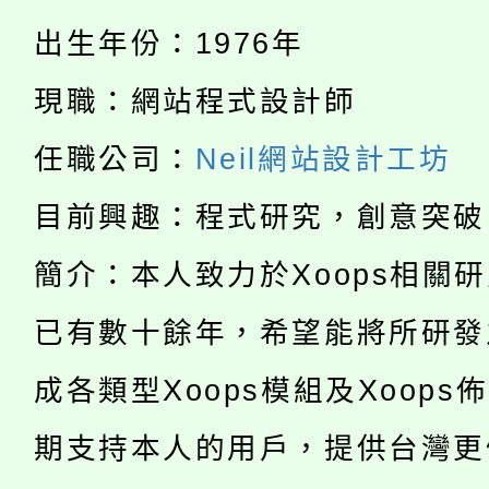
淨零綠生活教案入校路
份教師研習
者。
出生年份：1976年
115年食農教育專業人
會
現職：網站程式設計師
「本色祭」8/29、30
程
任職公司：
Neil網站設計工坊
8/21下午1時於龍潭區
場熱烈登場!
目前興趣：程式研究，創意突破
YOUNG桃局內行報名
徵才活動。
簡介：本人致力於Xoops相關
8月14至27日，桃園
局官網。
已有數十餘年，希望能將所研發
115年桃園市運動會8/1
開!
桃園市低收入戶享有免
成各類型Xoops模組及Xoops
田徑場及游泳池舉行。
大園自造教育及科技中心
期支持本人的用戶，提供台灣更
視費優惠，中低收入戶