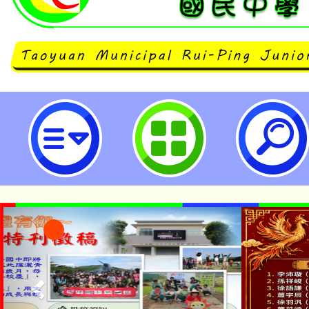
neilrpjhstyc網站設計者：徐嘉裕 N