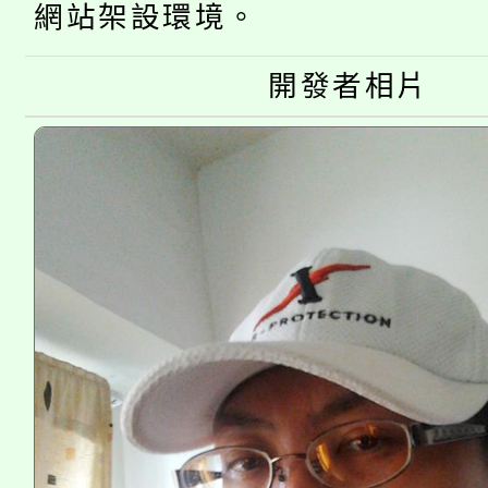
大溪自造教育及科技中心
份教師增能研習
網站架設環境。
半價優惠，詳情可洽有
淨零綠生活教案入校路
份教師研習
者。
開發者相片
115年食農教育專業人
會
程