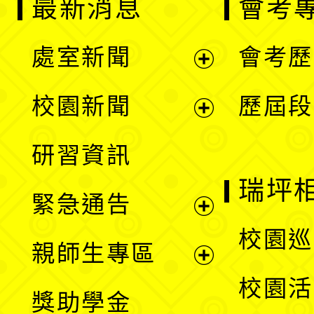
最新消息
會考
處室新聞
會考歷
展
校園新聞
歷屆段
開
展
研習資訊
選
開
瑞坪
緊急通告
單
選
展
校園巡
親師生專區
單
開
展
校園活
獎助學金