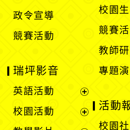
選
開
校園生
政令宣導
單
選
競賽活
競賽活動
單
教師研
瑞坪影音
專題演
英語活動
展
活動
校園活動
開
展
校園社