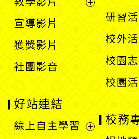
教學影片
選
開
展
研習活
宣導影片
單
選
開
校外活
獲獎影片
單
選
校園志
社團影音
單
校園活
好站連結
校務
線上自主學習