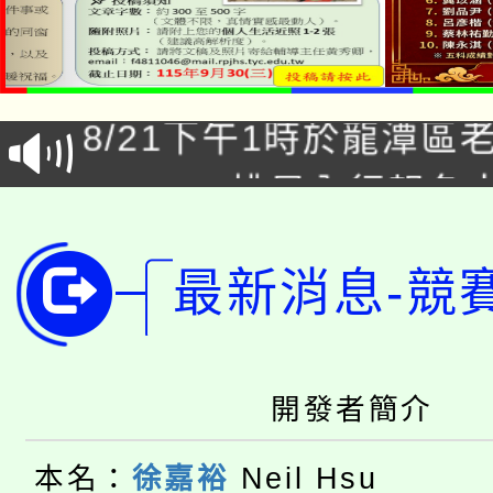
「本色祭」8/29、30
8/21下午1時於龍潭區
場熱烈登場!
YOUNG桃局內行報名
徵才活動。
8月14至27日，桃園
局官網。
最新消息-競
115年桃園市運動會8/1
開!
桃園市低收入戶享有免
田徑場及游泳池舉行。
大園自造教育及科技中心
視費優惠，中低收入戶
開發者簡介
大溪自造教育及科技中心
份教師增能研習
半價優惠，詳情可洽有
本名：
徐嘉裕
Neil Hsu