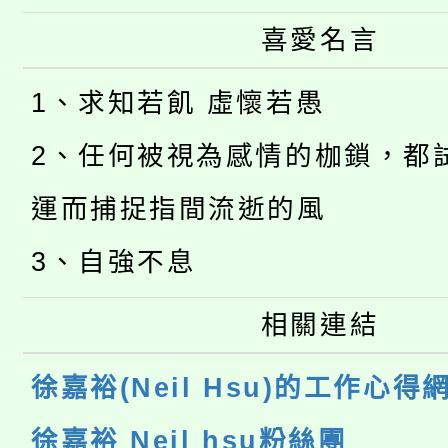
喜愛名言
1、求知若飢 虛懷若愚
2、任何被視為感情的枷鎖，都
運而捕捉指間流逝的風
3、自強不息
相關連結
徐嘉裕(Neil Hsu)的工作心得
徐嘉裕 Neil hsu粉絲團