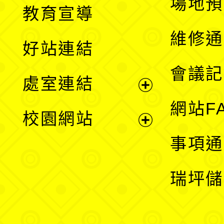
展
場地預
教育宣導
開
維修通
好站連結
選
會議記
處室連結
單
展
網站F
校園網站
開
展
事項通
選
開
瑞坪儲
單
選