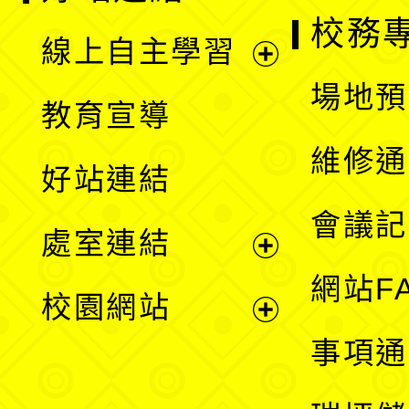
校務
線上自主學習
展
場地預
教育宣導
開
維修通
好站連結
選
會議記
處室連結
單
展
網站F
校園網站
開
展
事項通
選
開