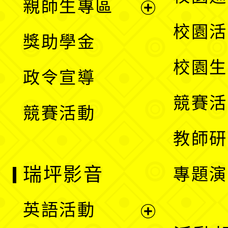
親師生專區
單
開
展
校園活
獎助學金
選
開
校園生
政令宣導
單
選
競賽活
競賽活動
單
教師研
瑞坪影音
專題演
英語活動