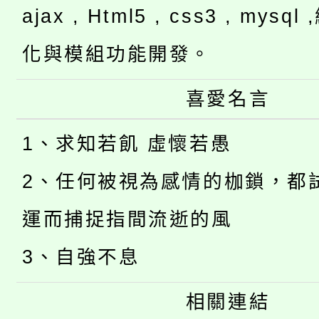
ajax , Html5 , css3 , mysq
化與模組功能開發。
喜愛名言
1、求知若飢 虛懷若愚
2、任何被視為感情的枷鎖，都
運而捕捉指間流逝的風
3、自強不息
相關連結