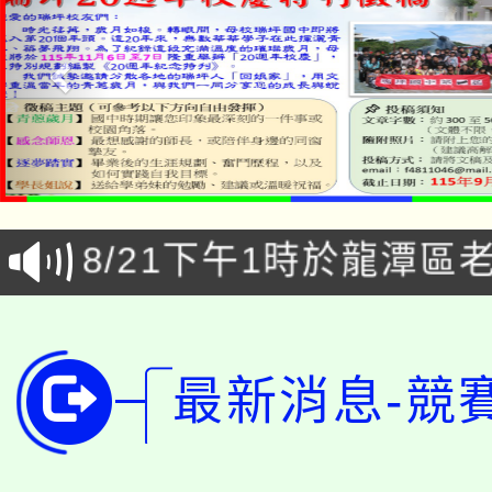
「本色祭」8/29、30
8/21下午1時於龍潭區
場熱烈登場!
YOUNG桃局內行報名
徵才活動。
8月14至27日，桃園
局官網。
最新消息-競
115年桃園市運動會8/1
開!
桃園市低收入戶享有免
田徑場及游泳池舉行。