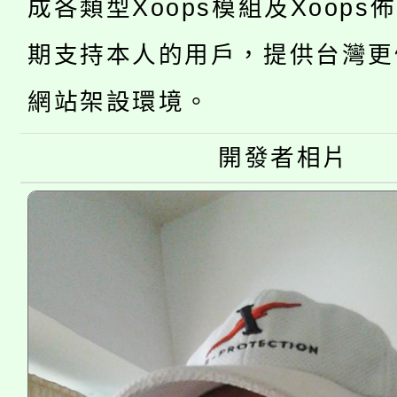
成各類型Xoops模組及Xoops
桃園市低收入戶享有免
田徑場及游泳池舉行。
期支持本人的用戶，提供台灣更
大園自造教育及科技中心
視費優惠，中低收入戶
網站架設環境。
大溪自造教育及科技中心
份教師增能研習
半價優惠，詳情可洽有
淨零綠生活教案入校路
開發者相片
份教師研習
者。
115年食農教育專業人
會
程