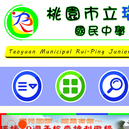
neilrpjhstyc網站設計者：徐嘉裕 N