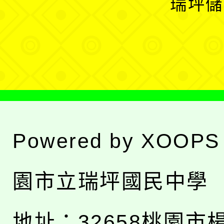
瑞坪儲
單
選
單
Powered by
XOOPS
園市立瑞坪國民中學
地址：
32658桃園市