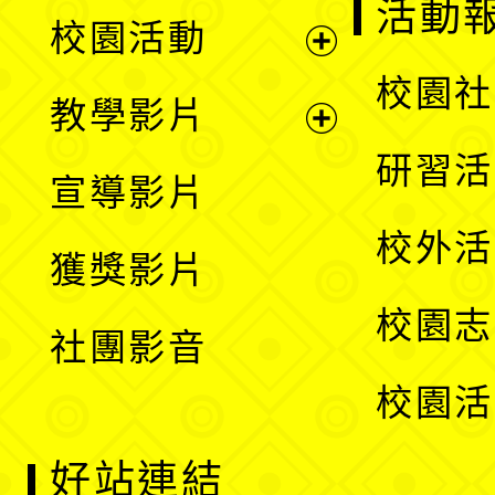
展
活動
校園活動
開
展
校園社
教學影片
選
開
展
研習活
宣導影片
單
選
開
校外活
獲獎影片
單
選
校園志
社團影音
單
校園活
好站連結