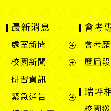
最新消息
會考
處室新聞
會考歷
展
校園新聞
歷屆段
開
展
研習資訊
選
開
瑞坪
緊急通告
單
選
展
校園巡