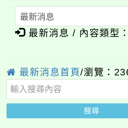
115年度「教育部表揚
展演活動實施計畫」
踴躍報名參加。
系所師生報名參加。
公告本校115學年度第1
義教育推展貢獻獎」
「2026金融保險知識
最新消息 / 內容類型
代理(課)教師甄選結果(
桃園市115學年度學生
車」活動
公告本校115學年度第
生本土語及新住民語歌
最新消息首頁
/瀏覽：23
公告本校115學年度第
代理(課)教師甄選結果(
轉知中國文化大學推廣
代理(課)教師甄選結果(
轉知苗栗縣政府辦理11
《TA101》溝通分析
搜尋
桃園市115學年度學生
縣市「校園短影音徵選
程，歡迎學生輔導中心