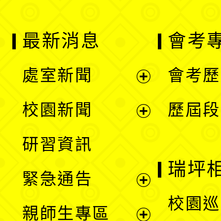
最新消息
會考
處室新聞
會考歷
展
校園新聞
歷屆段
開
展
研習資訊
選
開
瑞坪
緊急通告
單
選
展
校園巡
親師生專區
單