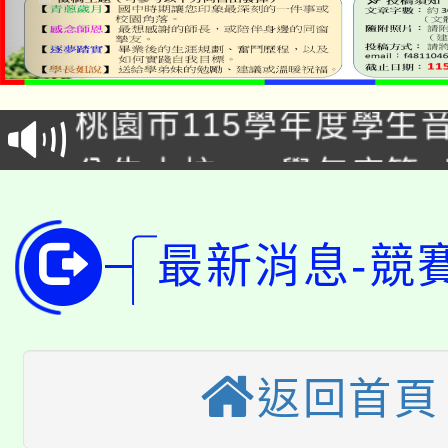
公告本校115學年度第1
「2026金融保險知識
代理(課)教師甄選結果(
桃園市115學年度學生
車」活動
公告本校115學年度第
生本土語及新住民語歌
公告本校115學年度第
代理(課)教師甄選結果(
轉知中國文化大學推廣
最新消息-競
代理(課)教師甄選結果(
轉知苗栗縣政府辦理11
《TA101》溝通分析
桃園市115學年度學生
縣市「校園短影音徵選
程，歡迎學生輔導中心
返回首頁
「桃園市補助參觀特色
要點
門員」簡章及活動海報
心理、諮商輔導、社會