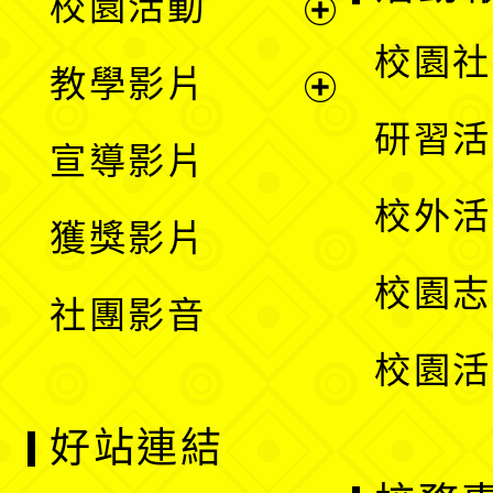
校園活動
開
展
校園社
教學影片
選
開
展
研習活
宣導影片
單
選
開
校外活
獲獎影片
單
選
校園志
社團影音
單
校園活
好站連結