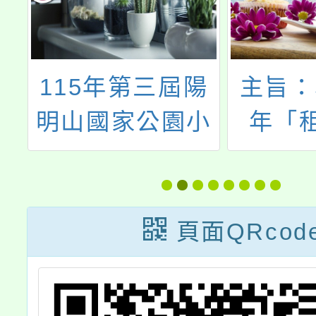
校
115年第三屆陽
主旨：
活
明山國家公園小
年「
小解說員培訓活
堂，
園
動
習」看
資
稅抽抽
頁面QRcod
計
動現正
第
請貴校