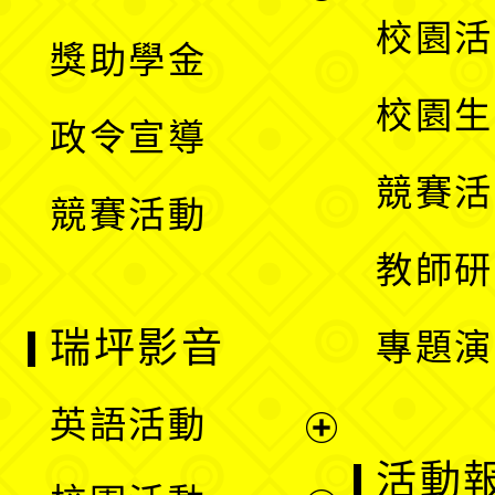
開
展
校園活
獎助學金
選
開
校園生
政令宣導
單
選
競賽活
競賽活動
單
教師研
瑞坪影音
專題演
英語活動
展
活動