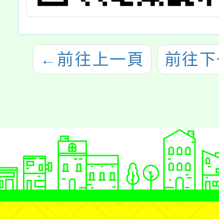
←
前往上一頁
前往下