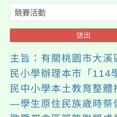
「桃園市補助參觀特色
要點
門員」簡章及活動海報
心理、諮商輔導、社會
115年度「教育部表揚
展演活動實施計畫」
踴躍報名參加。
系所師生報名參加。
義教育推展貢獻獎」
送出
主旨：有關桃園市大溪
民小學辦理本市「114
民中小學本土教育整體
―學生原住民族歲時祭