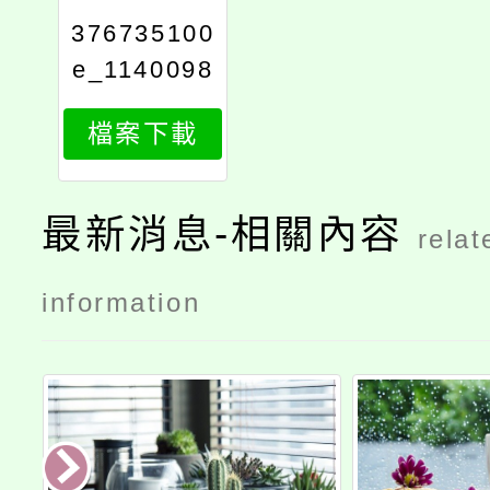
376735100
e_1140098
523_attach
檔案下載
1
最新消息-相關內容
relat
information