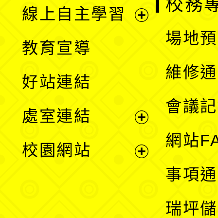
校務
線上自主學習
展
場地預
教育宣導
開
維修通
好站連結
選
會議記
處室連結
單
展
網站F
校園網站
開
展
事項通
選
開
瑞坪儲