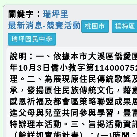
關鍵字：
瑞坪里
最新消息-競賽活動
桃園市
楊梅區
瑞坪國民中學
說明：一、依據本市大溪區僑愛國
年10月3日僑小教字第1140007
理。二、為展現原住民傳統歌謠
承，發揚原住民族傳統文化，藉
感恩祈福及都會區策略聯盟成果
進父母與兒童共同參與學習，豐
特辦理本活動。三、旨揭活動資
（餘詳如實施計畫）：(一)時間：1