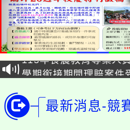
淨零綠生活教案入校路
115年食農教育專業人
會
學期銜接期間理賠案件
程
淨零綠領人才培育課程
學籍身 分審查程序及
公告本校115學年度第1
版
最新消息-競
「2026金融保險知識
代理(課)教師甄選結果(
桃園市115學年度學生
車」活動