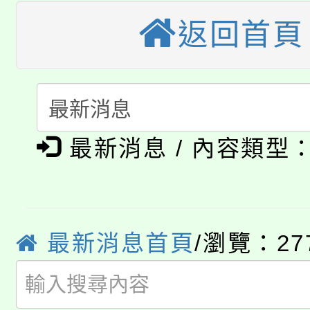
公告本校115學年度第
返回首頁
生本土語及新住民語歌
公告本校115學年度第
代理(課)教師甄選結果(
轉知中國文化大學推廣
代理(課)教師甄選結果(
淨零綠生活教案入校路
《TA101》溝通分析
最新消息 / 內容類型
115年食農教育專業人
會
程，歡迎學生輔導中心
學期銜接期間理賠案件
程
心理、諮商輔導、社會
淨零綠領人才培育課程
學籍身 分審查程序及
最新消息首頁
/瀏覽：27
系所師生報名參加。
公告本校115學年度第1
版
「2026金融保險知識
代理(課)教師甄選結果(