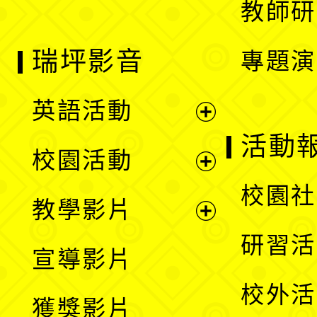
教師研
瑞坪影音
專題演
英語活動
展
活動
校園活動
開
展
校園社
教學影片
選
開
展
研習活
宣導影片
單
選
開
校外活
獲獎影片
單