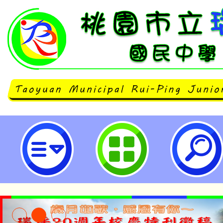
主旨：茲檢送親子天下全新推出之
程《只是開玩笑，竟然變被告？2
資訊-桃園市立瑞坪國民中學