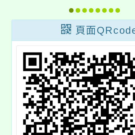
畫
檢」中級及中高
請
級測驗開放報名
頁面QRcod
位
中，請鼓勵貴校
師生踴躍報名參
加，請查照。