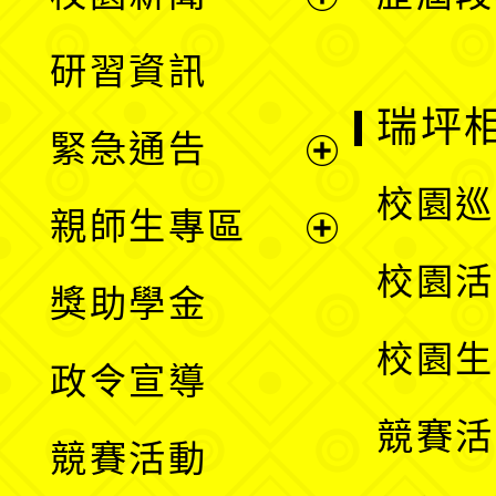
開
展
研習資訊
選
開
瑞坪
緊急通告
單
選
展
校園巡
親師生專區
單
開
展
校園活
獎助學金
選
開
校園生
政令宣導
單
選
競賽活
競賽活動
單