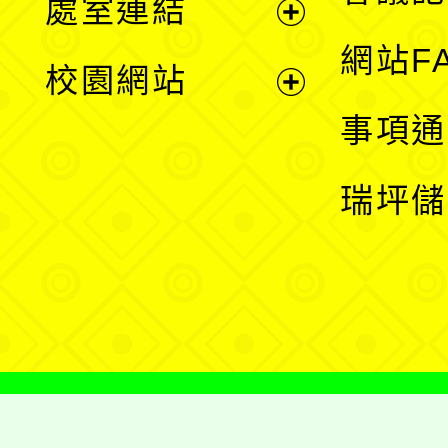
處室連結
單
展
網站F
校園網站
開
展
事項通
選
開
瑞坪儲
單
選
單