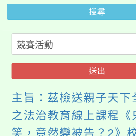
搜尋
桃園市115學年度學生
車」活動
公告本校115學年度第
生本土語及新住民語歌
公告本校115學年度第
代理(課)教師甄選結果(
轉知中國文化大學推廣
代理(課)教師甄選結果(
送出
《TA101》溝通分析
程，歡迎學生輔導中心
主旨：茲檢送親子天下
心理、諮商輔導、社會
之法治教育線上課程《
系所師生報名參加。
笑，竟然變被告？2》