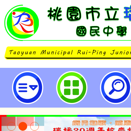
主旨：檢送本場館2025年「【武
探出任務」PaGamO線上遊戲平
並鼓勵全國各國小（高年級）、國
踴躍參加，請查照。-桃園市立瑞坪