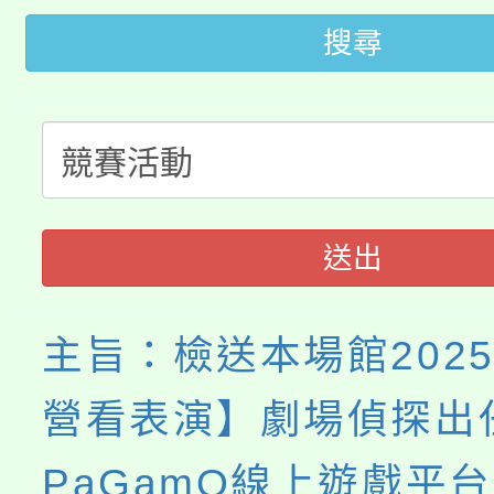
代理(課)教師甄選結果(
搜尋
桃園市115學年度學生
車」活動
公告本校115學年度第
生本土語及新住民語歌
公告本校115學年度第
代理(課)教師甄選結果(
轉知中國文化大學推廣
代理(課)教師甄選結果(
送出
《TA101》溝通分析
程，歡迎學生輔導中心
主旨：檢送本場館202
心理、諮商輔導、社會
營看表演】劇場偵探出
系所師生報名參加。
PaGamO線上遊戲平