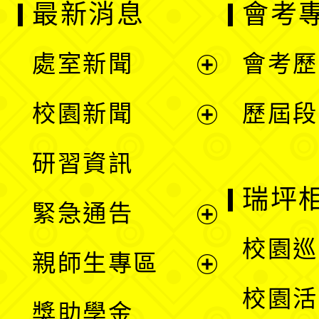
最新消息
會考
處室新聞
會考歷
展
校園新聞
歷屆段
開
展
研習資訊
選
開
瑞坪
緊急通告
單
選
展
校園巡
親師生專區
單
開
展
校園活
獎助學金