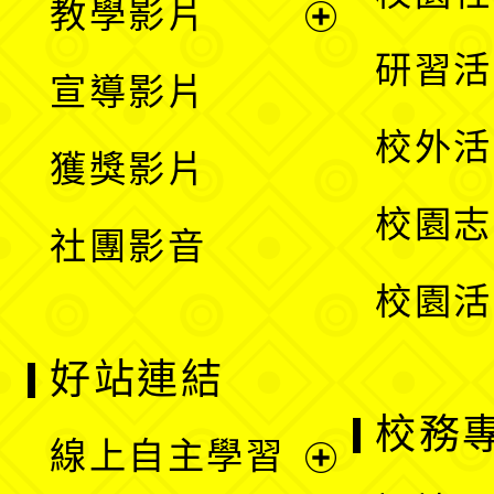
教學影片
選
開
展
研習活
宣導影片
單
選
開
校外活
獲獎影片
單
選
校園志
社團影音
單
校園活
好站連結
校務
線上自主學習