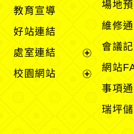
展
場地預
教育宣導
開
維修通
好站連結
選
會議記
處室連結
單
展
網站F
校園網站
開
展
事項通
選
開
瑞坪儲
單
選