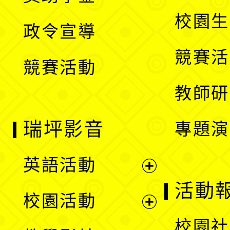
選
開
校園生
政令宣導
單
選
競賽活
競賽活動
單
教師研
瑞坪影音
專題演
英語活動
展
活動
校園活動
開
展
校園社