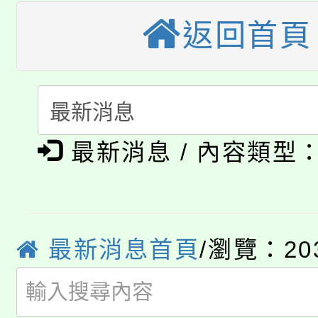
公告本校115學年度第
返回首頁
生本土語及新住民語歌
公告本校115學年度第
代理(課)教師甄選結果(
轉知中國文化大學推廣
代理(課)教師甄選結果(
淨零綠生活教案入校路
《TA101》溝通分析
最新消息 / 內容類型
115年食農教育專業人
會
程，歡迎學生輔導中心
學期銜接期間理賠案件
程
心理、諮商輔導、社會
淨零綠領人才培育課程
學籍身 分審查程序及
最新消息首頁
/瀏覽：20
系所師生報名參加。
公告本校115學年度第1
版
「2026金融保險知識