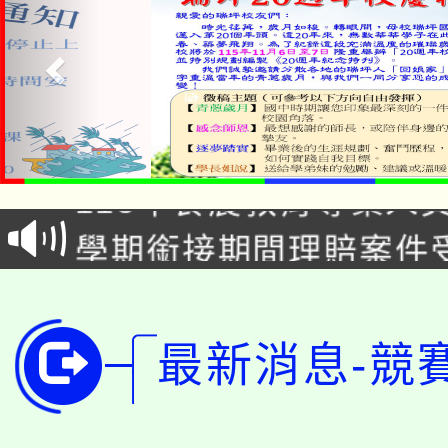
淨零綠生活教案入校路
115年食農教育專業人
會
學期銜接期間理賠案件
程
淨零綠領人才培育課程
學籍身 分審查程序及
公告本校115學年度第1
版
最新消息-競
「2026金融保險知識
代理(課)教師甄選結果(
桃園市115學年度學生
車」活動