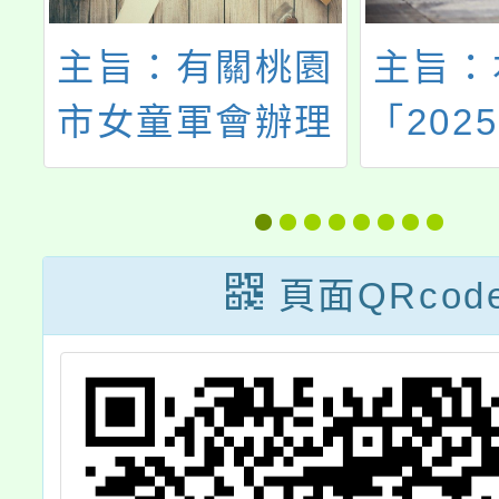
課
主旨：有關桃園
主旨：
踏
市女童軍會辦理
「202
題
「桃園市115年
嘉年華
度－女童軍第二
年管樂
階段進程考驗(藍
樂會」
頁面QRcod
鵲營暨戶外專科
演奏
章考驗營及領導
動，敬
才能營)實施計
傳並鼓