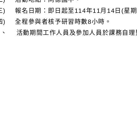
三) 報名日期：即日起至114年11月14日(星
(四) 全程參與者核予研習時數8小時。
三、 活動期間工作人員及參加人員於課務自理
(差)假登記，如遇假日得於2年內核實補休。
、 檢附活動計畫、日程表及報名表1份，或逕至本局最新消
ews.aspx?n=5143&sms=10535)下載。
、 本案聯絡人：桃園市女童軍會張曼萍小姐(03-34
文可瀏覽群組：
註冊會員
訪客