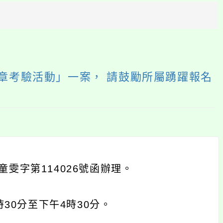
方
區
塊
章考驗活動」一案， 請鼓勵所屬踴躍報名
童雯字第114026號函辦理。
時30分至下午4時30分。