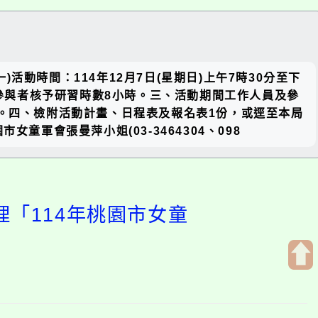
關閉區
活動時間：114年12月7日(星期日)上午7時30分至下
塊
)全程參與者核予研習時數8小時。三、活動期間工作人員及參
休。四、檢附活動計畫、日程表及報名表1份，或逕至本局
：桃園市女童軍會張曼萍小姐(03-3464304、098
理「114年桃園市女童
開
啟
上