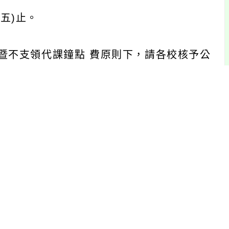
期五)止。
暨不支領代課鐘點 費原則下，請各校核予公
息(https://www.tyc.edu.tw/
64304、 0983-941789)。