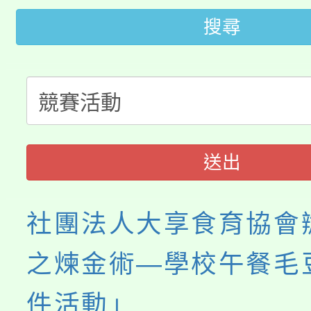
田徑場及游泳池舉行。
搜尋
大園自造教育及科技中心
視費優惠，中低收入戶
大溪自造教育及科技中心
份教師增能研習
半價優惠，詳情可洽有
淨零綠生活教案入校路
份教師研習
者。
115年食農教育專業人
會
送出
程
社團法人大享食育協會
之煉金術—學校午餐毛
件活動」