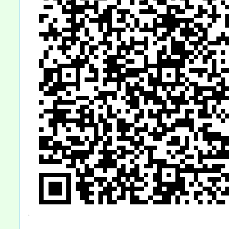
及
轉知學生上網填
中
寫問卷，請查
，
照。
周
及
，
外