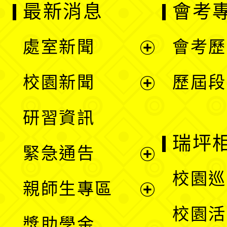
最新消息
會考
處室新聞
會考歷
展
校園新聞
歷屆段
開
展
研習資訊
選
開
瑞坪
緊急通告
單
選
展
校園巡
親師生專區
單
開
展
校園活
獎助學金