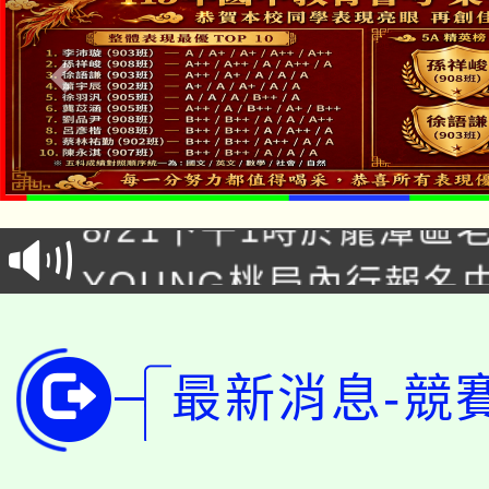
「本色祭」8/29、30
8/21下午1時於龍潭區
場熱烈登場!
YOUNG桃局內行報名
徵才活動。
8月14至27日，桃園
局官網。
115年桃園市運動會8/1
開!
最新消息-競
桃園市低收入戶享有免
田徑場及游泳池舉行。
大園自造教育及科技中心