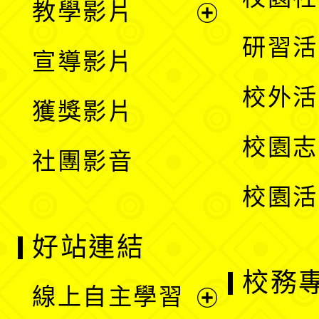
教學影片
選
開
展
研習活
宣導影片
單
選
開
校外活
獲獎影片
單
選
校園志
社團影音
單
校園活
好站連結
校務
線上自主學習