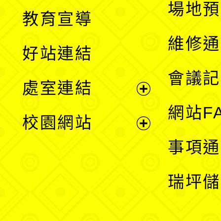
展
場地預
教育宣導
開
維修通
好站連結
選
會議記
處室連結
單
展
網站F
校園網站
開
展
事項通
選
開
瑞坪儲
單
選