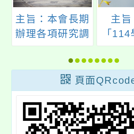
訂
主旨：本會長期
主旨
5
辦理各項研究調
「11
查，為貼近理解
國學生
青少年國際移動
實施
於
能力，特規劃
份，詳
頁面QRcod
家
「我國青年國際
務請查
歌
移動力大調
所
家
查」，惠請貴校