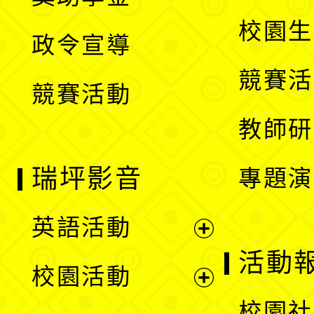
選
開
校園生
政令宣導
單
選
競賽活
競賽活動
單
教師研
瑞坪影音
專題演
英語活動
展
活動
校園活動
開
展
校園社