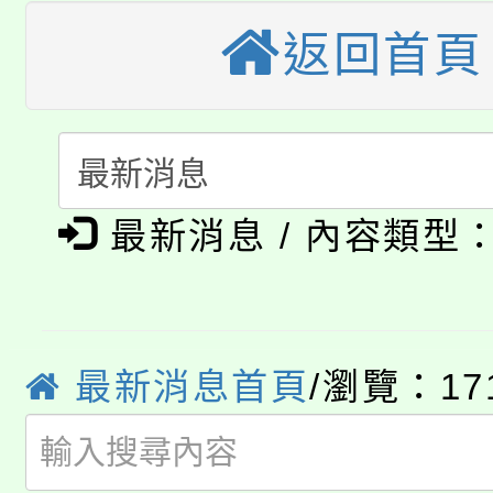
視費優惠，中低收入戶
返回首頁
大溪自造教育及科技中心
份教師增能研習
半價優惠，詳情可洽有
淨零綠生活教案入校路
份教師研習
者。
115年食農教育專業人
會
「本色祭」8/29、30
程
最新消息 / 內容類型
8/21下午1時於龍潭區
場熱烈登場!
YOUNG桃局內行報名
徵才活動。
8月14至27日，桃園
最新消息首頁
/瀏覽：17
局官網。
115年桃園市運動會8/1
開!
桃園市低收入戶享有免