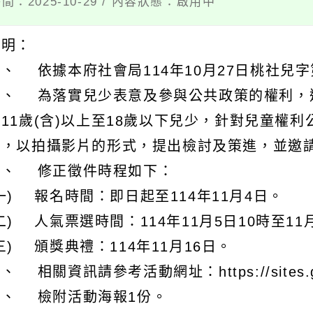
間：2025-10-29 / 內容狀態：啟用中
說明：
、 依據本府社會局114年10月27日桃社兒字第1
二、 為落實兒少表意及參與公共政策的權利，
校11歲(含)以上至18歲以下兒少，針對兒童權
項，以拍攝影片的形式，提出檢討及策進，並邀
三、 修正徵件時程如下：
一) 報名時間：即日起至114年11月4日。
二) 人氣票選時間：114年11月5日10時至11
三) 頒獎典禮：114年11月16日。
、 相關資訊請參考活動網址：https://sites.googl
五、 檢附活動海報1份。