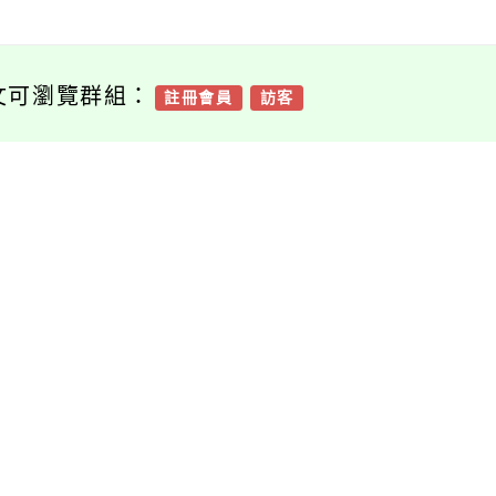
文可瀏覽群組：
註冊會員
訪客
容附件下載
Download attachment
376735100e_11401