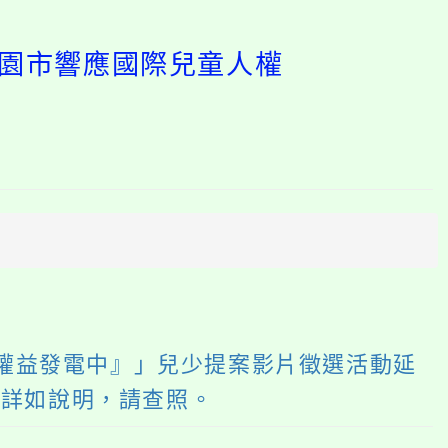
桃園市響應國際兒童人權
開
啟
上
方
區
塊
r! 權益發電中』」兒少提案影片徵選活動延
，詳如說明，請查照。