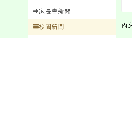
家長會新聞
內
校園新聞
午餐公告
內
獎助學金
人員招募
服務學習
研習資訊
緊急通告