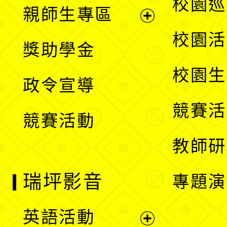
展
校園巡
親師生專區
單
開
展
校園活
獎助學金
選
開
校園生
政令宣導
單
選
競賽活
競賽活動
單
教師研
瑞坪影音
專題演
英語活動