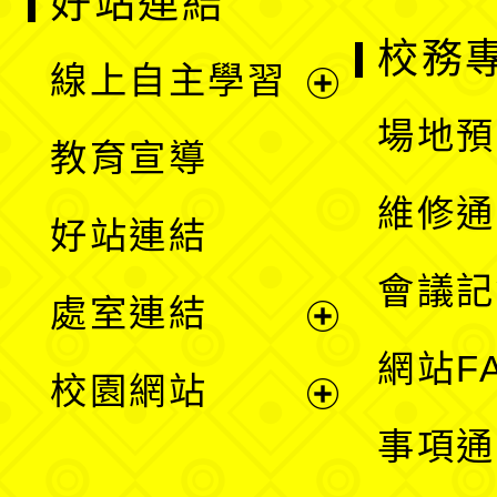
好站連結
校務
線上自主學習
展
場地預
教育宣導
開
維修通
好站連結
選
會議記
處室連結
單
展
網站F
校園網站
開
展
事項通
選