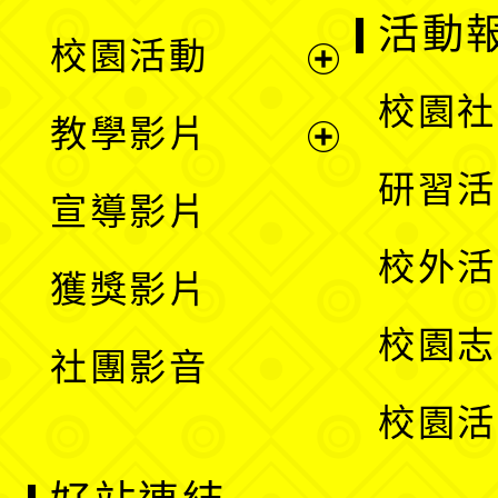
展
活動
校園活動
開
展
校園社
教學影片
選
開
展
研習活
宣導影片
單
選
開
校外活
獲獎影片
單
選
校園志
社團影音
單
校園活