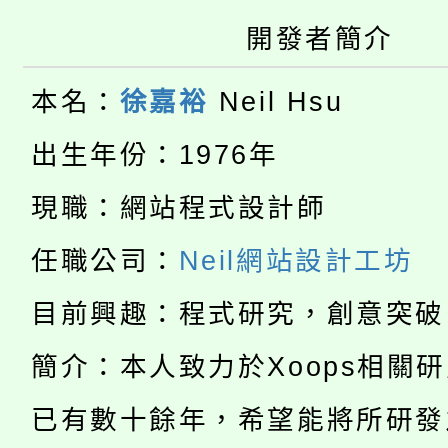
開發者簡介
大園自造教育及科技中心
視費優惠，中低收入戶
大溪自造教育及科技中心
份教師增能研習
本名：
徐嘉裕
Neil Hsu
半價優惠，詳情可洽有
淨零綠生活教案入校路
份教師研習
出生年份：1976年
者。
115年食農教育專業人
會
現職：網站程式設計師
「本色祭」8/29、30
程
任職公司：
Neil網站設計工坊
8/21下午1時於龍潭區
場熱烈登場!
目前興趣：程式研究，創意突破
YOUNG桃局內行報名
徵才活動。
簡介：本人致力於Xoops相關
8月14至27日，桃園
局官網。
已有數十餘年，希望能將所研發
115年桃園市運動會8/1