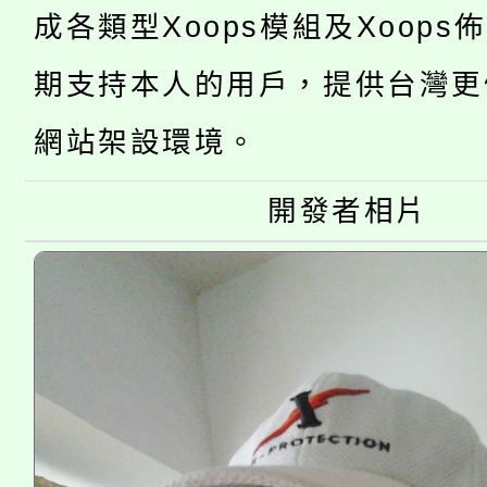
開!
成各類型Xoops模組及Xoops
桃園市低收入戶享有免
田徑場及游泳池舉行。
期支持本人的用戶，提供台灣更
大園自造教育及科技中心
視費優惠，中低收入戶
網站架設環境。
大溪自造教育及科技中心
份教師增能研習
半價優惠，詳情可洽有
淨零綠生活教案入校路
開發者相片
份教師研習
者。
115年食農教育專業人
會
程