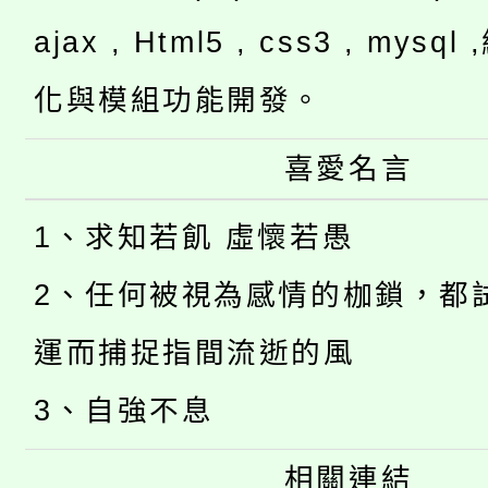
ajax , Html5 , css3 , mysq
化與模組功能開發。
喜愛名言
1、求知若飢 虛懷若愚
2、任何被視為感情的枷鎖，都
運而捕捉指間流逝的風
3、自強不息
相關連結