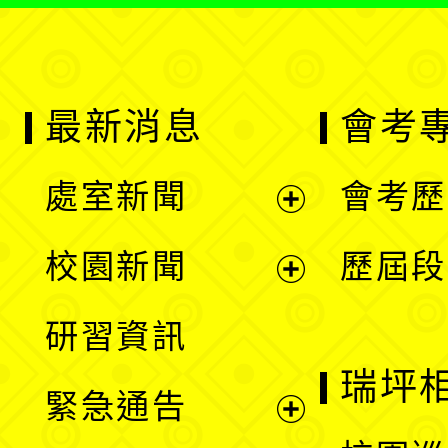
最新消息
會考
處室新聞
會考歷
展
校園新聞
歷屆段
開
展
研習資訊
選
開
瑞坪
緊急通告
單
選