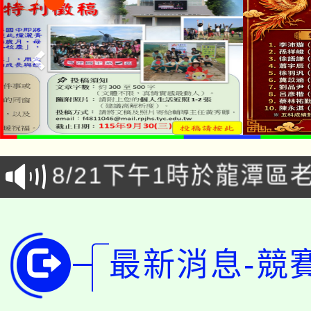
「本色祭」8/29、30
8/21下午1時於龍潭區
場熱烈登場!
YOUNG桃局內行報名
徵才活動。
8月14至27日，桃園
局官網。
最新消息-競
115年桃園市運動會8/1
開!
桃園市低收入戶享有免
田徑場及游泳池舉行。