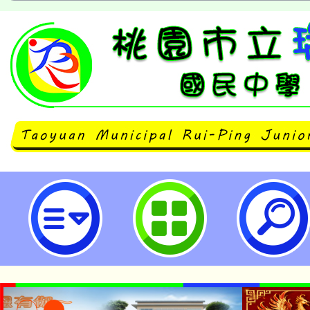
neilrpjhstyc網站設計者：徐嘉裕 N