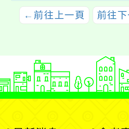
←
前往上一頁
前往下