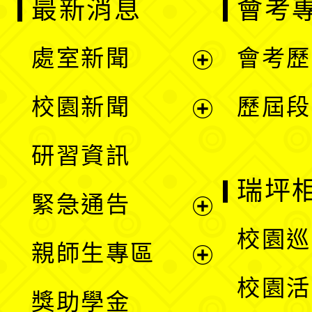
最新消息
會考
處室新聞
會考歷
展
校園新聞
歷屆段
開
展
研習資訊
選
開
瑞坪
緊急通告
單
選
展
校園巡
親師生專區
單
開
展
校園活
獎助學金