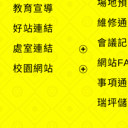
展
場地預
教育宣導
開
維修通
好站連結
選
會議記
處室連結
單
展
網站F
校園網站
開
展
事項通
選
開
瑞坪儲
單
選