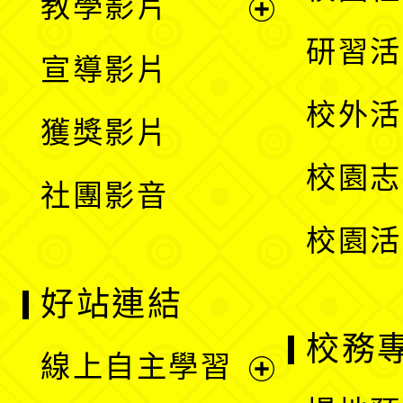
教學影片
選
開
展
研習活
宣導影片
單
選
開
校外活
獲獎影片
單
選
校園志
社團影音
單
校園活
好站連結
校務
線上自主學習