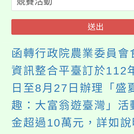
代理(課)教師甄選結果(
轉知中國文化大學推廣
代理(課)教師甄選結果(
送出
《TA101》溝通分析
程，歡迎學生輔導中心
函轉行政院農業委員會
心理、諮商輔導、社會
資訊整合平臺訂於112年
系所師生報名參加。
日至8月27日辦理「盛
趣：大富翁遊臺灣」活
金超過10萬元，詳如說