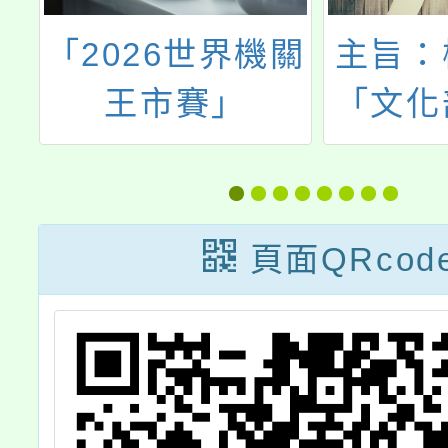
武
「2026世界機關
主旨：
藝
王市賽」
「文化
際
化體驗
」
感啟發
，
名簡章
頁面QRcod
勵
鼓勵班
對
名參
趣
躍