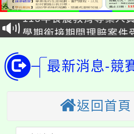
115年食農教育專業人
會
學期銜接期間理賠案件
程
淨零綠領人才培育課程
學籍身 分審查程序及
公告本校115學年度第1
版
最新消息-競
「2026金融保險知識
代理(課)教師甄選結果(
桃園市115學年度學生
車」活動
公告本校115學年度第
返回首頁
生本土語及新住民語歌
公告本校115學年度第
代理(課)教師甄選結果(
轉知中國文化大學推廣