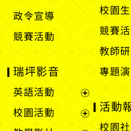
選
開
校園生
政令宣導
單
選
競賽活
競賽活動
單
教師研
瑞坪影音
專題演
英語活動
展
活動
校園活動
開
展
校園社