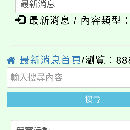
代理(課)教師甄選結果(
淨零綠生活教案入校路
《TA101》溝通分析
最新消息 / 內容類型
115年食農教育專業人
會
程，歡迎學生輔導中心
學期銜接期間理賠案件
程
心理、諮商輔導、社會
淨零綠領人才培育課程
學籍身 分審查程序及
最新消息首頁
/瀏覽：88
系所師生報名參加。
公告本校115學年度第1
版
「2026金融保險知識
代理(課)教師甄選結果(
搜尋
桃園市115學年度學生
車」活動
公告本校115學年度第
生本土語及新住民語歌
公告本校115學年度第