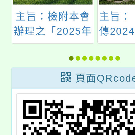
學
主旨：檢附本會
主旨：
設
辦理之「2025年
傳202
兒少培力工作
藝術
坊」報名簡章，
壇，並
敬請協助轉知並
同仁、
頁面QRcod
鼓勵有興趣之學
相關團
生參與，請查
照。