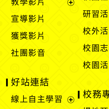
教學影片
選
開
展
研習活
宣導影片
單
選
開
校外活
獲獎影片
單
選
校園志
社團影音
單
校園活
好站連結
校務
線上自主學習