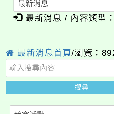
115年食農教育專業人
會
「本色祭」8/29、30
程
最新消息 / 內容類型
8/21下午1時於龍潭區
場熱烈登場!
YOUNG桃局內行報名
徵才活動。
8月14至27日，桃園
最新消息首頁
/瀏覽：89
局官網。
115年桃園市運動會8/1
開!
桃園市低收入戶享有免
田徑場及游泳池舉行。
搜尋
大園自造教育及科技中心
視費優惠，中低收入戶
大溪自造教育及科技中心
份教師增能研習
半價優惠，詳情可洽有