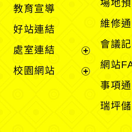
展
場地預
教育宣導
開
維修通
好站連結
選
會議記
處室連結
單
展
網站F
校園網站
開
展
事項通
選
開
瑞坪儲
單
選