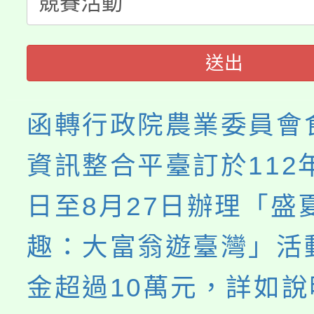
淨零綠生活教案入校路
份教師研習
者。
115年食農教育專業人
會
送出
程
函轉行政院農業委員會
資訊整合平臺訂於112年
日至8月27日辦理「盛
趣：大富翁遊臺灣」活
金超過10萬元，詳如說