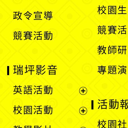
選
開
校園生
政令宣導
單
選
競賽活
競賽活動
單
教師研
瑞坪影音
專題演
英語活動
展
活動
校園活動
開
展
校園社