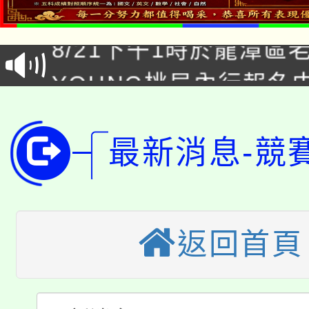
「本色祭」8/29、30
8/21下午1時於龍潭區
場熱烈登場!
YOUNG桃局內行報名
徵才活動。
8月14至27日，桃園
局官網。
115年桃園市運動會8/1
開!
最新消息-競
桃園市低收入戶享有免
田徑場及游泳池舉行。
大園自造教育及科技中心
視費優惠，中低收入戶
返回首頁
大溪自造教育及科技中心
份教師增能研習
半價優惠，詳情可洽有
淨零綠生活教案入校路
份教師研習
者。