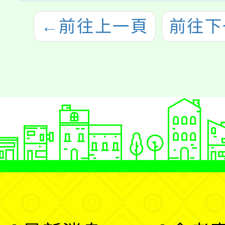
←
前往上一頁
前往下