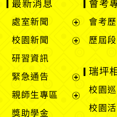
最新消息
會考
處室新聞
會考歷
展
校園新聞
歷屆段
開
展
研習資訊
選
開
瑞坪
緊急通告
單
選
展
校園巡
親師生專區
單
開
展
校園活
獎助學金