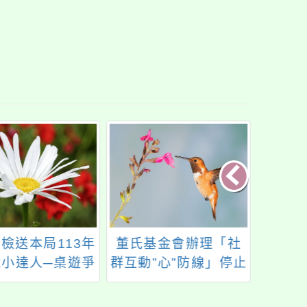
檢送本局113年
董氏基金會辦理「社
114
稅小達人─桌遊爭
群互動”心”防線」停止
O！GO！」競賽
網路霸凌短影音募集
海報、辦法及報
活動，歡迎本校師生