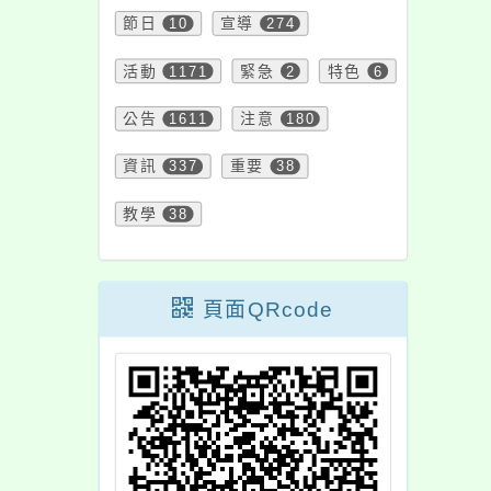
節日
10
宣導
274
活動
1171
緊急
2
特色
6
公告
1611
注意
180
資訊
337
重要
38
教學
38
頁面QRcode