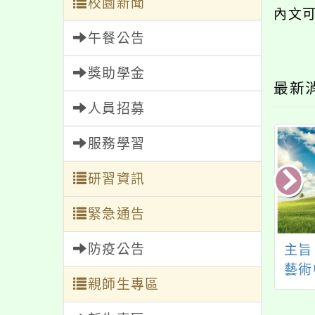
校園新聞
內文
午餐公告
獎助學金
最新
人員招募
服務學習
研習資訊
緊急通告
防疫公告
6AI&STEAM暨聯
主旨：有關桃園市女
主旨
國永續發展目標夏
童軍會辦理「桃園市
藝術
親師生專區
令營
女童軍會114年城市悠
劇院主
遊之旅暨國際女孩日
進劇