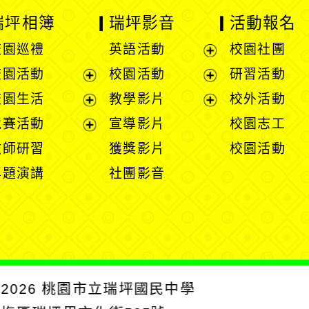
瑞坪相簿
瑞坪影音
活動報名
校園巡禮
英語活動
校園社團
展
校園活動
校園活動
研習活動
開
展
展
校園生活
教學影片
校外活動
選
開
開
展
展
競賽活動
宣導影片
校園志工
單
選
選
開
開
展
教師研習
獲獎影片
校園活動
單
單
選
選
開
專題演講
社團影音
單
單
選
單
2026
桃園市立瑞坪國民中學