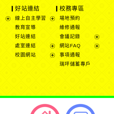
好站連結
校務專區
線上自主學習
場地預約
展
展
教育宣導
維修通報
開
開
好站連結
會議記錄
選
選
展
處室連結
網站FAQ
單
單
開
展
展
校園網站
事項通報
選
開
開
展
瑞坪儲蓄專戶
單
選
選
開
單
單
選
單