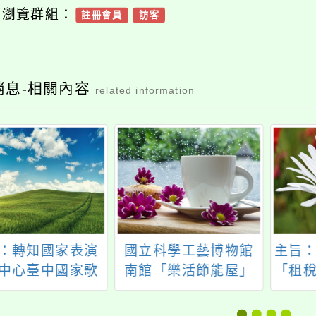
可瀏覽群組：
註冊會員
訪客
消息-相關內容
related information
：轉知國家表演
國立科學工藝博物館
主旨：
中心臺中國家歌
南館「樂活節能屋」
「租
辦「2026 藝起
參觀訊息
霸G
場—音樂劇篇」
活動