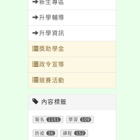
新生專區
活動」一案， 請鼓勵
活動
所屬踴躍報名參加，
助公
升學輔導
請查照。
升學資訊
獎助學金
政令宣導
競賽活動
內容標籤
報名
1151
學習
109
防疫
36
課程
152