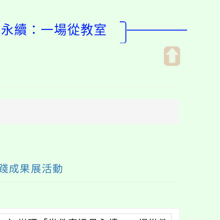
見永續：一場從教室
開
啟
上
方
區
塊
踐成果展活動