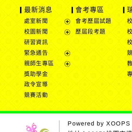
最新消息
會考專區
處室新聞
會考歷屆試題
展
校園新聞
歷屆段考題
開
展
研習資訊
選
開
緊急通告
單
選
展
親師生專區
單
開
展
獎助學金
選
開
政令宣導
單
選
競賽活動
單
Powered by
XOOPS