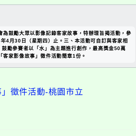
關閉區
客委會為鼓勵大眾以影像記錄客家故事，特辦理旨揭活動，參
塊
年4月30日（星期四）止。三、本活動可自訂與客家相
，鼓勵參賽者以「水」為主題進行創作，最高獎金50萬
、檢附「客家影像故事」徵件活動簡章1份。
事」徵件活動-桃園市立
開
啟
上