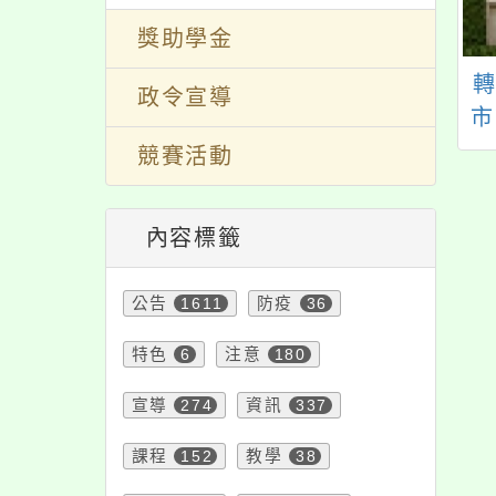
獎助學金
萬大自然教育中心
主旨：有關「113學年
政令宣導
理「野生動物調查
度原住民族說唱藝術
市
習班3.0」活動
比賽」報名，為推廣
競賽活動
原住民語言文化，請
各原住民重點學校踴
內容標籤
躍報名讀者劇場項
目，報名日期延後截
公告
1611
防疫
36
止，敬請各校(園)、單
位踴躍報名參加，請
特色
6
注意
180
查照。
宣導
274
資訊
337
課程
152
教學
38