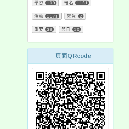
學習
109
報名
1151
活動
1171
緊急
2
重要
38
節日
10
頁面QRcode