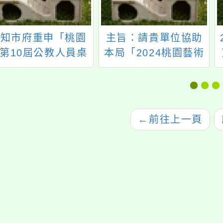
轉知市府重申「桃園
主旨：請貴單位協助
第10屆公教人員桌
本局「2024桃園藝術
球錦標賽」報名注意
巡演平鎮場-如果兒童
事項
劇團《小恐龍歷險
記》親子兒童劇演
出」活動宣傳相關事
←
前往上一頁
宜，至紉公誼。