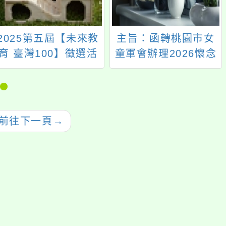
2025第五屆【未來教
主旨：函轉桃園市女
育 臺灣100】徵選活
童軍會辦理2026懷念
動
日活動一案，請鼓勵
所屬踴躍報名參加，
請查照。
前往下一頁
→