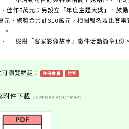
三、 本活動可自訂與客家相關主題創作，首獎獎
元、佳作5萬元；另設立「年度主題大獎」，鼓勵
萬元，總獎金共計310萬元，相關報名及比賽事宜詳見客委
）。
四、 檢附「客家影像故事」徵件活動簡章1份
文可瀏覽群組：
註冊會員
訪客
容附件下載
Download attachment