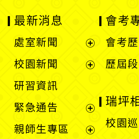
最新消息
會考
處室新聞
會考歷
展
校園新聞
歷屆段
開
展
研習資訊
選
開
瑞坪
緊急通告
單
選
展
校園巡
親師生專區
單