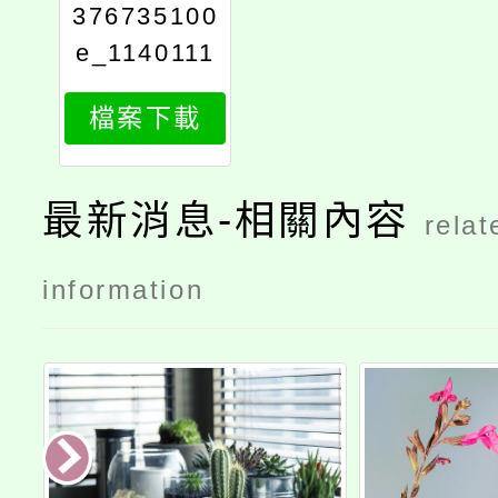
376735100
e_1140111
198_attach
檔案下載
1
最新消息-相關內容
relat
information