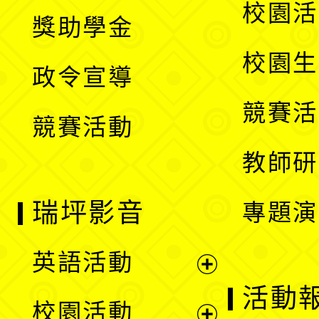
開
展
校園活
獎助學金
選
開
校園生
政令宣導
單
選
競賽活
競賽活動
單
教師研
瑞坪影音
專題演
英語活動
展
活動
校園活動