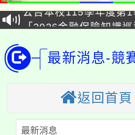
公告本校115學年度第1
「2026金融保險知識
代理(課)教師甄選結果(
桃園市115學年度學生
車」活動
公告本校115學年度第
生本土語及新住民語歌
最新消息-競
公告本校115學年度第
代理(課)教師甄選結果(
轉知中國文化大學推廣
代理(課)教師甄選結果(
返回首頁
轉知苗栗縣政府辦理11
《TA101》溝通分析
桃園市115學年度學生
縣市「校園短影音徵選
程，歡迎學生輔導中心
「桃園市補助參觀特色
要點
門員」簡章及活動海報
心理、諮商輔導、社會