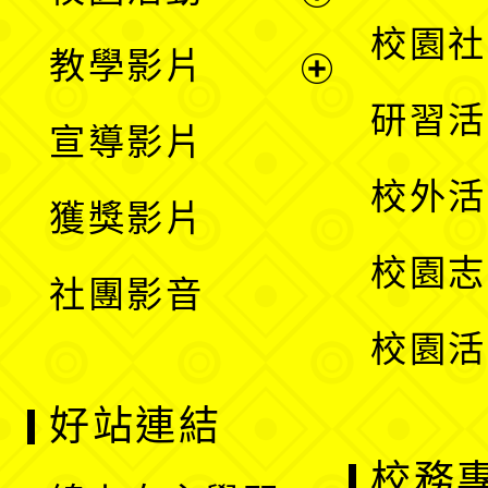
開
展
校園社
教學影片
選
開
展
研習活
宣導影片
單
選
開
校外活
獲獎影片
單
選
校園志
社團影音
單
校園活
好站連結
校務