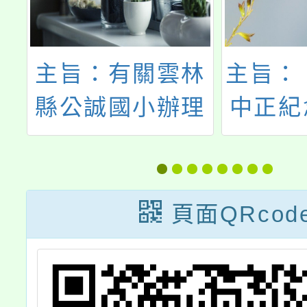
議
主旨：有關雲林
主旨：
意
縣公誠國小辦理
中正紀
，
第十一屆公誠盃
處策辦
為
全國書法比賽一
將－臺
星
案，請協助轉知
由之路
頁面QRcod
日
所屬踴躍報名參
動一案
加，請查照。
師帶領