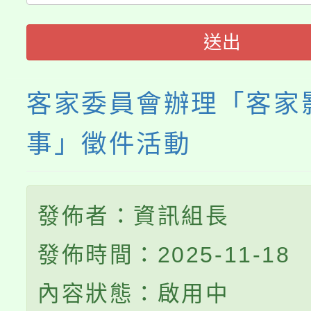
「桃園市補助參觀特色
要點
門員」簡章及活動海報
心理、諮商輔導、社會
送出
展演活動實施計畫」
踴躍報名參加。
系所師生報名參加。
客家委員會辦理「客家
事」徵件活動
發佈者：資訊組長
發佈時間：2025-11-18
內容狀態：啟用中