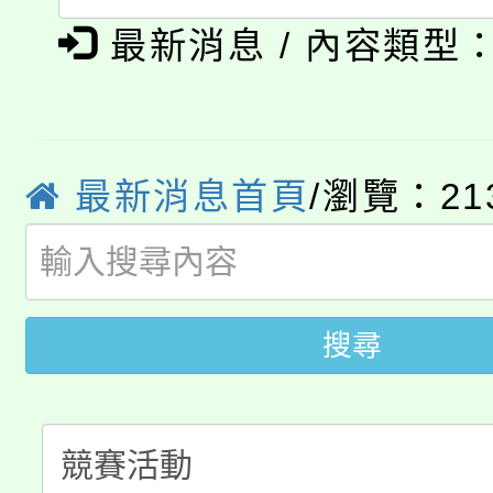
淨零綠領人才培育課程
展演活動實施計畫」
最新消息 / 內容類型
踴躍報名參加。
系所師生報名參加。
公告本校115學年度第1
「2026金融保險知識
代理(課)教師甄選結果(
桃園市115學年度學生
最新消息首頁
/瀏覽：21
車」活動
公告本校115學年度第
生本土語及新住民語歌
公告本校115學年度第
代理(課)教師甄選結果(
搜尋
轉知中國文化大學推廣
代理(課)教師甄選結果(
轉知苗栗縣政府辦理11
《TA101》溝通分析
桃園市115學年度學生
縣市「校園短影音徵選
程，歡迎學生輔導中心