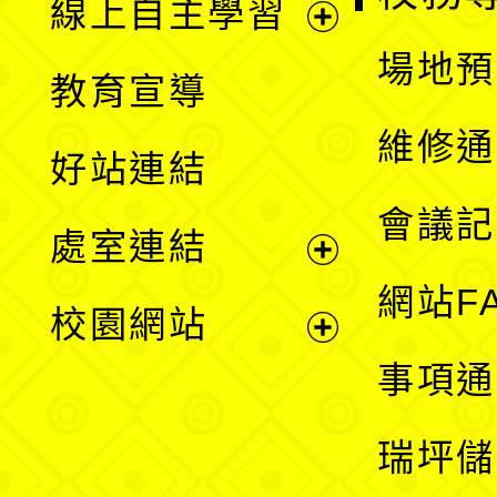
線上自主學習
展
場地預
教育宣導
開
維修通
好站連結
選
會議記
處室連結
單
展
網站F
校園網站
開
展
事項通
選
開
瑞坪儲
單