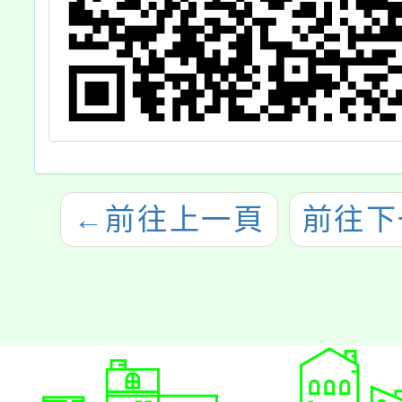
←
前往上一頁
前往下