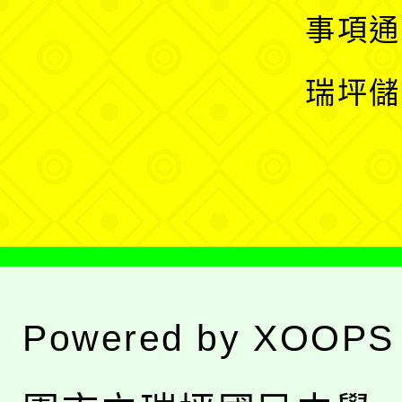
開
展
事項通
選
開
瑞坪儲
單
選
單
Powered by
XOOPS