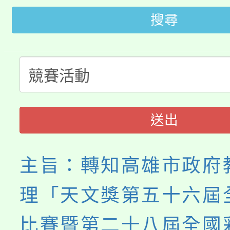
桃園市115學年度學生
車」活動
搜尋
公告本校115學年度第
生本土語及新住民語歌
公告本校115學年度第
代理(課)教師甄選結果(
轉知中國文化大學推廣
代理(課)教師甄選結果(
送出
《TA101》溝通分析
程，歡迎學生輔導中心
主旨：轉知高雄市政府
心理、諮商輔導、社會
理「天文獎第五十六屆
系所師生報名參加。
比賽暨第二十八屆全國