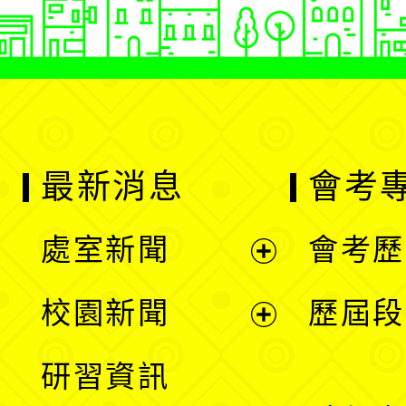
最新消息
會考
處室新聞
會考歷
展
校園新聞
歷屆段
開
展
研習資訊
選
開