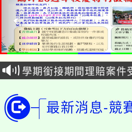
淨零綠生活教案入校路
115年食農教育專業人
會
學期銜接期間理賠案件
程
淨零綠領人才培育課程
學籍身 分審查程序及
公告本校115學年度第1
版
最新消息-競
「2026金融保險知識
代理(課)教師甄選結果(
桃園市115學年度學生
車」活動