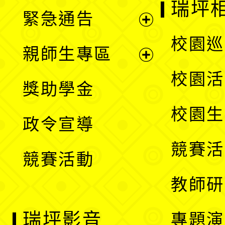
瑞坪
緊急通告
單
選
展
校園巡
親師生專區
單
開
展
校園活
獎助學金
選
開
校園生
政令宣導
單
選
競賽活
競賽活動
單
教師研
瑞坪影音
專題演