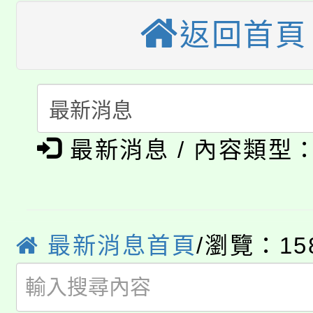
公告本校115學年度第
生本土語及新住民語歌
返回首頁
公告本校115學年度第
代理(課)教師甄選結果(
轉知中國文化大學推廣
代理(課)教師甄選結果(
淨零綠生活教案入校路
《TA101》溝通分析
最新消息 / 內容類型
115年食農教育專業人
會
程，歡迎學生輔導中心
學期銜接期間理賠案件
程
心理、諮商輔導、社會
淨零綠領人才培育課程
學籍身 分審查程序及
最新消息首頁
/瀏覽：15
系所師生報名參加。
公告本校115學年度第1
版
「2026金融保險知識
代理(課)教師甄選結果(