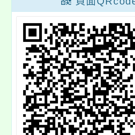
頁面QRcod
躍
。