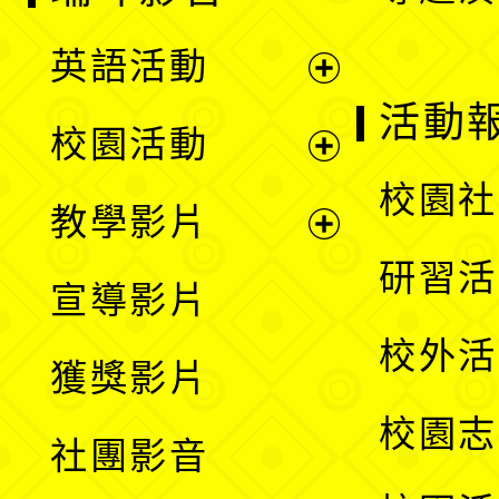
英語活動
展
活動
校園活動
開
展
校園社
教學影片
選
開
展
研習活
宣導影片
單
選
開
校外活
獲獎影片
單
選
校園志
社團影音
單