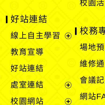
校園活
好站連結
校務
線上自主學習
展
場地預
教育宣導
開
維修通
好站連結
選
會議記
處室連結
單
展
網站F
校園網站