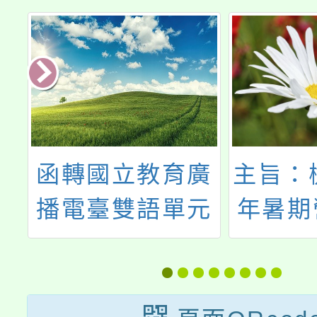
廣
主旨：檢送2026
「食品
元
年暑期營隊活動
一食安
記者會電子邀請
影片放
卡1份，請查
鼓
照。