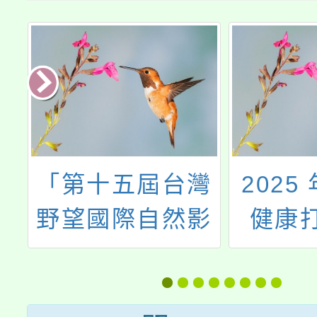
灣
2025 年「口腔
主旨：
影
健康打卡保衛
法人中
資
戰」活動
軍總會
屆亞太