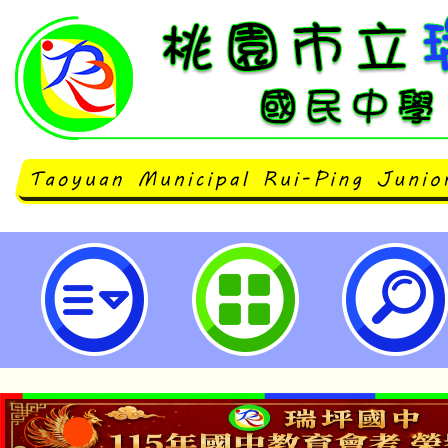
主旨：本公司訂於115年1月17日~1
於華山1914文創園區東2C、D棟
with EiM：彼岸之光，此岸之影
告周知，鼓勵師生及家長踴躍參與
外教學及其團體參觀之參考依據，請
立瑞坪國民中學