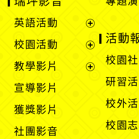
瑞坪影音
專題演
英語活動
展
活動
校園活動
開
展
校園社
教學影片
選
開
展
研習活
宣導影片
單
選
開
校外活
獲獎影片
單
選
校園志
社團影音
單