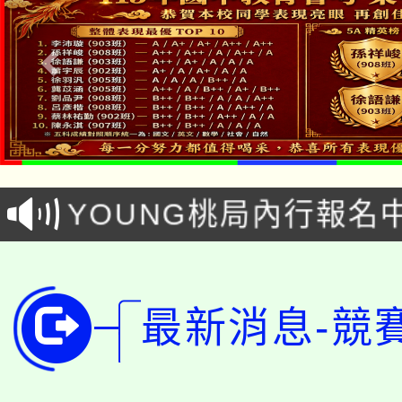
「本色祭」8/29、30
8/21下午1時於龍潭區
場熱烈登場!
YOUNG桃局內行報名
徵才活動。
8月14至27日，桃園
局官網。
115年桃園市運動會8/1
開!
最新消息-競
桃園市低收入戶享有免
田徑場及游泳池舉行。
大園自造教育及科技中心
視費優惠，中低收入戶