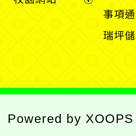
開
展
事項通
選
開
瑞坪儲
單
選
單
Powered by
XOOPS