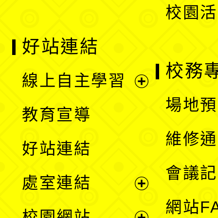
校園活
好站連結
校務
線上自主學習
展
場地預
教育宣導
開
維修通
好站連結
選
會議記
處室連結
單
展
網站F
校園網站