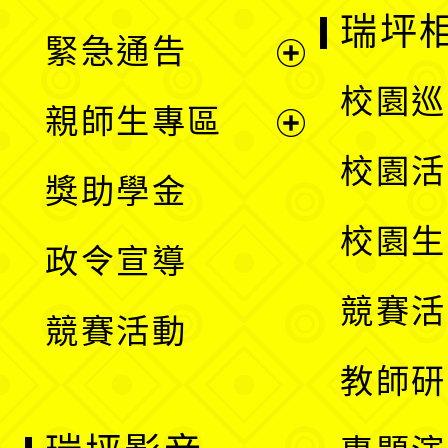
選
開
瑞坪
緊急通告
單
選
展
校園巡
親師生專區
單
開
展
校園活
獎助學金
選
開
校園生
政令宣導
單
選
競賽活
競賽活動
單
教師研