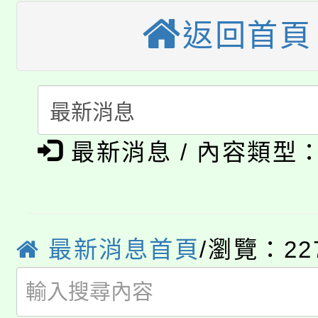
大溪自造教育及科技中心
份教師增能研習
半價優惠，詳情可洽有
返回首頁
淨零綠生活教案入校路
份教師研習
者。
115年食農教育專業人
會
「本色祭」8/29、30
程
最新消息 / 內容類型
8/21下午1時於龍潭區
場熱烈登場!
YOUNG桃局內行報名
徵才活動。
8月14至27日，桃園
局官網。
最新消息首頁
/瀏覽：22
115年桃園市運動會8/1
開!
桃園市低收入戶享有免
田徑場及游泳池舉行。