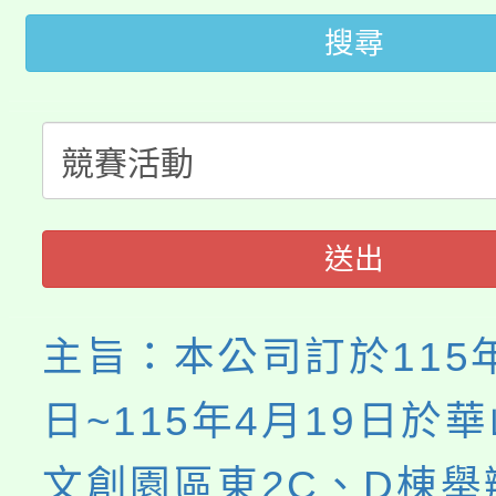
大園自造教育及科技中心
視費優惠，中低收入戶
搜尋
大溪自造教育及科技中心
份教師增能研習
半價優惠，詳情可洽有
淨零綠生活教案入校路
份教師研習
者。
115年食農教育專業人
會
程
送出
主旨：本公司訂於115年
日~115年4月19日於華
文創園區東2C、D棟舉