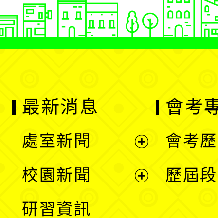
最新消息
會考
處室新聞
會考歷
展
校園新聞
歷屆段
開
展
研習資訊