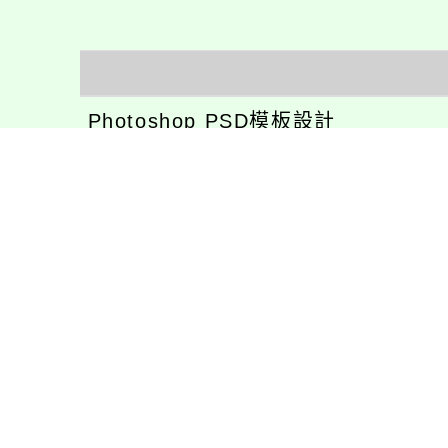
Photoshop PSD模板設計
Xoops佈景/網站/設計開發
Xoops模組功能開發
CentOS環境設置，xampp伺服器建
專長程式：php , JavaScrupt , JQu
1、求知若飢 虛懷若愚
2、任何被視為感情的枷鎖，都試著
3、自強不息