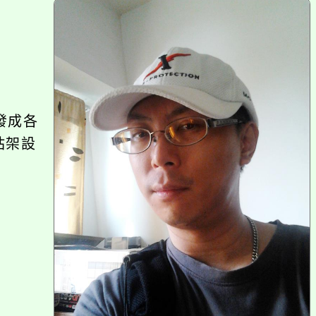
上
方
區
塊
發成各
站架設