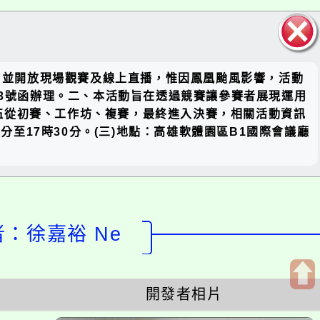
關閉區
告，並開放現場觀賽及線上直播，惟因鳳凰颱風影響，活動
塊
6943號函辦理。二、本活動旨在透過競賽讓參賽者展現運用
伍從初賽、工作坊、複賽，最終進入決賽，相關活動資訊
30分至17時30分。(三)地點：高雄軟體園區B1國際會議廳
計者：徐嘉裕 Ne
開發者相片
開
啟