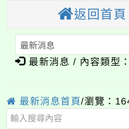
轉知中國文化大學推廣
代理(課)教師甄選結果(
返回首頁
轉知苗栗縣政府辦理11
《TA101》溝通分析
桃園市115學年度學生
縣市「校園短影音徵選
程，歡迎學生輔導中心
「桃園市補助參觀特色
要點
門員」簡章及活動海報
心理、諮商輔導、社會
淨零綠領人才培育課程
展演活動實施計畫」
最新消息 / 內容類型
踴躍報名參加。
系所師生報名參加。
公告本校115學年度第1
「2026金融保險知識
代理(課)教師甄選結果(
最新消息首頁
/瀏覽：16
桃園市115學年度學生
車」活動
公告本校115學年度第
生本土語及新住民語歌