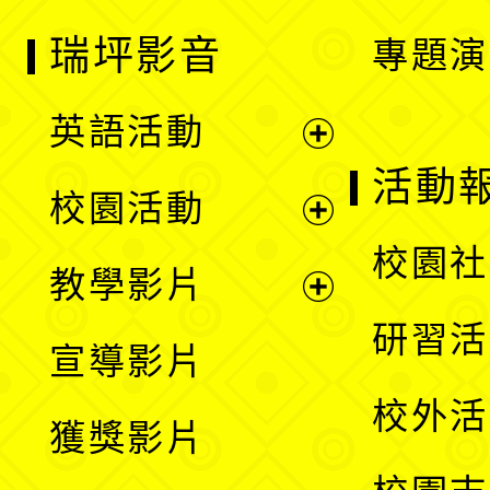
瑞坪影音
專題演
英語活動
展
活動
校園活動
開
展
校園社
教學影片
選
開
展
研習活
宣導影片
單
選
開
校外活
獲獎影片
單
選