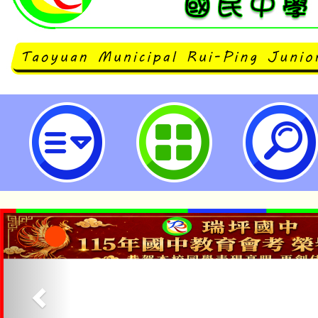
neilrpjhstyc網站設計者：徐嘉裕 N