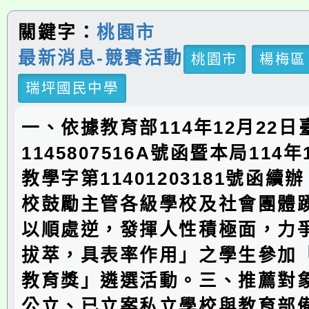
關鍵字：
桃園市
最新消息-競賽活動
桃園市
楊梅區
瑞坪國民中學
一、依據教育部114年12月22
1145807516A號函暨本局114年
教學字第11401203181號函續
校鼓勵主管各級學校及社會團體
以順處逆，發揮人性積極面，力
拔萃，具表率作用」之學生參加「
教育獎」遴選活動。三、推薦對
公立、已立案私立學校與教育部