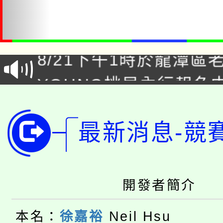
「本色祭」8/29、30
8/21下午1時於龍潭區
場熱烈登場!
YOUNG桃局內行報名
徵才活動。
8月14至27日，桃園
局官網。
最新消息-競
115年桃園市運動會8/1
開!
桃園市低收入戶享有免
田徑場及游泳池舉行。
大園自造教育及科技中心
視費優惠，中低收入戶
開發者簡介
大溪自造教育及科技中心
份教師增能研習
半價優惠，詳情可洽有
本名：
徐嘉裕
Neil Hsu