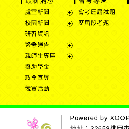
校園新聞
歷屆段考題
開
展
研習資訊
選
開
緊急通告
單
選
展
親師生專區
單
開
展
獎助學金
選
開
政令宣導
單
選
競賽活動
單
Powered by
XOOPS
地址：
32658桃園市
電話 :03-4821468
傳
建議瀏覽器 chrome
網站設計：Neil