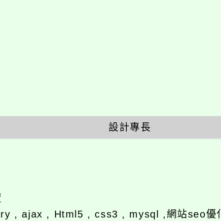
設計專長
y , ajax , Html5 , css3 , mysql ,網站se
喜愛名言