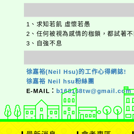
1、求知若飢 虛懷若愚
2、任何被視為感情的枷鎖，都試著不因
3、自強不息
徐嘉裕(Neil Hsu)的工作心得網誌!
徐嘉裕 Neil hsu粉絲團
E-MAIL：
b168168tw@gmail.com
最新消息
會考專區
處室新聞
會考歷屆試題
展