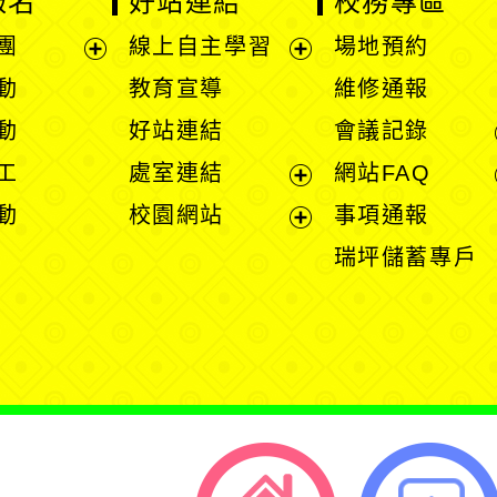
教育宣導
維修通報
開
開
好站連結
會議記錄
選
選
展
處室連結
網站FAQ
單
單
開
展
展
校園網站
事項通報
選
開
開
展
瑞坪儲蓄專戶
單
選
選
開
單
單
選
單
返回首頁
返回頂端