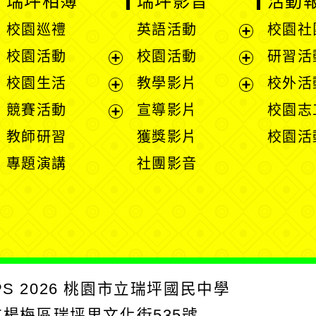
校園活動
校園活動
研習活動
開
展
展
校園生活
教學影片
校外活動
選
開
開
展
展
競賽活動
宣導影片
校園志工
單
選
選
開
開
展
教師研習
獲獎影片
校園活動
單
單
選
選
開
專題演講
社團影音
單
單
選
單
2026
桃園市立瑞坪國民中學
楊梅區瑞坪里文化街535號
真：03-4821727
網路電話：903-153000
網站維護:資訊組
【個資保護聲明】