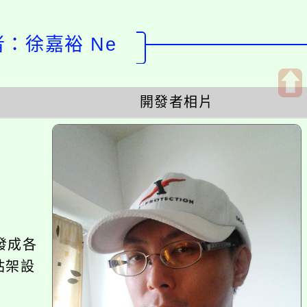
徐嘉裕 Ne
開發者相片
開
啟
上
方
區
塊
各