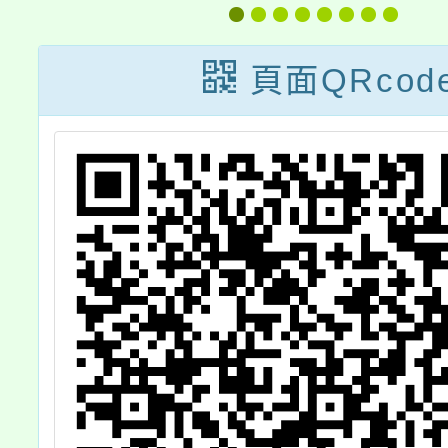
眷
塘推廣
展
「千陂
頁面QRcod
協
陂塘
請
展，敬
及所屬
並協助
於網頁
查