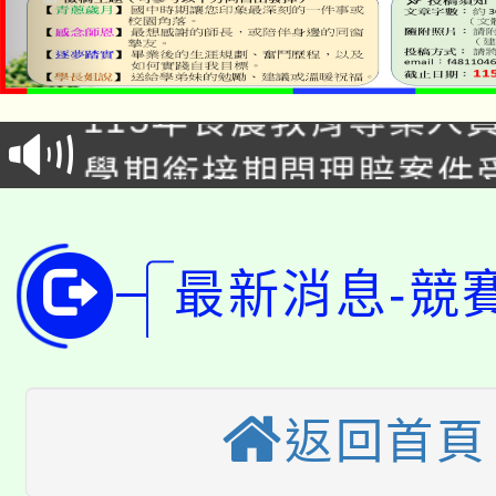
淨零綠生活教案入校路
115年食農教育專業人
會
學期銜接期間理賠案件
程
淨零綠領人才培育課程
學籍身 分審查程序及
公告本校115學年度第1
版
最新消息-競
「2026金融保險知識
代理(課)教師甄選結果(
桃園市115學年度學生
車」活動
返回首頁
公告本校115學年度第
生本土語及新住民語歌
公告本校115學年度第