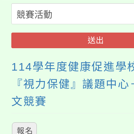
生本土語及新住民語歌
公告本校115學年度第
代理(課)教師甄選結果(
轉知中國文化大學推廣
代理(課)教師甄選結果(
送出
《TA101》溝通分析
程，歡迎學生輔導中心
114學年度健康促進學
心理、諮商輔導、社會
『視力保健』議題中心
系所師生報名參加。
文競賽
報名