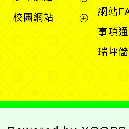
展
網站F
校園網站
開
展
事項通
選
開
瑞坪儲
單
選
單