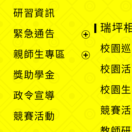
開
展
研習資訊
選
開
瑞坪
緊急通告
單
選
展
校園巡
親師生專區
單
開
展
校園活
獎助學金
選
開
校園生
政令宣導
單
選
競賽活
競賽活動
單
教師研