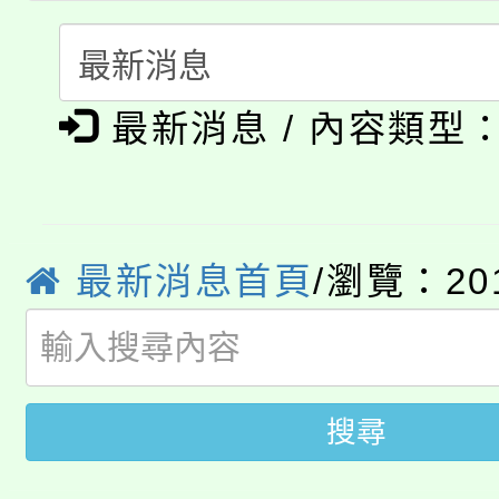
代理(課)教師甄選結果(
轉知中國文化大學推廣
代理(課)教師甄選結果(
淨零綠生活教案入校路
《TA101》溝通分析
最新消息 / 內容類型
115年食農教育專業人
會
程，歡迎學生輔導中心
學期銜接期間理賠案件
程
心理、諮商輔導、社會
淨零綠領人才培育課程
最新消息首頁
/瀏覽：20
學籍身 分審查程序及
系所師生報名參加。
公告本校115學年度第1
版
「2026金融保險知識
代理(課)教師甄選結果(
搜尋
桃園市115學年度學生
車」活動
公告本校115學年度第