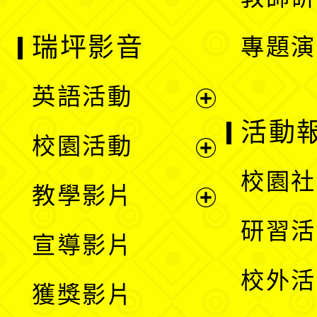
瑞坪影音
專題演
英語活動
展
活動
校園活動
開
展
校園社
教學影片
選
開
展
研習活
宣導影片
單
選
開
校外活
獲獎影片
單
選