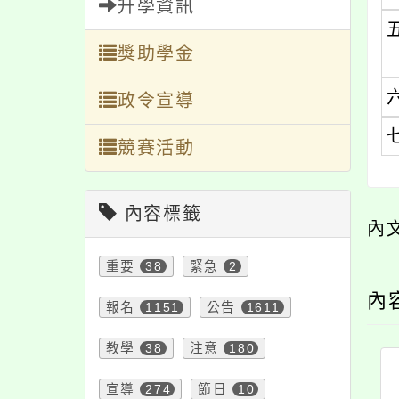
升學資訊
獎助學金
政令宣導
競賽活動
內容標籤
內
重要
38
緊急
2
內
報名
1151
公告
1611
教學
38
注意
180
宣導
274
節日
10