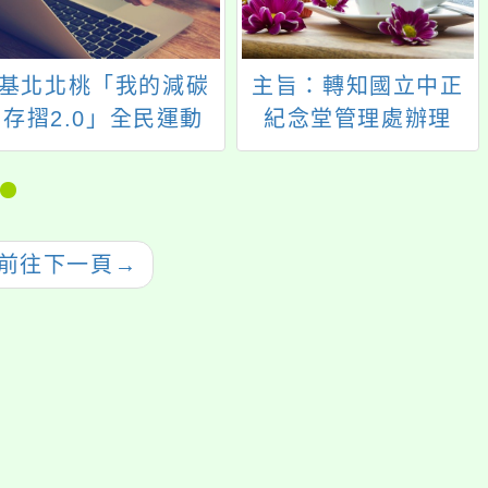
基北北桃「我的減碳
主旨：轉知國立中正
存摺2.0」全民運動
紀念堂管理處辦理
「自由花蕊」常設展
資訊一案，請貴校協
助公告周知，請查
照。
前往下一頁
→