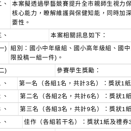
二、
本案擬透過學藝競賽提升全市親師生視力
核心能力，瞭解維護與保健知能，同時加
要性。
三、
本案相關訊息如下：
一)
組別：國小中年級組、國小高年級組、國中
限投稿一組一件)。
二)
參賽學生獎勵：
１、
第一名（各組1名，共計3名）：獎狀1紙及
２、
第二名（各組2名，共計6名）：獎狀1紙
３、
第三名（各組3名，共計9名）：獎狀1紙
４、
佳作（各組若干名）：獎狀1紙及禮券3