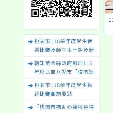
旨：轉知國家表演
主旨：轉知中華民國
術中心國家交響樂
童軍總會(以下簡稱該
理「NSO Live
會)辦理「中華民國童
桃園市115學年度學生音
座」推廣活動一
軍113年全國童軍服務
，請協助公告並踴
日」活動一案，請鼓
樂比賽及師生本土語及新
報名參與，請查
勵所屬踴躍報名參
住民語歌謠比賽
轉知苗栗縣政府辦理115
照。
加，請查照。
年度北臺八縣市「校園短
影音徵選活動-情緒守門
桃園市115學年度學生舞
員」簡章及活動海報，歡
蹈比賽實施要點
迎學生踴躍報名參加。
「桃園市補助參觀特色場