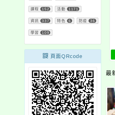
課程
152
活動
1171
資訊
337
特色
6
防疫
36
學習
109
頁面QRcode
最