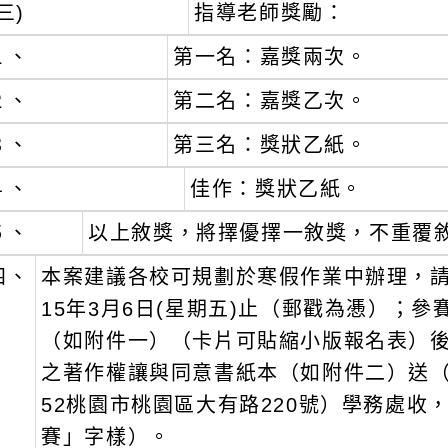
三)
指導老師獎勵：
１、
第一名：嘉獎兩次。
２、
第二名：嘉獎乙次。
３、
第三名：獎狀乙紙。
４、
佳作：獎狀乙紙。
５、
以上敘獎，將擇優擇一敘獎，不重覆
四、
本案建議各校可規劃於寒假作業中辦理，請有
15年3月6日(星期五)止（郵戳為慿）；
（如附件一）（卡片可貼縮小版報名表）
之著作權讓與同意書紙本（如附件二）送（
52桃園市桃園區大有路220號）學務處
賽」字樣）。