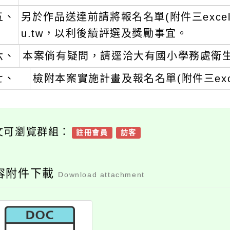
五、
另於作品送達前請將報名名單(附件三excel電子檔) 
u.tw，以利後續評選及獎勵事宜。
六、
本案倘有疑問，請逕洽大有國小學務處衛生組
七、
檢附本案實施計畫及報名名單(附件三exc
文可瀏覽群組：
註冊會員
訪客
容附件下載
Download attachment