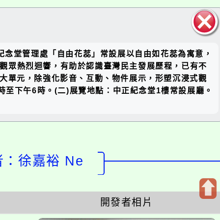
關閉區
中正紀念堂管理處「自由花蕊」常設展以自由如花蕊為寓意，
塊
內外觀眾熱烈迴響，有助於認識臺灣民主發展歷程，已有不
5大單元，除強化影音、互動、物件展示，形塑沉浸式觀
至下午6時。(二)展覽地點：中正紀念堂1樓常設展廳。
計者：徐嘉裕 Ne
開發者相片
開
啟