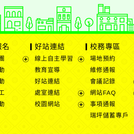
報名
好站連結
校務專區
團
線上自主學習
場地預約
展
展
動
教育宣導
維修通報
開
開
動
好站連結
會議記錄
選
選
工
處室連結
網站FAQ
單
單
展
動
校園網站
事項通報
開
展
瑞坪儲蓄專戶
選
開
單
選