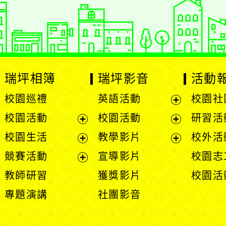
：
徐嘉裕 Neil hsu
瑞坪相簿
瑞坪影音
活動
校園巡禮
英語活動
校園社
展
校園活動
校園活動
研習活
開
展
展
校園生活
教學影片
校外活
選
開
開
展
展
競賽活動
宣導影片
校園志
單
選
選
開
開
展
教師研習
獲獎影片
校園活
單
單
選
選
開
專題演講
社團影音
單
單
選
單