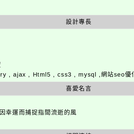
設計專長
置
ery , ajax , Html5 , css3 , mysql ,
喜愛名言
不因幸運而捕捉指間流逝的風