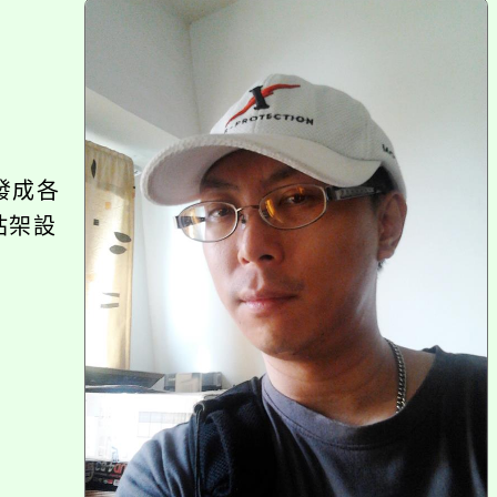
上
方
區
塊
發成各
站架設