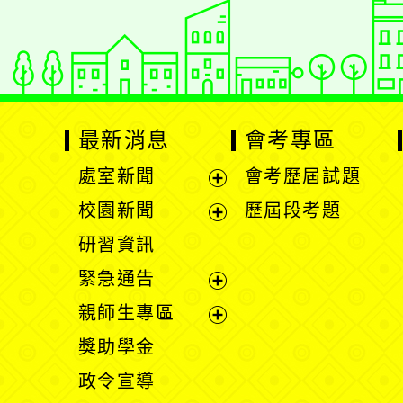
Xoops網站設計者
最新消息
會考專區
處室新聞
會考歷屆試題
展
校園新聞
歷屆段考題
開
展
研習資訊
選
開
緊急通告
單
選
展
親師生專區
單
開
展
獎助學金
選
開
政令宣導
單
選