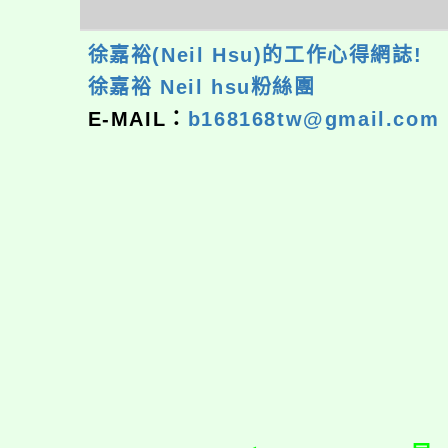
徐嘉裕(Neil Hsu)的工作心得網誌!
徐嘉裕 Neil hsu粉絲團
E-MAIL：
b168168tw@gmail.com
佈景版本：
neilrp
適用瀏覽器：Edge、G
Xoops版本：
XOO
Xoops
網站設計
：