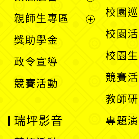
選
展
校園巡
親師生專區
單
開
展
校園活
獎助學金
選
開
校園生
政令宣導
單
選
競賽活
競賽活動
單
教師研
瑞坪影音
專題演