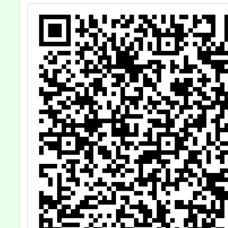
名一案
鼓勵兒
名，詳
請