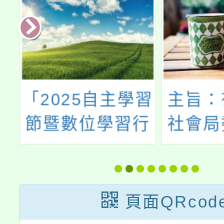
府
「2025自主學習
主旨：
節暨數位學習行
社會局
景
為與成效分析研
桃湛公
資
討會」徵稿資訊
會辦理
說
兒少
頁面QRcod
營」活