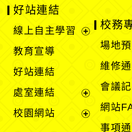
好站連結
校務
線上自主學習
展
場地預
教育宣導
開
維修通
好站連結
選
會議記
處室連結
單
展
網站F
校園網站
開
展
事項通