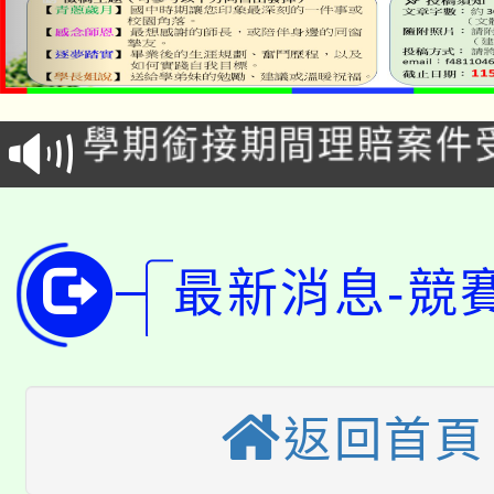
淨零綠生活教案入校路
115年食農教育專業人
會
學期銜接期間理賠案件
程
淨零綠領人才培育課程
學籍身 分審查程序及
公告本校115學年度第1
版
最新消息-競
「2026金融保險知識
代理(課)教師甄選結果(
桃園市115學年度學生
車」活動
公告本校115學年度第
生本土語及新住民語歌
返回首頁
公告本校115學年度第
代理(課)教師甄選結果(