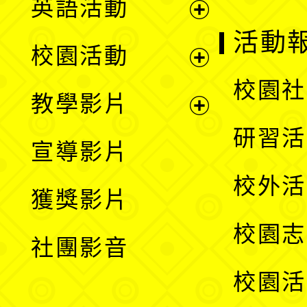
英語活動
展
活動
校園活動
開
展
校園社
教學影片
選
開
展
研習活
宣導影片
單
選
開
校外活
獲獎影片
單
選
校園志
社團影音
單
校園活