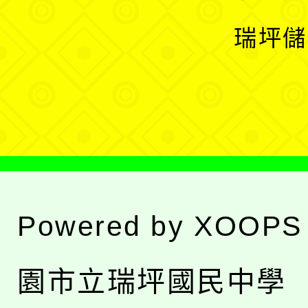
選
開
瑞坪儲
單
選
單
Powered by
XOOPS
園市立瑞坪國民中學