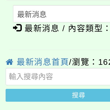
轉知中國文化大學推廣
代理(課)教師甄選結果(
淨零綠生活教案入校路
《TA101》溝通分析
最新消息 / 內容類型
115年食農教育專業人
會
程，歡迎學生輔導中心
學期銜接期間理賠案件
程
心理、諮商輔導、社會
淨零綠領人才培育課程
學籍身 分審查程序及
系所師生報名參加。
最新消息首頁
/瀏覽：16
公告本校115學年度第1
版
「2026金融保險知識
代理(課)教師甄選結果(
桃園市115學年度學生
車」活動
搜尋
公告本校115學年度第
生本土語及新住民語歌