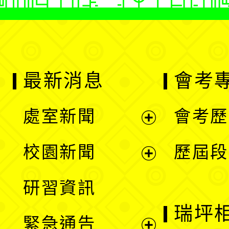
最新消息
會考
處室新聞
會考歷
展
校園新聞
歷屆段
開
展
研習資訊
選
開
瑞坪
緊急通告
單