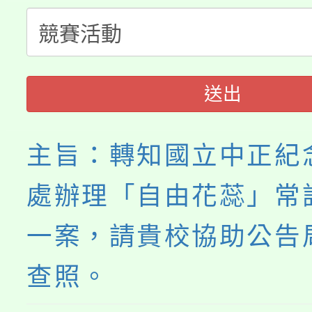
公告本校115學年度第
代理(課)教師甄選結果(
轉知中國文化大學推廣
代理(課)教師甄選結果(
《TA101》溝通分析
送出
程，歡迎學生輔導中心
主旨：轉知國立中正紀
心理、諮商輔導、社會
處辦理「自由花蕊」常
系所師生報名參加。
一案，請貴校協助公告
查照。