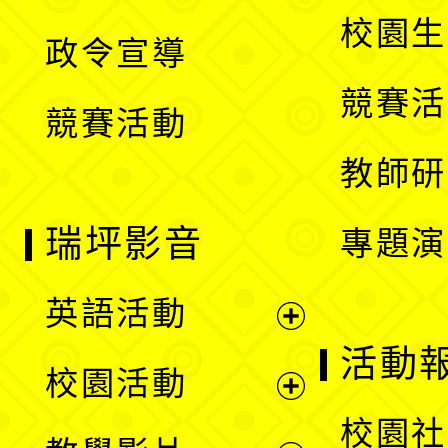
選
開
校園生
政令宣導
單
選
競賽活
競賽活動
單
教師研
瑞坪影音
專題演
英語活動
展
活動
校園活動
開
展
校園社