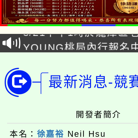
「本色祭」8/29、30
8/21下午1時於龍潭區
場熱烈登場!
YOUNG桃局內行報名
徵才活動。
8月14至27日，桃園
局官網。
115年桃園市運動會8/1
開!
最新消息-競
桃園市低收入戶享有免
田徑場及游泳池舉行。
大園自造教育及科技中心
視費優惠，中低收入戶
開發者簡介
大溪自造教育及科技中心
份教師增能研習
半價優惠，詳情可洽有
本名：
徐嘉裕
Neil Hsu
淨零綠生活教案入校路
份教師研習