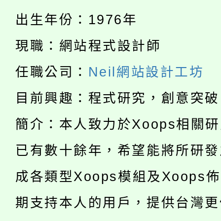
者。
115年食農教育專業人
出生年份：1976年
會
「本色祭」8/29、30
現職：網站程式設計師
程
8/21下午1時於龍潭區
場熱烈登場!
任職公司：
Neil網站設計工坊
YOUNG桃局內行報名
徵才活動。
目前興趣：程式研究，創意突破
8月14至27日，桃園
局官網。
簡介：本人致力於Xoops相關
115年桃園市運動會8/1
開!
已有數十餘年，希望能將所研發
桃園市低收入戶享有免
田徑場及游泳池舉行。
成各類型Xoops模組及Xoops
大園自造教育及科技中心
視費優惠，中低收入戶
期支持本人的用戶，提供台灣更
大溪自造教育及科技中心
份教師增能研習