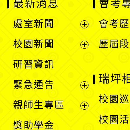
最新消息
會考
處室新聞
會考歷
展
校園新聞
歷屆段
開
展
研習資訊
選
開
瑞坪
緊急通告
單
選
展
校園巡
親師生專區
單
開
展
校園活
獎助學金