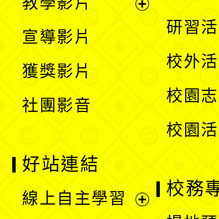
教學影片
選
開
展
研習活
宣導影片
單
選
開
校外活
獲獎影片
單
選
校園志
社團影音
單
校園活
好站連結
校務
線上自主學習