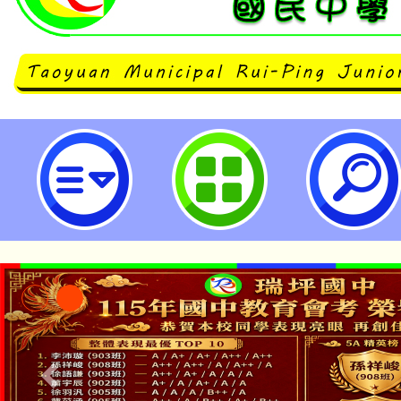
neilrpjhstyc網站設計者：徐嘉裕 N