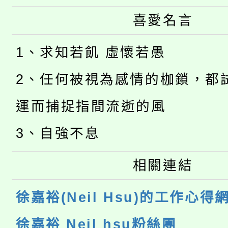
喜愛名言
1、求知若飢 虛懷若愚
2、任何被視為感情的枷鎖，都
運而捕捉指間流逝的風
3、自強不息
相關連結
徐嘉裕(Neil Hsu)的工作心得
徐嘉裕 Neil hsu粉絲團