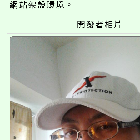
半價優惠，詳情可洽有
網站架設環境。
淨零綠生活教案入校路
份教師研習
者。
開發者相片
115年食農教育專業人
會
程