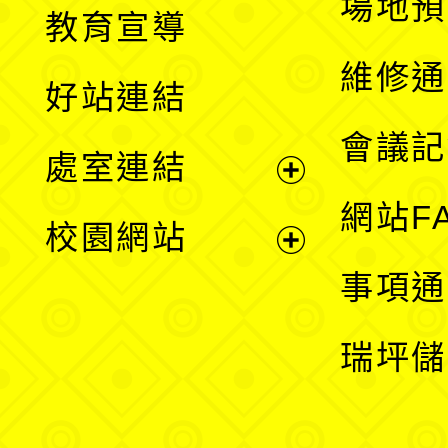
展
場地預
教育宣導
開
維修通
好站連結
選
會議記
處室連結
單
展
網站F
校園網站
開
展
事項通
選
開
瑞坪儲
單
選