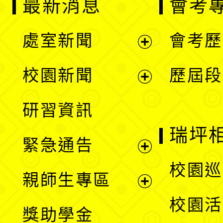
最新消息
會考
處室新聞
會考歷
展
校園新聞
歷屆段
開
展
研習資訊
選
開
瑞坪
緊急通告
單
選
展
校園巡
親師生專區
單
開
展
校園活
獎助學金