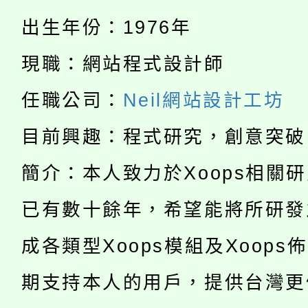
「桃園市補助參觀特色
要點
門員」簡章及活動海報
心理、諮商輔導、社會
出生年份：1976年
115年度「教育部表揚
展演活動實施計畫」
踴躍報名參加。
系所師生報名參加。
現職：網站程式設計師
公告本校115學年度第1
義教育推展貢獻獎」
任職公司：
Neil網站設計工坊
「2026金融保險知識
代理(課)教師甄選結果(
目前興趣：程式研究，創意突破
桃園市115學年度學生
車」活動
簡介：本人致力於Xoops相關
公告本校115學年度第
生本土語及新住民語歌
已有數十餘年，希望能將所研發
公告本校115學年度第
代理(課)教師甄選結果(
成各類型Xoops模組及Xoops
轉知中國文化大學推廣
代理(課)教師甄選結果(
期支持本人的用戶，提供台灣更
轉知苗栗縣政府辦理11
《TA101》溝通分析