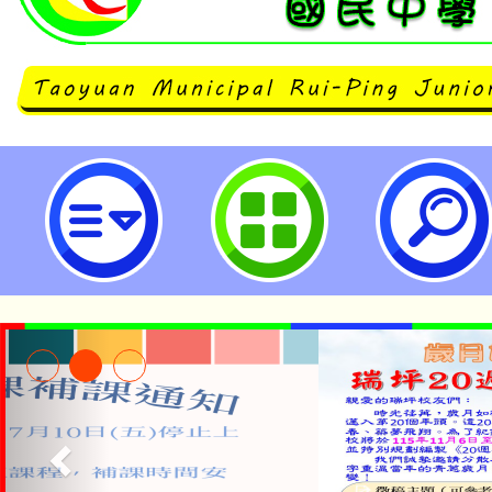
neilrpjhstyc網站設計者：徐嘉裕 N