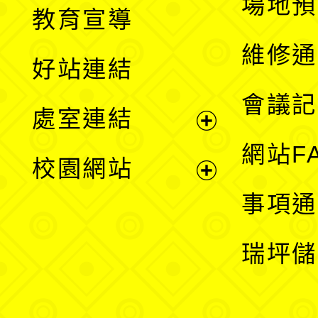
展
場地預
教育宣導
開
維修通
好站連結
選
會議記
處室連結
單
展
網站F
校園網站
開
展
事項通
選
開
瑞坪儲
單
選