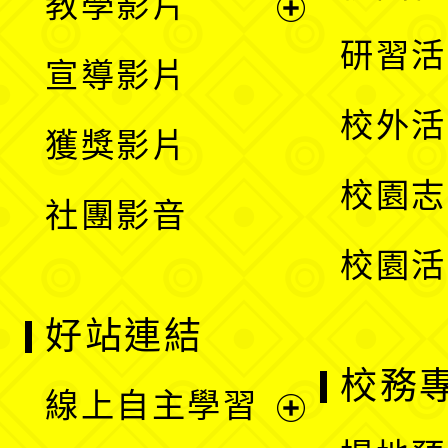
教學影片
選
開
展
研習活
宣導影片
單
選
開
校外活
獲獎影片
單
選
校園志
社團影音
單
校園活
好站連結
校務
線上自主學習