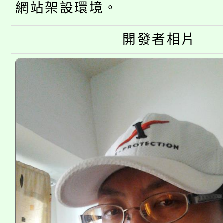
桃園市115學年度學生
網站架設環境。
縣市「校園短影音徵選
程，歡迎學生輔導中心
「桃園市補助參觀特色
要點
門員」簡章及活動海報
開發者相片
心理、諮商輔導、社會
115年度「教育部表揚
展演活動實施計畫」
踴躍報名參加。
系所師生報名參加。
義教育推展貢獻獎」