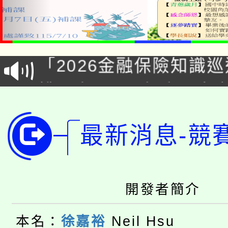
公告本校115學年度第1
「2026金融保險知識
代理(課)教師甄選結果(
桃園市115學年度學生
車」活動
公告本校115學年度第
生本土語及新住民語歌
最新消息-競
公告本校115學年度第
代理(課)教師甄選結果(
轉知中國文化大學推廣
代理(課)教師甄選結果(
轉知苗栗縣政府辦理11
《TA101》溝通分析
開發者簡介
桃園市115學年度學生
縣市「校園短影音徵選
程，歡迎學生輔導中心
本名：
徐嘉裕
Neil Hsu