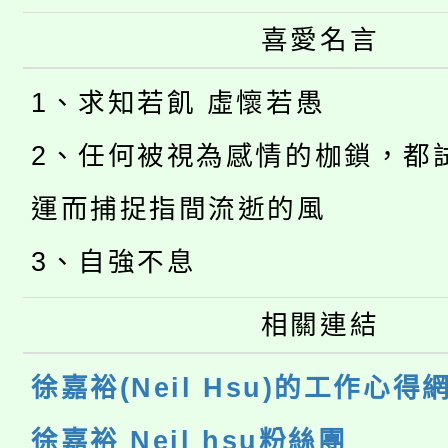
喜愛名言
1、求知若飢 虛懷若愚
2、任何被視為感情的枷鎖，都
運而捕捉指間流逝的風
3、自強不息
相關連結
徐嘉裕(Neil Hsu)的工作心得
徐嘉裕 Neil hsu粉絲團