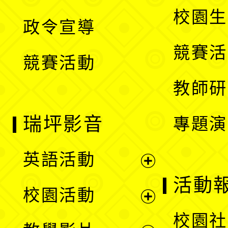
選
開
校園生
政令宣導
單
選
競賽活
競賽活動
單
教師研
瑞坪影音
專題演
英語活動
展
活動
校園活動
開
展
校園社