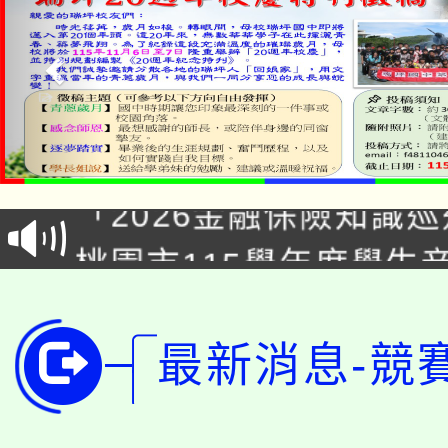
公告本校115學年度第1
「2026金融保險知識
代理(課)教師甄選結果(
桃園市115學年度學生
車」活動
公告本校115學年度第
生本土語及新住民語歌
公告本校115學年度第
代理(課)教師甄選結果(
最新消息-競
轉知中國文化大學推廣
代理(課)教師甄選結果(