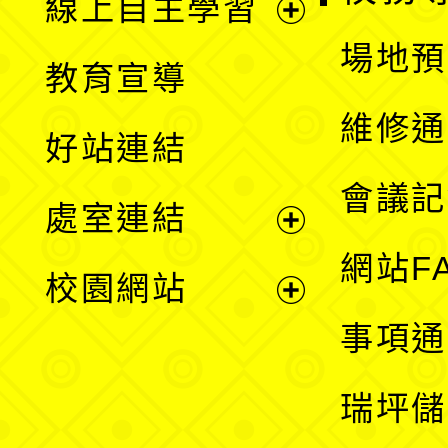
線上自主學習
展
場地預
教育宣導
開
維修通
好站連結
選
會議記
處室連結
單
展
網站F
校園網站
開
展
事項通
選
開
瑞坪儲
單