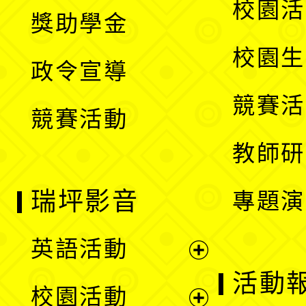
展
校園活
獎助學金
選
開
校園生
政令宣導
單
選
競賽活
競賽活動
單
教師研
瑞坪影音
專題演
英語活動
展
活動
校園活動