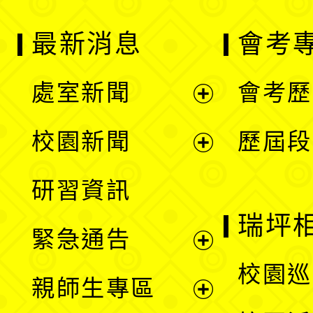
最新消息
會考
處室新聞
會考歷
展
校園新聞
歷屆段
開
展
研習資訊
選
開
瑞坪
緊急通告
單
選
展
校園巡
親師生專區
單
開