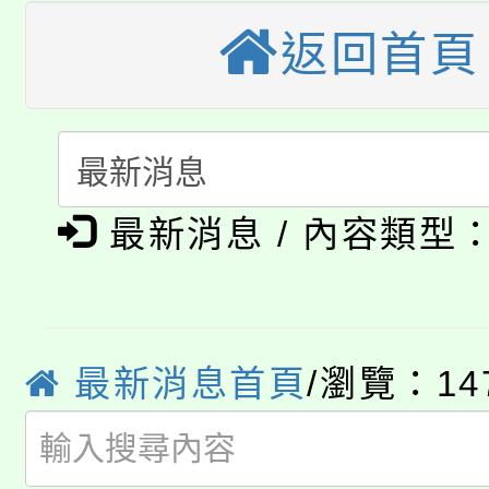
轉知苗栗縣政府辦理11
《TA101》溝通分析
返回首頁
桃園市115學年度學生
縣市「校園短影音徵選
程，歡迎學生輔導中心
「桃園市補助參觀特色
要點
門員」簡章及活動海報
心理、諮商輔導、社會
115年度「教育部表揚
展演活動實施計畫」
踴躍報名參加。
系所師生報名參加。
公告本校115學年度第1
義教育推展貢獻獎」
最新消息 / 內容類型
「2026金融保險知識
代理(課)教師甄選結果(
桃園市115學年度學生
車」活動
公告本校115學年度第
最新消息首頁
/瀏覽：14
生本土語及新住民語歌
公告本校115學年度第
代理(課)教師甄選結果(