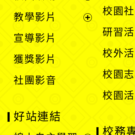
開
展
校園社
教學影片
選
開
展
研習活
宣導影片
單
選
開
校外活
獲獎影片
單
選
校園志
社團影音
單
校園活
好站連結
校務