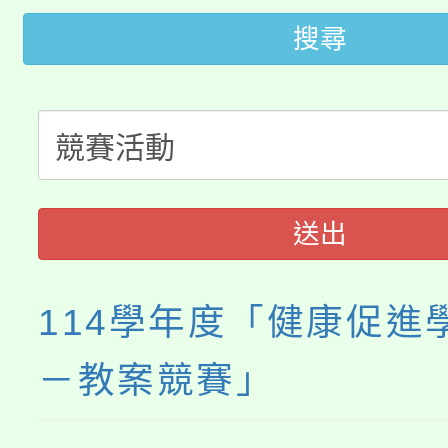
轉知中國文化大學推廣
代理(課)教師甄選結果(
搜尋
轉知苗栗縣政府辦理11
《TA101》溝通分析
桃園市115學年度學生
縣市「校園短影音徵選
程，歡迎學生輔導中心
「桃園市補助參觀特色
要點
門員」簡章及活動海報
心理、諮商輔導、社會
115年度「教育部表揚
展演活動實施計畫」
踴躍報名參加。
系所師生報名參加。
送出
義教育推展貢獻獎」
114學年度「健康促進
－教案競賽」