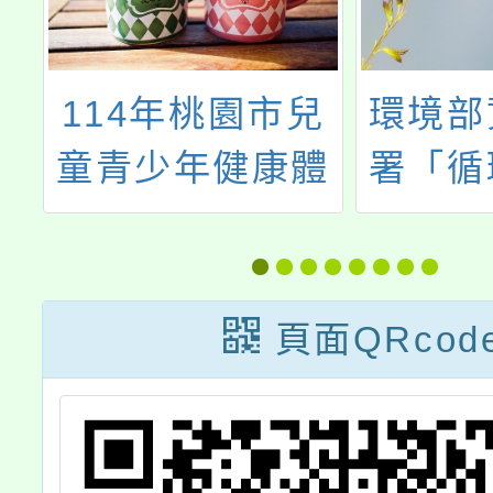
園
114年桃園市兒
環境部
理
童青少年健康體
署「循
鹿
位管理活動
中心」
」
小
頁面QRcod
童
，
躍