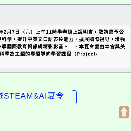
關閉區
6年2月7日（六）上午11時舉辦線上說明會，敬請惠予公
塊
與科學，提升中英文口語表達能力，擴展國際視野，增強
小學國際教育資訊網精彩影音。二、本夏令營由本會與美
為主題的專題導向學習課程（Project-
STEAM&AI夏令
開
啟