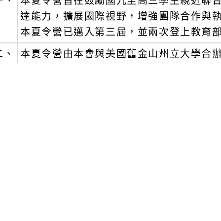
一、
本夏令營旨在鼓勵國九至高三學生親近聯
達能力，擴展國際視野，增強團隊合作與
本夏令營已邁入第三屆，並兩次登上教育
二、
本夏令營由本會與美國舊金山州立大學合
以聯合國永續發展目標及STEAM&AI科學為主
Learning, PBL）。行程將安排參
萊分校，並造訪矽谷與舊金山著名景點，探
山州立大學學生進行交流，完成夏令營活
三、
舊金山州立大學隸屬於加州州立大學體系
理位置緊靠於全球最知名的科技園區—矽谷
與工程學院、專業與全球教育學院、林氏
創藝術學院、民族學院，與100多種科系
名，為美國知名學府。