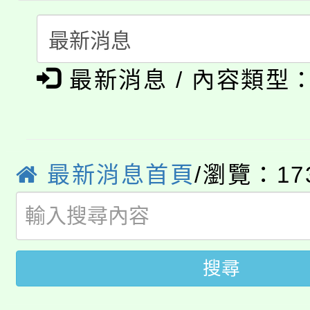
份教師研習
者。
115年食農教育專業人
會
「本色祭」8/29、30
程
最新消息 / 內容類型
8/21下午1時於龍潭區
場熱烈登場!
YOUNG桃局內行報名
徵才活動。
8月14至27日，桃園
局官網。
最新消息首頁
/瀏覽：17
115年桃園市運動會8/1
開!
桃園市低收入戶享有免
田徑場及游泳池舉行。
搜尋
大園自造教育及科技中心
視費優惠，中低收入戶
大溪自造教育及科技中心