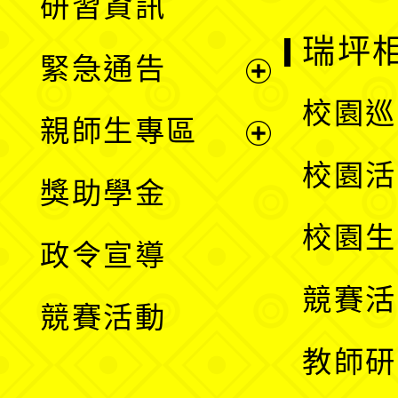
研習資訊
選
開
瑞坪
緊急通告
單
選
展
校園巡
親師生專區
單
開
展
校園活
獎助學金
選
開
校園生
政令宣導
單
選
競賽活
競賽活動
單
教師研