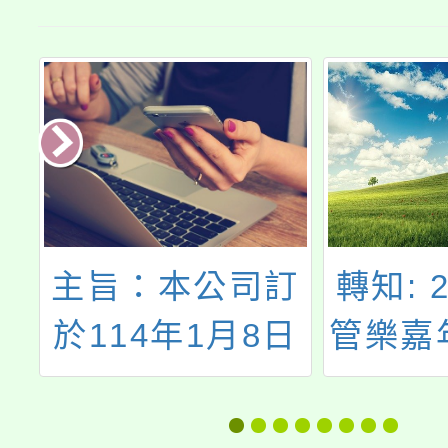
土
主旨：本公司訂
轉知: 
護
於114年1月8日
管樂嘉
地
~114年4月6日
管樂團
於華山1914文創
內音樂