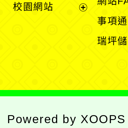
網站F
校園網站
開
展
事項通
選
開
瑞坪儲
單
選
單
Powered by
XOOPS