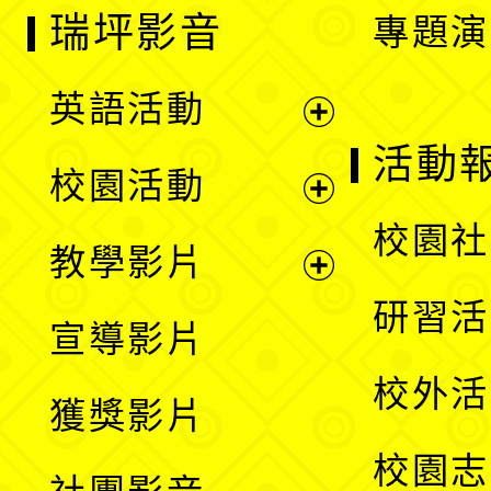
瑞坪影音
專題演
英語活動
展
活動
校園活動
開
展
校園社
教學影片
選
開
展
研習活
宣導影片
單
選
開
校外活
獲獎影片
單
選
校園志