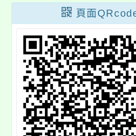
園區 東2C、D棟
頁面QRcod
舉辦「Animage
雜誌和吉卜力
展」，敬請協助
公告周知，鼓勵
師生及家長踴躍
參與，並規劃進
行校外教學及其
團體參觀之參考