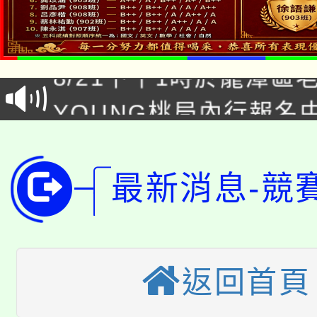
「本色祭」8/29、30
8/21下午1時於龍潭區
場熱烈登場!
YOUNG桃局內行報名
徵才活動。
8月14至27日，桃園
局官網。
115年桃園市運動會8/1
開!
最新消息-競
桃園市低收入戶享有免
田徑場及游泳池舉行。
大園自造教育及科技中心
視費優惠，中低收入戶
大溪自造教育及科技中心
返回首頁
份教師增能研習
半價優惠，詳情可洽有
淨零綠生活教案入校路