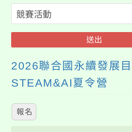
份教師增能研習
半價優惠，詳情可洽有
淨零綠生活教案入校路
份教師研習
者。
115年食農教育專業人
會
送出
程
2026聯合國永續發展
STEAM&AI夏令營
報名