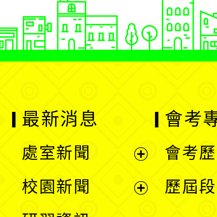
最新消息
會考
處室新聞
會考歷
展
校園新聞
歷屆段
開
展