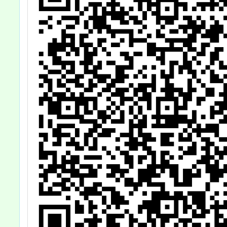
廠全球
改編、
音樂
克》，
公告周
師生及
參與，
行校外
考依