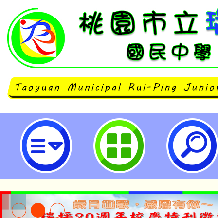
主旨：有關中華民國台灣女童軍總會
團領導人員績優獎章」頒授辦法一
者踴躍報名參加，請查照。-桃園市