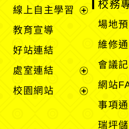
校務
線上自主學習
展
場地預
教育宣導
開
維修通
好站連結
選
會議記
處室連結
單
展
網站F
校園網站
開
展
事項通
選
開
瑞坪儲