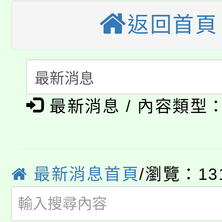
車」活動
返回首頁
公告本校115學年度第
生本土語及新住民語歌
公告本校115學年度第
代理(課)教師甄選結果(
轉知中國文化大學推廣
代理(課)教師甄選結果(
淨零綠生活教案入校路
《TA101》溝通分析
最新消息 / 內容類型
115年食農教育專業人
會
程，歡迎學生輔導中心
學期銜接期間理賠案件
程
心理、諮商輔導、社會
淨零綠領人才培育課程
最新消息首頁
/瀏覽：13
學籍身 分審查程序及
系所師生報名參加。
公告本校115學年度第1
版