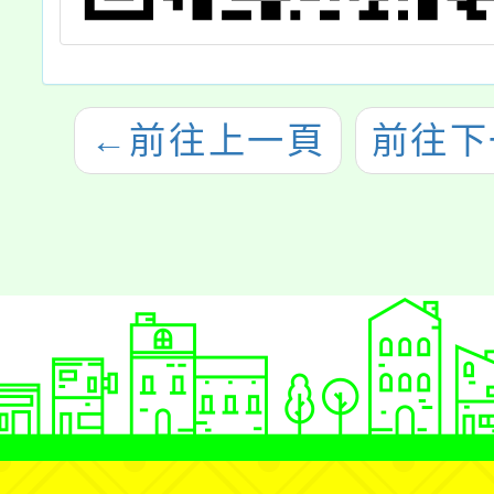
←
前往上一頁
前往下