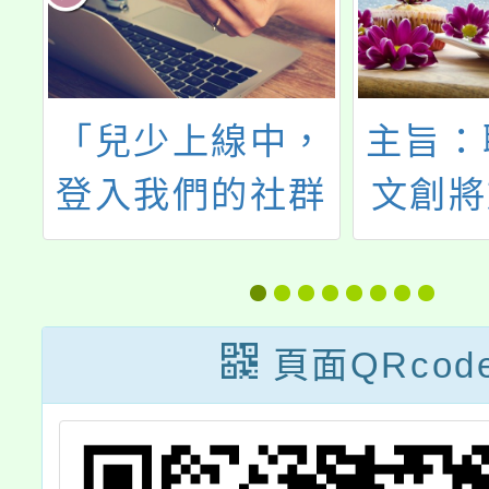
物
「兒少上線中，
主旨：
保
登入我們的社群
文創將
時代！」2026兒
11月2
程
少培力工作坊
至115
日（日
頁面QRcod
表演藝
劇院舉