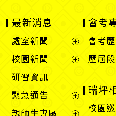
最新消息
會考
處室新聞
會考歷
展
校園新聞
歷屆段
開
展
研習資訊
選
開
瑞坪
緊急通告
單
選
展
校園巡
親師生專區
單