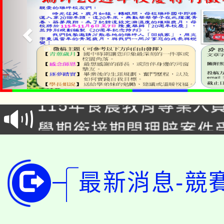
淨零綠生活教案入校路
115年食農教育專業人
會
學期銜接期間理賠案件
程
淨零綠領人才培育課程
學籍身 分審查程序及
公告本校115學年度第1
最新消息-競
版
「2026金融保險知識
代理(課)教師甄選結果(
桃園市115學年度學生