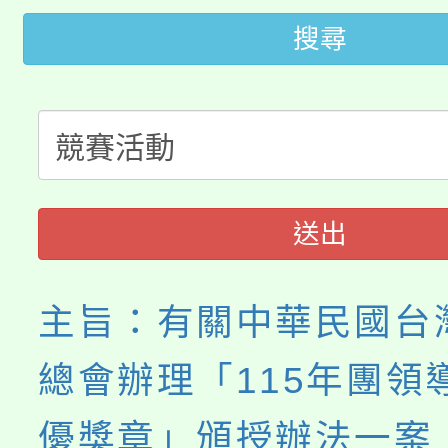
「2026金融保險知識
代理(課)教師甄選結果(
搜尋
桃園市115學年度學生
車」活動
公告本校115學年度第
生本土語及新住民語歌
公告本校115學年度第
代理(課)教師甄選結果(
轉知中國文化大學推廣
代理(課)教師甄選結果(
送出
《TA101》溝通分析
程，歡迎學生輔導中心
主旨：有關中華民國台
心理、諮商輔導、社會
總會辦理「115年團領
系所師生報名參加。
優獎章」頒授辦法一案