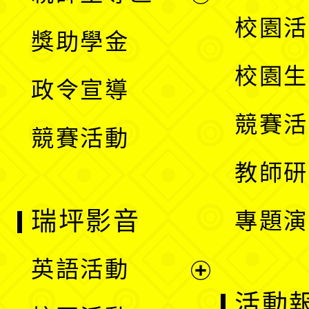
開
展
校園活
獎助學金
選
開
校園生
政令宣導
單
選
競賽活
競賽活動
單
教師研
瑞坪影音
專題演
英語活動
展
活動