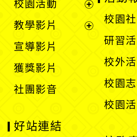
校園活動
開
展
校園社
教學影片
選
開
展
研習活
宣導影片
單
選
開
校外活
獲獎影片
單
選
校園志
社團影音
單
校園活
好站連結