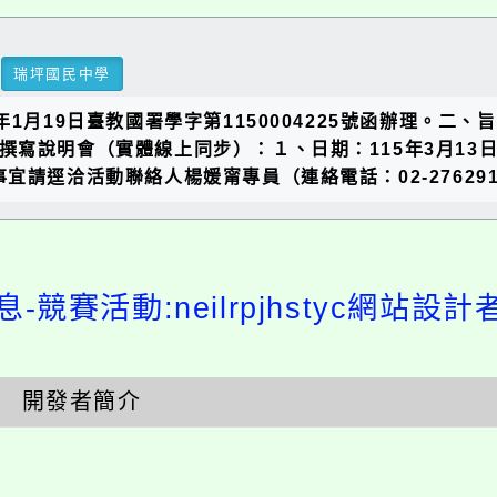
瑞坪國民中學
1月19日臺教國署學字第1150004225號函辦理。二
)計畫撰寫說明會（實體線上同步）：１、日期：115年3月1
洽活動聯絡人楊媛甯專員（連絡電話：02-27629118，電
-競賽活動:neilrpjhstyc網站設
開發者簡介