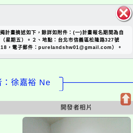
關閉區
、旨揭計畫摘述如下，餘詳如附件：(一)計畫報名期間為自
塊
3日（星期五）。２、地點：台北市信義區松隆路327號
子郵件：purelandshw01@gmail.com）。
計者：徐嘉裕 Ne
開發者相片
開
啟
上
方