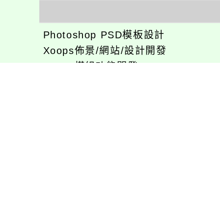
Photoshop PSD模板設計
Xoops佈景/網站/設計開發
Xoops模組功能開發
CentOS環境設置，xampp伺服器建
專長程式：php , JavaScrupt , JQu
1、求知若飢 虛懷若愚
2、任何被視為感情的枷鎖，都試著
3、自強不息