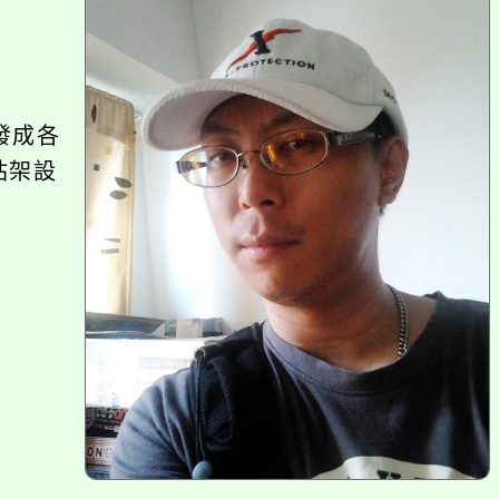
區
塊
發成各
站架設