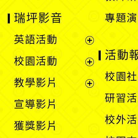
瑞坪影音
專題演
英語活動
展
活動
校園活動
開
展
校園社
教學影片
選
開
展
研習活
宣導影片
單
選
開
校外活
獲獎影片
單
選