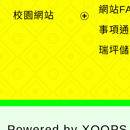
展
網站F
校園網站
開
展
事項通
選
開
瑞坪儲
單
選
單
Powered by
XOOPS