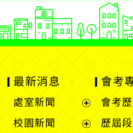
最新消息
會考
處室新聞
會考歷
展
校園新聞
歷屆段
開