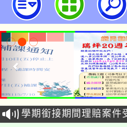
淨零綠生活教案入校路
115年食農教育專業人
會
學期銜接期間理賠案件
程
淨零綠領人才培育課程
學籍身 分審查程序及