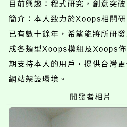
心理、諮商輔導、社會
目前興趣：程式研究，創意突破
淨零綠領人才培育課程
學籍身 分審查程序及
系所師生報名參加。
簡介：本人致力於Xoops相關
公告本校115學年度第1
版
已有數十餘年，希望能將所研發
「2026金融保險知識
代理(課)教師甄選結果(
成各類型Xoops模組及Xoops
桃園市115學年度學生
車」活動
期支持本人的用戶，提供台灣更
公告本校115學年度第
生本土語及新住民語歌
網站架設環境。
公告本校115學年度第
代理(課)教師甄選結果(
轉知中國文化大學推廣
開發者相片
代理(課)教師甄選結果(
《TA101》溝通分析