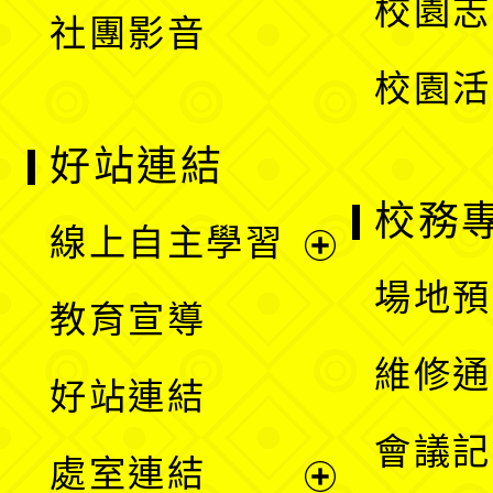
校園志
社團影音
單
校園活
好站連結
校務
線上自主學習
展
場地預
教育宣導
開
維修通
好站連結
選
會議記
處室連結
單