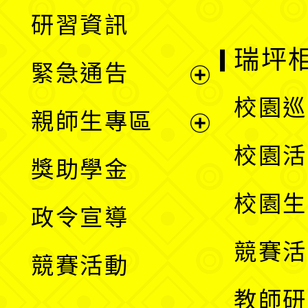
展
研習資訊
選
開
瑞坪
緊急通告
單
選
展
校園巡
親師生專區
單
開
展
校園活
獎助學金
選
開
校園生
政令宣導
單
選
競賽活
競賽活動
單
教師研