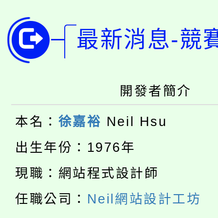
公告本校115學年度第1
版
最新消息-競
「2026金融保險知識
代理(課)教師甄選結果(
桃園市115學年度學生
車」活動
公告本校115學年度第
開發者簡介
生本土語及新住民語歌
公告本校115學年度第
代理(課)教師甄選結果(
本名：
徐嘉裕
Neil Hsu
轉知中國文化大學推廣
代理(課)教師甄選結果(
出生年份：1976年
淨零綠生活教案入校路
《TA101》溝通分析
現職：網站程式設計師
115年食農教育專業人
會
程，歡迎學生輔導中心
任職公司：
Neil網站設計工坊
學期銜接期間理賠案件
程