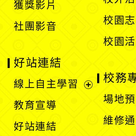
獲獎影片
單
選
校園志
社團影音
單
校園活
好站連結
校務
線上自主學習
展
場地預
教育宣導
開
維修通
好站連結
選