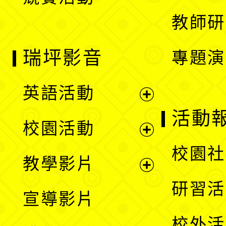
單
教師研
瑞坪影音
專題演
英語活動
展
活動
校園活動
開
展
校園社
教學影片
選
開
展
研習活
宣導影片
單
選
開
校外活