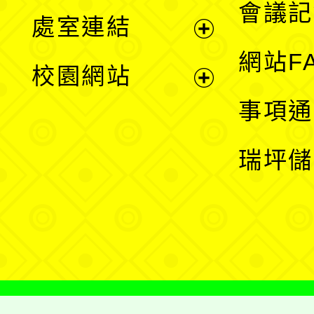
會議記
處室連結
單
展
網站F
校園網站
開
展
事項通
選
開
瑞坪儲
單
選
單