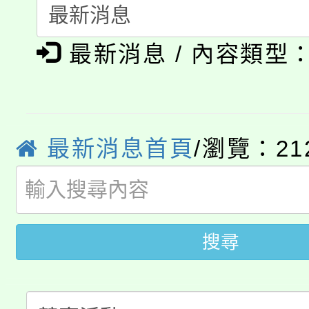
115年度「教育部表揚
展演活動實施計畫」
踴躍報名參加。
系所師生報名參加。
公告本校115學年度第1
義教育推展貢獻獎」
最新消息 / 內容類型
「2026金融保險知識
代理(課)教師甄選結果(
桃園市115學年度學生
車」活動
公告本校115學年度第
最新消息首頁
/瀏覽：21
生本土語及新住民語歌
公告本校115學年度第
代理(課)教師甄選結果(
轉知中國文化大學推廣
代理(課)教師甄選結果(
搜尋
轉知苗栗縣政府辦理11
《TA101》溝通分析
桃園市115學年度學生
縣市「校園短影音徵選
程，歡迎學生輔導中心