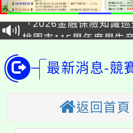
公告本校115學年度第1
「2026金融保險知識
代理(課)教師甄選結果(
桃園市115學年度學生
車」活動
公告本校115學年度第
生本土語及新住民語歌
公告本校115學年度第
代理(課)教師甄選結果(
最新消息-競
轉知中國文化大學推廣
代理(課)教師甄選結果(
轉知苗栗縣政府辦理11
《TA101》溝通分析
返回首頁
桃園市115學年度學生
縣市「校園短影音徵選
程，歡迎學生輔導中心
「桃園市補助參觀特色
要點
門員」簡章及活動海報
心理、諮商輔導、社會