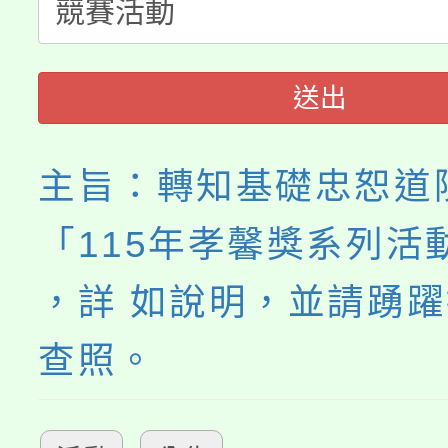
「桃園市補助參觀特色
要點
門員」簡章及活動海報
心理、諮商輔導、社會
115年度「教育部表揚
展演活動實施計畫」
踴躍報名參加。
系所師生報名參加。
送出
義教育推展貢獻獎」
主旨：轉知基礎忠恕道
「115年孝馨獎系列活
，詳 如說明，並請踴
查照。