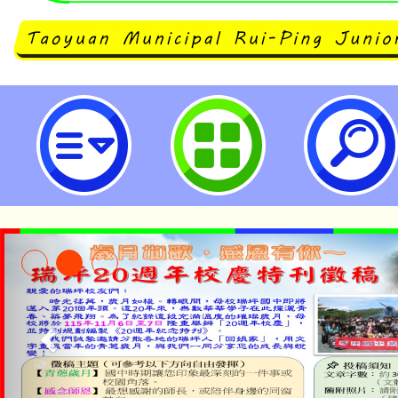
主旨：轉知基礎忠恕道院辦理「11
活動」一案 ，詳 如說明，並請踴
照。-桃園市立瑞坪國民中學