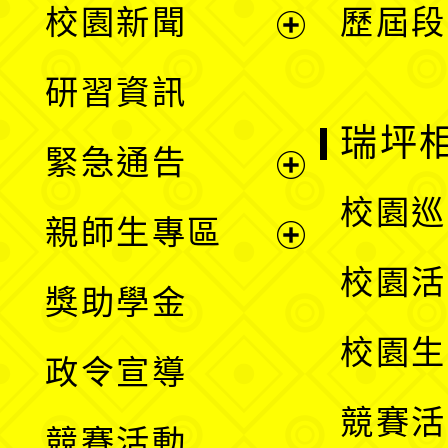
校園新聞
歷屆段
開
展
研習資訊
選
開
瑞坪
緊急通告
單
選
展
校園巡
親師生專區
單
開
展
校園活
獎助學金
選
開
校園生
政令宣導
單
選
競賽活
競賽活動