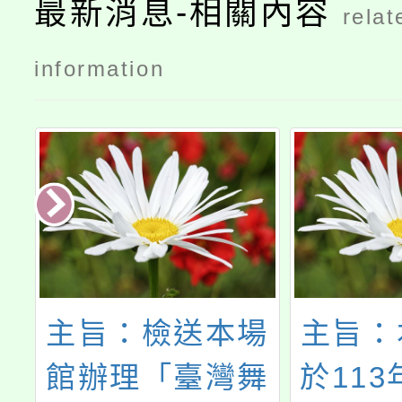
最新消息-相關內容
relat
information
圳
主旨：檢送本場
主旨：
史
館辦理「臺灣舞
於113