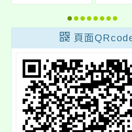
水
蹈記憶地圖」計
日～11
畫115年度
日於國
i
「2026舞蹈書寫
學教育
頁面QRcod
工作坊」及「跳
側特
過舞的人，集
「史前
合！」全民舞蹈
恐龍展
照片徵件活動簡
協助公
章各乙份，敬請
鼓勵師
協助公告，並鼓
踴躍參