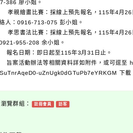
77-386 廖小姐。
 孝親繪畫比賽：採線上預先報名，115年4月2
絡人：0916-713-075 彭小姐。
 孝思書法比賽：採線上預先報名，115年4月2
921-955-208 余小姐。
) 報名日期：即日起至115年3月31日止。
 旨案活動辦法等相關資料詳如附件，或可逕至 https://dri
TSuTnrAqeD0-uZnUgk0dGTuPb7eYRKGM 下
可瀏覽群組：
註冊會員
訪客