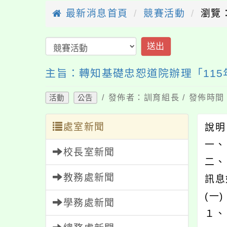
最新消息首頁
競賽活動
瀏覽：
送出
主旨：轉知基礎忠恕道院辦理「115
/ 發佈者：訓育組長 / 發佈時間：
活動
公告
處室新聞
說
一、
校長室新聞
二、
教務處新聞
訊息
(一
學務處新聞
１、