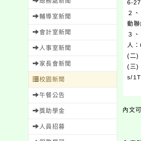
總務處新聞
6-2
２、
輔導室新聞
動聯
會計室新聞
３、
人：0
人事室新聞
(二
家長會新聞
(三)
s/1
校園新聞
午餐公告
內文
獎助學金
人員招募