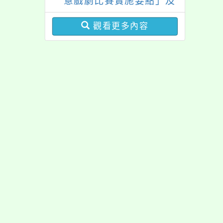
意戲劇比賽實施要點」及
修正內容對照表
觀看更多內容
佈景版本：
neilrpjh
適用瀏覽器：Edge、Goo
Xoops版本：
XOOPS