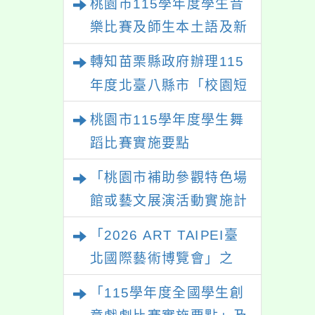
桃園市115學年度學生音
樂比賽及師生本土語及新
住民語歌謠比賽
轉知苗栗縣政府辦理115
年度北臺八縣市「校園短
影音徵選活動-情緒守門
桃園市115學年度學生舞
員」簡章及活動海報，歡
蹈比賽實施要點
迎學生踴躍報名參加。
「桃園市補助參觀特色場
館或藝文展演活動實施計
畫」
「2026 ART TAIPEI臺
北國際藝術博覽會」之
「藝術教育日」計畫
「115學年度全國學生創