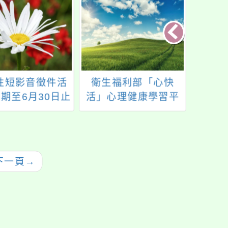
性短影音徵件活
衛生福利部「心快
主旨
期至6月30日止
活」心理健康學習平
博物館
台「心理健康知識PK
市集
賽競賽辦法」，歡迎
案
參加！
下一頁
→