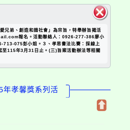
關閉區
、友愛兄弟、創造和諧社會」為宗旨，特舉辦旨揭活
塊
.com報名。活動聯絡人：0926-277-386廖小
-713-075彭小姐。３、孝思書法比賽：採線上
起至115年3月31日止。(三)旨案活動辦法等相關
15年孝馨獎系列活
開
啟
上