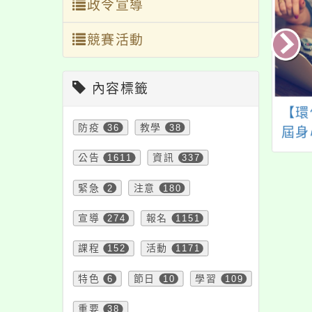
政令宣導
競賽活動
內容標籤
旨：有關本府函轉
主旨：檢送本局114年
【環
防疫
36
教學
38
際組織國際姊妹市
「稅道寶精神好-稅務
屆身
Sister Cities
知識✖道安常識」租稅
學
公告
1611
資訊
337
rnational, SCI）
夏令營活動海報及辦
緊急
2
注意
180
2025青少年藝術
法各1份，請鼓勵學生
及創作者展演年度
踴躍參加，請查照。
宣導
274
報名
1151
獎活動一案，請查
課程
152
活動
1171
照。
特色
6
節日
10
學習
109
重要
38