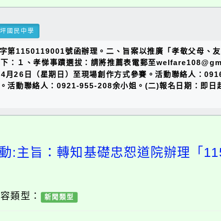
瑞坪國民中學
恕字第1150119001號函辦理。二、旨案以推廣「孝敬父母
、孝悌事蹟選拔：請將推薦表電郵至welfare108@gmail
月26日（星期日）至現場創作方式參賽。活動聯絡人：0916
活動聯絡人：0921-955-208余小姐。(二)報名日期：即日
動:主旨：轉知基礎忠恕道院辦理「1
內容類型：
新聞類型